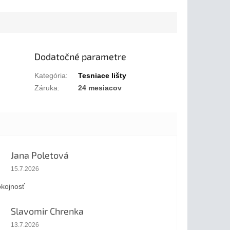
Dodatočné parametre
Kategória
:
Tesniace lišty
Záruka
:
24 mesiacov
Jana Poletová
Hodnotenie obchodu je 5 z 5 hviezdičiek.
15.7.2026
kojnosť
Slavomir Chrenka
Hodnotenie obchodu je 5 z 5 hviezdičiek.
13.7.2026