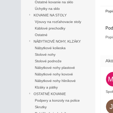
Ostatné kovanie na sklo
Úchytky na sklo
Popi
KOVANIE NA STOLY
Výsuvy na rozťahovacie stoly
Pod
Káblové prechodky
Ostatné
Popi
NÁBYTKOVÉ NOHY, KLZÁKY
Nábytkové kolieska
Stolové nohy
Stolové podnože
Nábytkové nohy plastové
Nábytkové nohy kovové
Nábytkové nohy hliníkové
Klzáky a pätky
Spok
OSTATNÉ KOVANIE
Podpery a konzoly na police
Skrutky