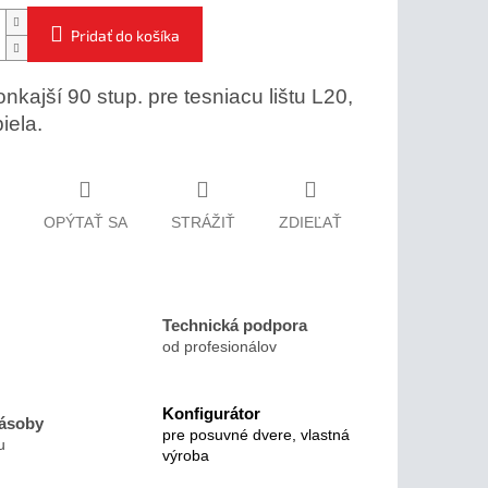
Pridať do košíka
nkajší 90 stup. pre tesniacu lištu L20,
iela.
OPÝTAŤ SA
STRÁŽIŤ
ZDIEĽAŤ
Technická podpora
od profesionálov
Konfigurátor
zásoby
pre posuvné dvere, vlastná
u
výroba