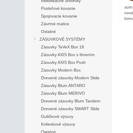
Rektifikačné uholníky
som 
Posteľové kovanie
nové
Spojovacie kovanie
tomu
Závrtné matice
Ostatné
ZÁSUVKOVÉ SYSTÉMY
Zásuvky TeVeX Box 18
Zásuvky AXIS Box s tlmením
Zásuvky AXIS Box Push
Zásuvky Modern Box
Drevené zásuvky Modern Slide
Zásuvky Blum ANTARO
Zásuvky Blum MERIVO
Drevené zásuvky Blum Tandem
Drevené zásuvky SMART Slide
Guličkové výsuvy
Kolieskové výsuvy
Ostatné