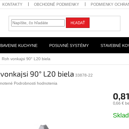
KONTAKTY
OBCHODNÉ PODMIENKY
PODMIENKY OCHRA
HĽADAŤ
YBAVENIE KUCHYNE
POSUVNÉ SYSTÉMY
STAVEBNÉ KO
Roh vonkajsi 90° L20 biela
vonkajsi 90° L20 biela
33878-22
rné
notené
Podrobnosti hodnotenia
nie
0,81
u
0,66 € b
Jednotk
Skla
cena:
iek.