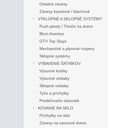
Ostatné závesy
Závesy kazetové / klavírové
VÝKLOPNÉ A SKLOPNÉ SYSTÉMY
Push piesty / Tlmiče na dvere
Blum Aventos
GTV Top Stays
Mechanické a plynové rozpery
Sklopné systémy
VYBAVENIE ŠATNÍKOV
Výsuvné košíky
Výsuvné vešiaky
Sklopné vešiaky
Tyče a príchytky
Predeľovače zásuviek
KOVANIE NA SKLO
Príchytky na sklo
Závesy na saunové dvere