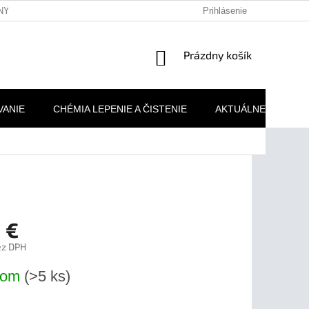
NY OSOBNÝCH ÚDAJOV
REKLAMAČNÉ PODMIENKY
Prihlásenie
MOJA 
NÁKUPNÝ
Prázdny košík
KOŠÍK
VANIE
CHÉMIA LEPENIE A ČISTENIE
AKTUÁLNE AKCIE
 €
ez DPH
ová
dom
(>5 ks)