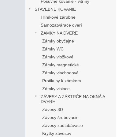
Posuvné kovanie - vitríny
STAVEBNÉ KOVANIE
Hliníkové zárubne
Samozatvárače dverí
ZÁMKY NA DVERE
Zámky obyčajné
Zámky WC
Zámky vložkové
Zámky magnetické
Zámky viacbodové
Protikusy k zámkom
Zámky visiace
ZÁVESY A ZÁSTRČE NA OKNÁ A
DVERE
Závesy 3D
Závesy šrubovacie
Závesy zadlabávacie
Krytky závesov