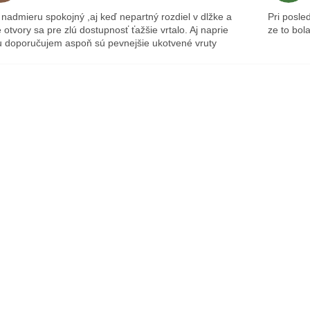
nadmieru spokojný ,aj keď nepartný rozdiel v dlžke a
Pri posle
 otvory sa pre zlú dostupnosť ťažšie vrtalo. Aj naprie
ze to bol
 doporučujem aspoň sú pevnejšie ukotvené vruty