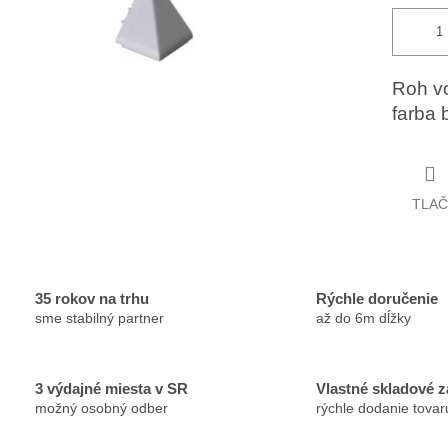
Roh vo
farba b
TLAČ
35 rokov na trhu
Rýchle doručenie
sme stabilný partner
až do 6m dĺžky
3 výdajné miesta v SR
Vlastné skladové 
možný osobný odber
rýchle dodanie tovar