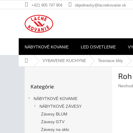
Prejsť
+421 905 747 904
objednavky@lacnekovanie.sk
na
obsah
NÁBYTKOVÉ KOVANIE
LED OSVETLENIE
V
Domov
VYBAVENIE KUCHYNE
Tesniace lišty
B
Roh 
o
Preskočiť
č
Kategórie
Prieme
Neohod
kategórie
n
hodnote
ý
produkt
NÁBYTKOVÉ KOVANIE
p
je
NÁBYTKOVÉ ZÁVESY
a
0,0
z
Závesy BLUM
n
5
e
Závesy GTV
hviezdič
l
Závesy na sklo