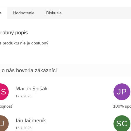
s
Hodnotenie
Diskusia
robný popis
s produktu nie je dostupný
Martin Spišák
MS
JP
Hodnotenie obchodu je 5 z 5 hviezdičiek.
17.7.2026
ojnosť
100% spo
Ján Jačmeník
JJ
SC
Hodnotenie obchodu je 5 z 5 hviezdičiek.
15.7.2026