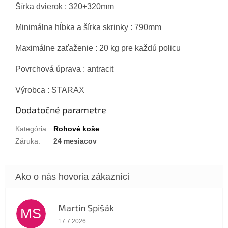
Šírka dvierok : 320+320mm
Minimálna hĺbka a šírka skrinky : 790mm
Maximálne zaťaženie : 20 kg pre každú policu
Povrchová úprava : antracit
Výrobca : STARAX
Dodatočné parametre
Kategória
:
Rohové koše
Záruka
:
24 mesiacov
Martin Spišák
MS
Hodnotenie obchodu je 5 z 5 hviezdičiek.
17.7.2026