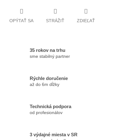
OPÝTAŤ SA
STRÁŽIŤ
ZDIEĽAŤ
35 rokov na trhu
sme stabilný partner
Rýchle doručenie
až do 6m dĺžky
Technická podpora
od profesionálov
3 výdajné miesta v SR