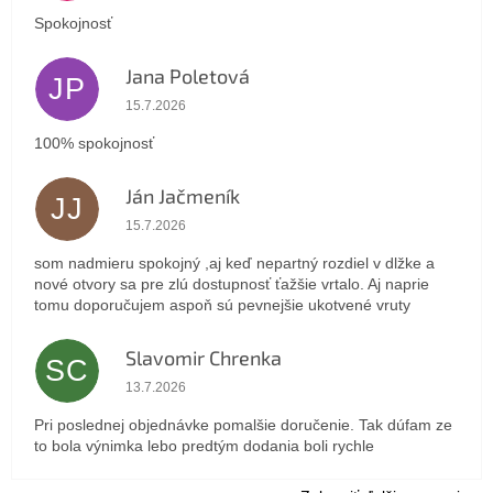
Spokojnosť
Jana Poletová
JP
Hodnotenie obchodu je 5 z 5 hviezdičiek.
15.7.2026
100% spokojnosť
Ján Jačmeník
JJ
Hodnotenie obchodu je 5 z 5 hviezdičiek.
15.7.2026
som nadmieru spokojný ,aj keď nepartný rozdiel v dlžke a
nové otvory sa pre zlú dostupnosť ťažšie vrtalo. Aj naprie
tomu doporučujem aspoň sú pevnejšie ukotvené vruty
Slavomir Chrenka
SC
Hodnotenie obchodu je 5 z 5 hviezdičiek.
13.7.2026
Pri poslednej objednávke pomalšie doručenie. Tak dúfam ze
to bola výnimka lebo predtým dodania boli rychle