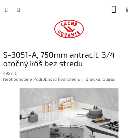
Prejsť
NÁKUP
na
obsah
KOŠÍK
S-3051-A, 750mm antracit, 3/4
otočný kôš bez stredu
4927-1
Priemerné
Neohodnotené
Podrobnosti hodnotenia
Značka:
Starax
hodnotenie
produktu
je
0,0
z
5
hviezdičiek.