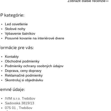
Zobraziť ďalšie recenzie
P kategórie:
Led osvetlenie
Stolové nohy
Vybavenie šatníkov
Posuvné kovanie na interiérové dvere
formácie pre vás:
Kontakty
Obchodné podmienky
Podmienky ochrany osobných údajov
Doprava, ceny dopravy
Reklamačné podmienky
Skontroluj si objednávku
remné údaje:
IVIM s.r.o. Trebišov
Sadovská 3819/13
075 01 , Trebišov