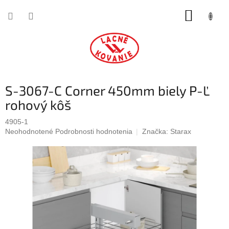
Prejsť
NÁKUP
na
obsah
KOŠÍK
S-3067-C Corner 450mm biely P-Ľ
rohový kôš
4905-1
Priemerné
Neohodnotené
Podrobnosti hodnotenia
Značka:
Starax
hodnotenie
produktu
je
0,0
z
5
hviezdičiek.