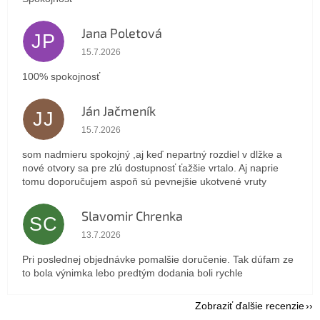
Jana Poletová
JP
Hodnotenie obchodu je 5 z 5 hviezdičiek.
15.7.2026
100% spokojnosť
Ján Jačmeník
JJ
Hodnotenie obchodu je 5 z 5 hviezdičiek.
15.7.2026
som nadmieru spokojný ,aj keď nepartný rozdiel v dlžke a
nové otvory sa pre zlú dostupnosť ťažšie vrtalo. Aj naprie
tomu doporučujem aspoň sú pevnejšie ukotvené vruty
Slavomir Chrenka
SC
Hodnotenie obchodu je 5 z 5 hviezdičiek.
13.7.2026
Pri poslednej objednávke pomalšie doručenie. Tak dúfam ze
to bola výnimka lebo predtým dodania boli rychle
Zobraziť ďalšie recenzie