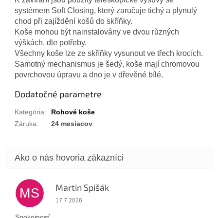
systémem Soft Closing, který zaručuje tichý a plynulý
chod při zajíždění košů do skříňky.
Koše mohou být nainstalovány ve dvou různých
výškách, dle potřeby.
Všechny koše lze ze skříňky vysunout ve třech krocích.
Samotný mechanismus je šedý, koše mají chromovou
povrchovou úpravu a dno je v dřevěné bílé.
Dodatočné parametre
Kategória
:
Rohové koše
Záruka
:
24 mesiacov
Martin Spišák
MS
Hodnotenie obchodu je 5 z 5 hviezdičiek.
17.7.2026
Spokojnosť