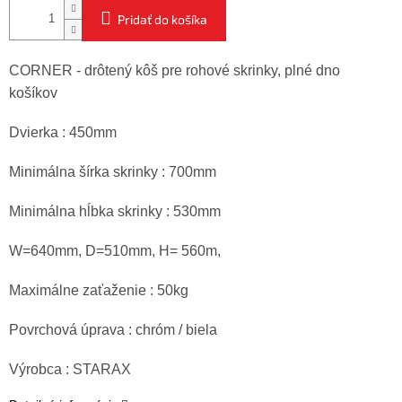
Pridať do košíka
CORNER - drôtený kôš pre rohové skrinky, plné dno
košíkov
Dvierka : 450mm
Minimálna šírka skrinky : 700mm
Minimálna hĺbka skrinky : 530mm
W=640mm, D=510mm, H= 560m,
Maximálne zaťaženie : 50kg
Povrchová úprava : chróm / biela
Výrobca : STARAX