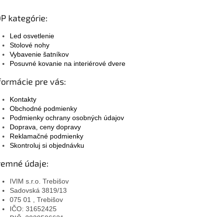
P kategórie:
Led osvetlenie
Stolové nohy
Vybavenie šatníkov
Posuvné kovanie na interiérové dvere
formácie pre vás:
Kontakty
Obchodné podmienky
Podmienky ochrany osobných údajov
Doprava, ceny dopravy
Reklamačné podmienky
Skontroluj si objednávku
remné údaje:
IVIM s.r.o. Trebišov
Sadovská 3819/13
075 01 , Trebišov
IČO: 31652425