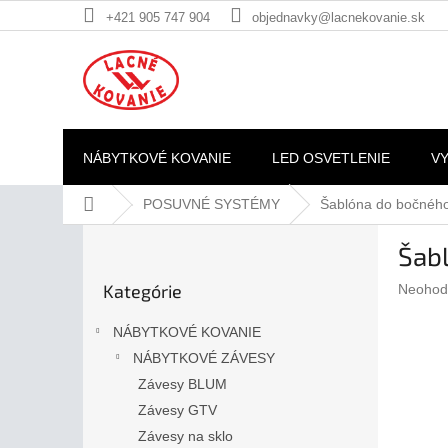
Prejsť
+421 905 747 904
objednavky@lacnekovanie.sk
na
obsah
NÁBYTKOVÉ KOVANIE
LED OSVETLENIE
V
Domov
POSUVNÉ SYSTÉMY
Šablóna do bočného 
B
Šabl
o
Preskočiť
č
Kategórie
Prieme
Neohod
kategórie
n
hodnote
ý
produkt
NÁBYTKOVÉ KOVANIE
p
je
NÁBYTKOVÉ ZÁVESY
a
0,0
z
Závesy BLUM
n
5
e
Závesy GTV
hviezdič
l
Závesy na sklo