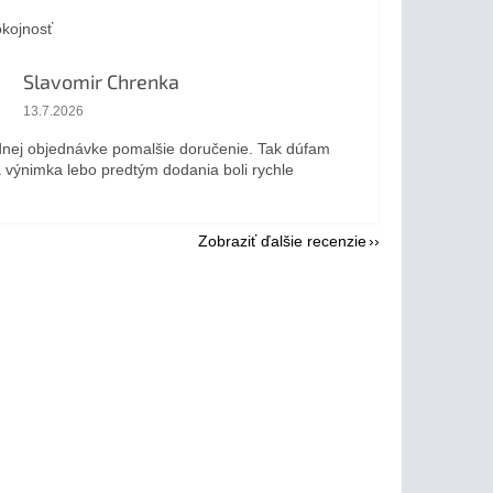
kojnosť
Slavomir Chrenka
Hodnotenie obchodu je 5 z 5 hviezdičiek.
13.7.2026
dnej objednávke pomalšie doručenie. Tak dúfam
a výnimka lebo predtým dodania boli rychle
Zobraziť ďalšie recenzie