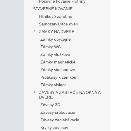
Posuvné kovanie - vitríny
STAVEBNÉ KOVANIE
Hliníkové zárubne
Samozatvárače dverí
ZÁMKY NA DVERE
Zámky obyčajné
Zámky WC
Zámky vložkové
Zámky magnetické
Zámky viacbodové
Protikusy k zámkom
Zámky visiace
ZÁVESY A ZÁSTRČE NA OKNÁ A
DVERE
Závesy 3D
Závesy šrubovacie
Závesy zadlabávacie
Krytky závesov