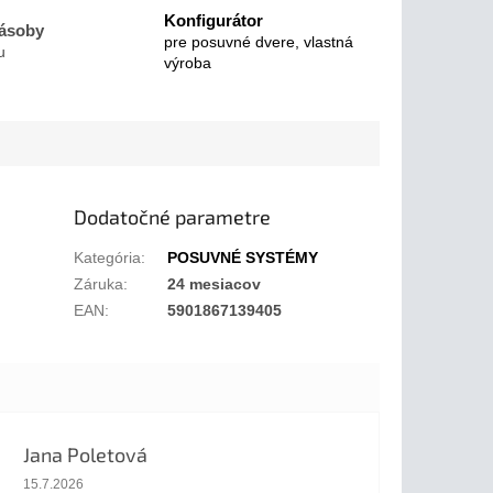
Konfigurátor
zásoby
pre posuvné dvere, vlastná
u
výroba
Dodatočné parametre
Kategória
:
POSUVNÉ SYSTÉMY
Záruka
:
24 mesiacov
EAN
:
5901867139405
Jana Poletová
Hodnotenie obchodu je 5 z 5 hviezdičiek.
15.7.2026