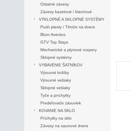
Ostatné závesy
Závesy kazetové / klavírové
VÝKLOPNÉ A SKLOPNÉ SYSTÉMY
Push piesty / Tlmiče na dvere
Blum Aventos
GTV Top Stays
Mechanické a plynové rozpery
Sklopné systémy
VYBAVENIE ŠATNÍKOV
Výsuvné košíky
Výsuvné vešiaky
Sklopné vešiaky
Tyče a príchytky
Predeľovače zásuviek
KOVANIE NA SKLO
Príchytky na sklo
Závesy na saunové dvere