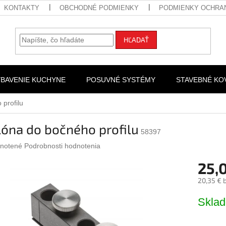
KONTAKTY
OBCHODNÉ PODMIENKY
PODMIENKY OCHRA
HĽADAŤ
YBAVENIE KUCHYNE
POSUVNÉ SYSTÉMY
STAVEBNÉ KO
profilu
óna do bočného profilu
58397
rné
notené
Podrobnosti hodnotenia
nie
25,
u
20,35 € 
Jednotk
Skla
cena:
iek.