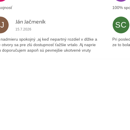
ojnosť
100% spo
Ján Jačmeník
JJ
SC
Hodnotenie obchodu je 5 z 5 hviezdičiek.
15.7.2026
nadmieru spokojný ,aj keď nepartný rozdiel v dlžke a
Pri posle
 otvory sa pre zlú dostupnosť ťažšie vrtalo. Aj naprie
ze to bol
 doporučujem aspoň sú pevnejšie ukotvené vruty