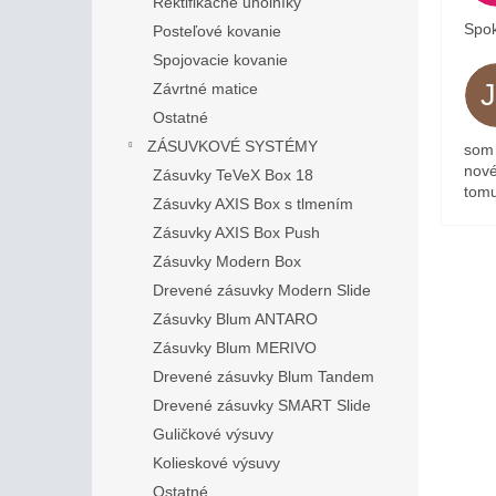
Rektifikačné uholníky
Spok
Posteľové kovanie
Spojovacie kovanie
Závrtné matice
Ostatné
ZÁSUVKOVÉ SYSTÉMY
som 
nové
Zásuvky TeVeX Box 18
tomu
Zásuvky AXIS Box s tlmením
Zásuvky AXIS Box Push
Zásuvky Modern Box
Drevené zásuvky Modern Slide
Zásuvky Blum ANTARO
Zásuvky Blum MERIVO
Drevené zásuvky Blum Tandem
Drevené zásuvky SMART Slide
Guličkové výsuvy
Kolieskové výsuvy
Ostatné