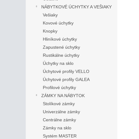
NÁBYTKOVÉ ÚCHYTKY A VEŠIAKY
Vešiaky
Kovové úchytky
Knopky
Hliníkové úchytky
Zapustené úchytky
Rustikálne úchytky
Úchytky na sklo
Úchytové profily VELLO
Úchytové profily GALEA
Profilové úchytky
ZÁMKY NA NÁBYTOK
Stolíkové zámky
Univerzálne zámky
Centrálne zámky
Zámky na sklo
Systém MASTER