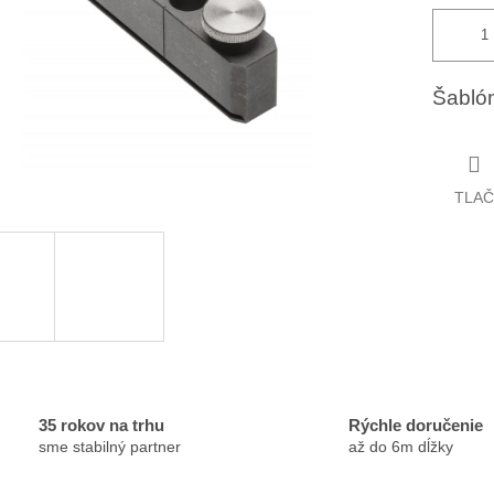
Šablón
TLAČ
35 rokov na trhu
Rýchle doručenie
sme stabilný partner
až do 6m dĺžky