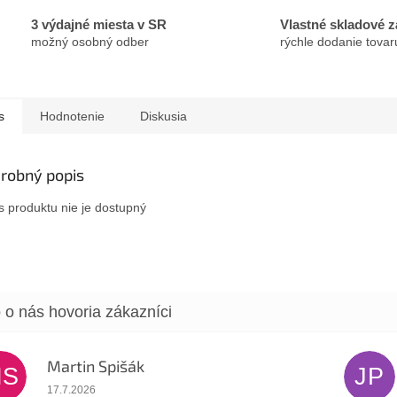
3 výdajné miesta v SR
Vlastné skladové 
možný osobný odber
rýchle dodanie tovar
s
Hodnotenie
Diskusia
robný popis
s produktu nie je dostupný
Martin Spišák
MS
JP
Hodnotenie obchodu je 5 z 5 hviezdičiek.
17.7.2026