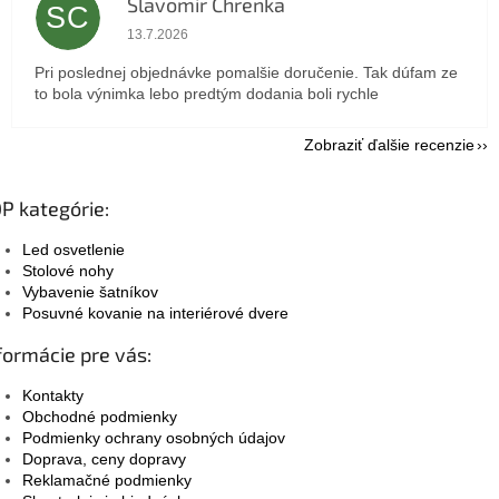
Slavomir Chrenka
SC
Hodnotenie obchodu je 5 z 5 hviezdičiek.
13.7.2026
Pri poslednej objednávke pomalšie doručenie. Tak dúfam ze
to bola výnimka lebo predtým dodania boli rychle
Zobraziť ďalšie recenzie
P kategórie:
Led osvetlenie
Stolové nohy
Vybavenie šatníkov
Posuvné kovanie na interiérové dvere
formácie pre vás:
Kontakty
Obchodné podmienky
Podmienky ochrany osobných údajov
Doprava, ceny dopravy
Reklamačné podmienky