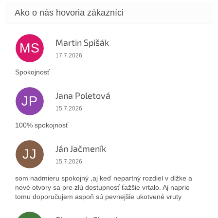
Martin Spišák
MS
Hodnotenie obchodu je 5 z 5 hviezdičiek.
17.7.2026
Spokojnosť
Jana Poletová
JP
Hodnotenie obchodu je 5 z 5 hviezdičiek.
15.7.2026
100% spokojnosť
Ján Jačmeník
JJ
Hodnotenie obchodu je 5 z 5 hviezdičiek.
15.7.2026
som nadmieru spokojný ,aj keď nepartný rozdiel v dlžke a
nové otvory sa pre zlú dostupnosť ťažšie vrtalo. Aj naprie
tomu doporučujem aspoň sú pevnejšie ukotvené vruty