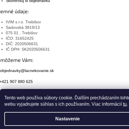
Skontroluj si objednávku
remné údaje:
IVIM s.r.o. Trebišov
Sadovská 3819/13
075 01 , Trebišov
IČO: 31652425
DIČ: 2020506631
IČ DPH: SK2020506631
omôžeme Vám:
objednavky@lacnekovanie.sk
+421 907 880 625
Facebook
Tento web používa súbory cookie. Ďalším prechádzaním toht
Instagram
webu vyjadrujete súhlas s ich používaním. Viac informácií
tu
.
Nastavenie