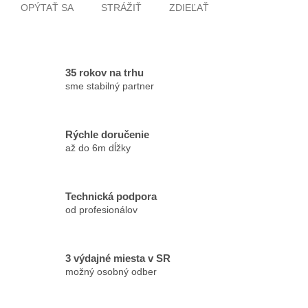
OPÝTAŤ SA
STRÁŽIŤ
ZDIEĽAŤ
35 rokov na trhu
sme stabilný partner
Rýchle doručenie
až do 6m dĺžky
Technická podpora
od profesionálov
3 výdajné miesta v SR
možný osobný odber