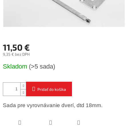
11,50 €
9,35 € bez DPH
Jednotková
Skladom
(>5 sada)
cena:
Pridať do košíka
Sada pre vyrovnávanie dverí, dtd 18mm.