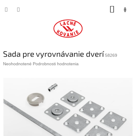
Prejsť
NÁKUP
na
obsah
KOŠÍK
Sada pre vyrovnávanie dverí
58269
Priemerné
Neohodnotené
Podrobnosti hodnotenia
hodnotenie
produktu
je
0,0
z
5
hviezdičiek.