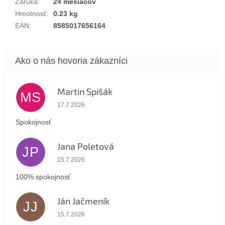
Záruka
:
24 mesiacov
Hmotnosť
:
0.23 kg
EAN
:
8585017656164
Martin Spišák
MS
Hodnotenie obchodu je 5 z 5 hviezdičiek.
17.7.2026
Spokojnosť
Jana Poletová
JP
Hodnotenie obchodu je 5 z 5 hviezdičiek.
15.7.2026
100% spokojnosť
Ján Jačmeník
JJ
Hodnotenie obchodu je 5 z 5 hviezdičiek.
15.7.2026