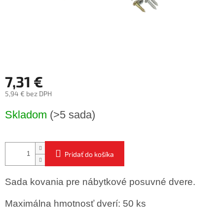
7,31 €
5,94 € bez DPH
Jednotková
Skladom
(>5 sada)
cena:
Pridať do košíka
Sada kovania pre nábytkové posuvné dvere.
Maximálna hmotnosť dverí: 50 ks