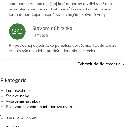
som nadmieru spokojný ,aj keď nepartný rozdiel v dlžke a
nové otvory sa pre zlú dostupnosť ťažšie vrtalo. Aj naprie
tomu doporučujem aspoň sú pevnejšie ukotvené vruty
Slavomir Chrenka
SC
Hodnotenie obchodu je 5 z 5 hviezdičiek.
13.7.2026
Pri poslednej objednávke pomalšie doručenie. Tak dúfam ze
to bola výnimka lebo predtým dodania boli rychle
Zobraziť ďalšie recenzie
P kategórie:
Led osvetlenie
Stolové nohy
Vybavenie šatníkov
Posuvné kovanie na interiérové dvere
formácie pre vás: