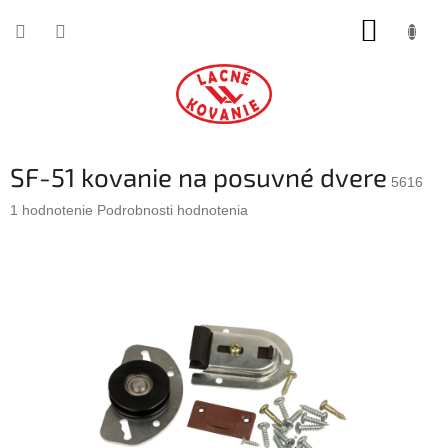
Prejsť
NÁKUP
na
obsah
KOŠÍK
SF-51 kovanie na posuvné dvere
5616
Priemerné
1 hodnotenie
Podrobnosti hodnotenia
hodnotenie
produktu
je
5,0
z
5
hviezdičiek.