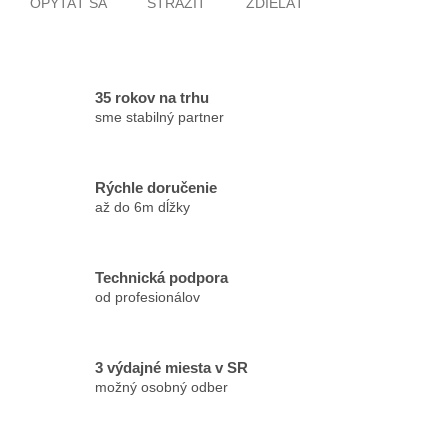
OPÝTAŤ SA
STRÁŽIŤ
ZDIEĽAŤ
35 rokov na trhu
sme stabilný partner
Rýchle doručenie
až do 6m dĺžky
Technická podpora
od profesionálov
3 výdajné miesta v SR
možný osobný odber