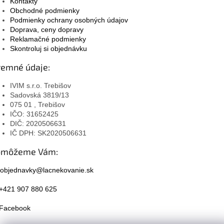
Kontakty
Obchodné podmienky
Podmienky ochrany osobných údajov
Doprava, ceny dopravy
Reklamačné podmienky
Skontroluj si objednávku
remné údaje:
IVIM s.r.o. Trebišov
Sadovská 3819/13
075 01 , Trebišov
IČO: 31652425
DIČ: 2020506631
IČ DPH: SK2020506631
omôžeme Vám:
objednavky@lacnekovanie.sk
+421 907 880 625
Facebook