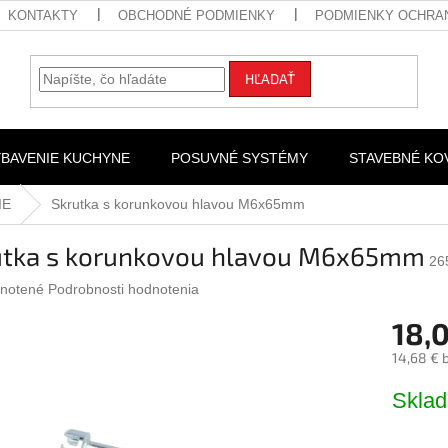
KONTAKTY
OBCHODNÉ PODMIENKY
PODMIENKY OCHRA
HĽADAŤ
YBAVENIE KUCHYNE
POSUVNÉ SYSTÉMY
STAVEBNÉ KO
IE
Skrutka s korunkovou hlavou M6x65mm
utka s korunkovou hlavou M6x65mm
26
rné
notené
Podrobnosti hodnotenia
nie
18,
u
14,68 € 
Jednotk
Skla
cena:
iek.