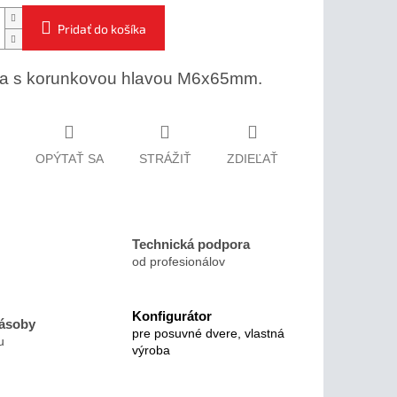
Pridať do košíka
ka s korunkovou hlavou M6x65mm.
OPÝTAŤ SA
STRÁŽIŤ
ZDIEĽAŤ
Technická podpora
od profesionálov
Konfigurátor
zásoby
pre posuvné dvere, vlastná
u
výroba