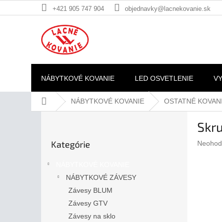
Prejsť
+421 905 747 904
objednavky@lacnekovanie.sk
na
obsah
NÁBYTKOVÉ KOVANIE
LED OSVETLENIE
V
Domov
NÁBYTKOVÉ KOVANIE
OSTATNÉ KOVAN
B
Skr
o
Preskočiť
č
Kategórie
Prieme
Neohod
kategórie
n
hodnote
ý
produkt
NÁBYTKOVÉ KOVANIE
p
je
NÁBYTKOVÉ ZÁVESY
a
0,0
z
Závesy BLUM
n
5
e
Závesy GTV
hviezdič
l
Závesy na sklo