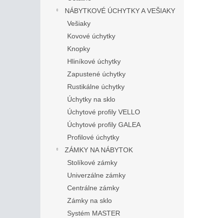
NÁBYTKOVÉ ÚCHYTKY A VEŠIAKY
Vešiaky
Kovové úchytky
Knopky
Hliníkové úchytky
Zapustené úchytky
Rustikálne úchytky
Úchytky na sklo
Úchytové profily VELLO
Úchytové profily GALEA
Profilové úchytky
ZÁMKY NA NÁBYTOK
Stolíkové zámky
Univerzálne zámky
Centrálne zámky
Zámky na sklo
Systém MASTER