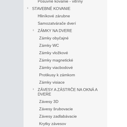
Posuvné kovanie - vitríny
STAVEBNÉ KOVANIE
Hliníkové zárubne
Samozatvárače dverí
ZÁMKY NA DVERE
Zámky obyčajné
Zámky WC
Zámky vložkové
Zámky magnetické
Zámky viacbodové
Protikusy k zámkom
Zámky visiace
ZÁVESY A ZÁSTRČE NA OKNÁ A
DVERE
Závesy 3D
Závesy šrubovacie
Závesy zadlabávacie
Krytky závesov