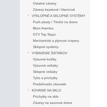
Ostatné závesy
Závesy kazetové / klavírové
VÝKLOPNÉ A SKLOPNÉ SYSTÉMY
Push piesty / Tlmiče na dvere
Blum Aventos
GTV Top Stays
Mechanické a plynové rozpery
Sklopné systémy
VYBAVENIE ŠATNÍKOV
Výsuvné košíky
Výsuvné vešiaky
Sklopné vešiaky
Tyče a príchytky
Predeľovače zásuviek
KOVANIE NA SKLO
Príchytky na sklo
Závesy na saunové dvere