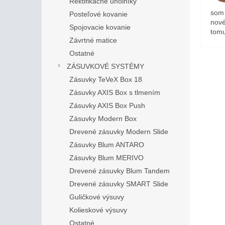
Rektifikačné uholníky
som 
Posteľové kovanie
nové
Spojovacie kovanie
tomu
Závrtné matice
Ostatné
ZÁSUVKOVÉ SYSTÉMY
Zásuvky TeVeX Box 18
Zásuvky AXIS Box s tlmením
Zásuvky AXIS Box Push
Zásuvky Modern Box
Drevené zásuvky Modern Slide
Zásuvky Blum ANTARO
Zásuvky Blum MERIVO
Drevené zásuvky Blum Tandem
Drevené zásuvky SMART Slide
Guličkové výsuvy
Kolieskové výsuvy
Ostatné