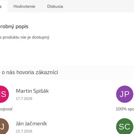
s
Hodnotenie
Diskusia
robný popis
s produktu nie je dostupný
Martin Spišák
MS
JP
Hodnotenie obchodu je 5 z 5 hviezdičiek.
17.7.2026
ojnosť
100% spo
Ján Jačmeník
JJ
SC
Hodnotenie obchodu je 5 z 5 hviezdičiek.
15.7.2026