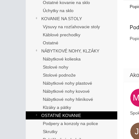
Ostatné kovanie na sklo
Popi
Úchytky na sklo
KOVANIE NA STOLY
Pod
Výsuvy na rozťahovacie stoly
Káblové prechodky
Popi
Ostatné
NÁBYTKOVÉ NOHY, KLZÁKY
Nábytkové kolieska
Stolové nohy
Stolové podnože
Nábytkové nohy plastové
Nábytkové nohy kovové
Nábytkové nohy hliníkové
Klzáky a pätky
Spok
OSTATNÉ KOVANIE
Podpery a konzoly na police
Skrutky