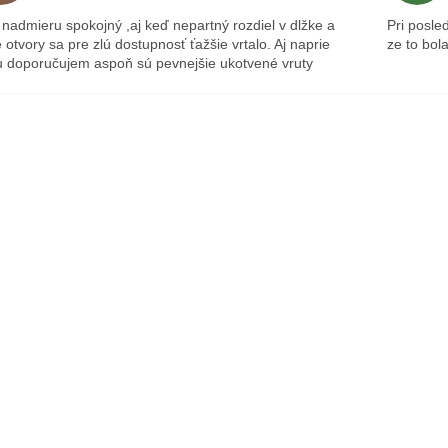
nadmieru spokojný ,aj keď nepartný rozdiel v dlžke a
Pri posle
 otvory sa pre zlú dostupnosť ťažšie vrtalo. Aj naprie
ze to bol
 doporučujem aspoň sú pevnejšie ukotvené vruty