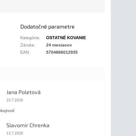
Dodatočné parametre
Kategória
:
OSTATNÉ KOVANIE
Záruka
:
24 mesiacov
EAN
:
5704866012935
Jana Poletová
Hodnotenie obchodu je 5 z 5 hviezdičiek.
15.7.2026
kojnosť
Slavomir Chrenka
Hodnotenie obchodu je 5 z 5 hviezdičiek.
13.7.2026