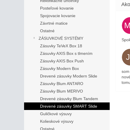
Rektifikačné uholníky
Posteľové kovanie
Spojovacie kovanie
Závrtné matice
Ostatné
ZÁSUVKOVÉ SYSTÉMY
Spok
Zásuvky TeVeX Box 18
Zásuvky AXIS Box s tlmením
Zásuvky AXIS Box Push
Zásuvky Modern Box
som 
Drevené zásuvky Modern Slide
nové
tomu
Zásuvky Blum ANTARO
Zásuvky Blum MERIVO
Drevené zásuvky Blum Tandem
Drevené zásuvky SMART Slide
Guličkové výsuvy
Kolieskové výsuvy
Ostatné