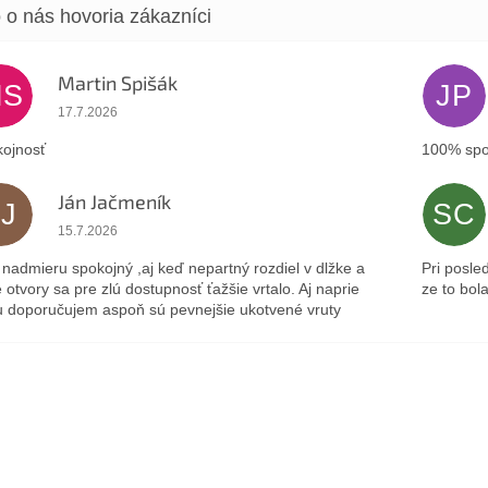
Martin Spišák
MS
JP
Hodnotenie obchodu je 5 z 5 hviezdičiek.
17.7.2026
ojnosť
100% spo
Ján Jačmeník
JJ
SC
Hodnotenie obchodu je 5 z 5 hviezdičiek.
15.7.2026
nadmieru spokojný ,aj keď nepartný rozdiel v dlžke a
Pri posle
 otvory sa pre zlú dostupnosť ťažšie vrtalo. Aj naprie
ze to bol
 doporučujem aspoň sú pevnejšie ukotvené vruty