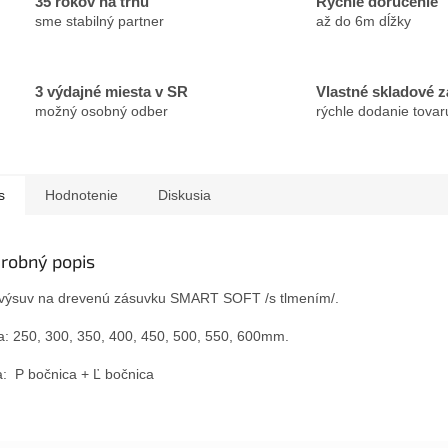
35 rokov na trhu
Rýchle doručenie
sme stabilný partner
až do 6m dĺžky
3 výdajné miesta v SR
Vlastné skladové 
možný osobný odber
rýchle dodanie tovar
s
Hodnotenie
Diskusia
robný popis
výsuv na drevenú zásuvku SMART SOFT /s tlmením/.
a: 250, 300, 350, 400, 450, 500, 550, 600mm.
: P bočnica + Ľ bočnica