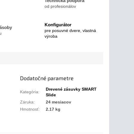
Technická podpora
od profesionálov
Konfigurátor
zásoby
pre posuvné dvere, vlastná
u
výroba
Dodatočné parametre
Drevené zásuvky SMART
Kategória
:
Slide
Záruka
:
24 mesiacov
Hmotnosť
:
2.17 kg