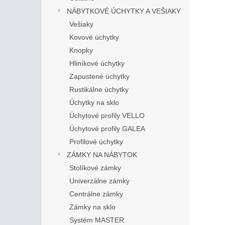
NÁBYTKOVÉ ÚCHYTKY A VEŠIAKY
Vešiaky
Kovové úchytky
Knopky
Hliníkové úchytky
Zapustené úchytky
Rustikálne úchytky
Úchytky na sklo
Úchytové profily VELLO
Úchytové profily GALEA
Profilové úchytky
ZÁMKY NA NÁBYTOK
Stolíkové zámky
Univerzálne zámky
Centrálne zámky
Zámky na sklo
Systém MASTER