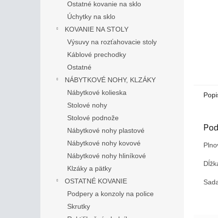
Ostatné kovanie na sklo
Úchytky na sklo
KOVANIE NA STOLY
Výsuvy na rozťahovacie stoly
Káblové prechodky
Ostatné
NÁBYTKOVÉ NOHY, KLZÁKY
Nábytkové kolieska
Popi
Stolové nohy
Stolové podnože
Pod
Nábytkové nohy plastové
Nábytkové nohy kovové
Plno
Nábytkové nohy hliníkové
Dĺžk
Klzáky a pätky
OSTATNÉ KOVANIE
Sada
Podpery a konzoly na police
Skrutky