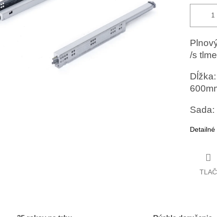
Plnov
/s tlm
Dĺžka:
600m
Sada: 
Detailné
TLAČ