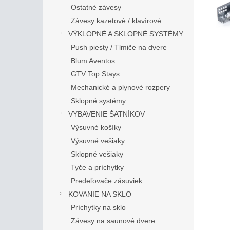
Ostatné závesy
Závesy kazetové / klavírové
VÝKLOPNÉ A SKLOPNÉ SYSTÉMY
Push piesty / Tlmiče na dvere
Blum Aventos
GTV Top Stays
Mechanické a plynové rozpery
Sklopné systémy
VYBAVENIE ŠATNÍKOV
Výsuvné košíky
Výsuvné vešiaky
Sklopné vešiaky
Tyče a príchytky
Predeľovače zásuviek
KOVANIE NA SKLO
Príchytky na sklo
Závesy na saunové dvere