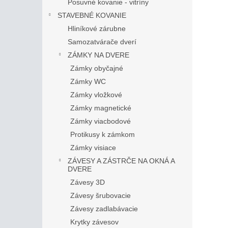
Posuvné kovanie - vitríny
STAVEBNÉ KOVANIE
Hliníkové zárubne
Samozatvárače dverí
ZÁMKY NA DVERE
Zámky obyčajné
Zámky WC
Zámky vložkové
Zámky magnetické
Zámky viacbodové
Protikusy k zámkom
Zámky visiace
ZÁVESY A ZÁSTRČE NA OKNÁ A
DVERE
Závesy 3D
Závesy šrubovacie
Závesy zadlabávacie
Krytky závesov