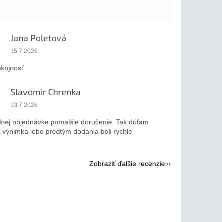
Jana Poletová
Hodnotenie obchodu je 5 z 5 hviezdičiek.
15.7.2026
kojnosť
Slavomir Chrenka
Hodnotenie obchodu je 5 z 5 hviezdičiek.
13.7.2026
dnej objednávke pomalšie doručenie. Tak dúfam
a výnimka lebo predtým dodania boli rychle
Zobraziť ďalšie recenzie