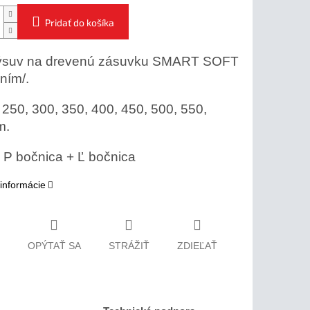
Pridať do košíka
ýsuv na drevenú zásuvku SMART SOFT
ením/.
 250, 300, 350, 400, 450, 500, 550,
m.
P bočnica + Ľ bočnica
 informácie
OPÝTAŤ SA
STRÁŽIŤ
ZDIEĽAŤ