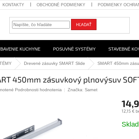
KONTAKTY
OBCHODNÉ PODMIENKY
PODMIENKY OCHRA
HĽADAŤ
YBAVENIE KUCHYNE
POSUVNÉ SYSTÉMY
STAVEBNÉ KO
STÉMY
Drevené zásuvky SMART Slide
SMART 450mm zásuv
RT 450mm zásuvkový plnovýsuv SOF
rné
notené
Podrobnosti hodnotenia
Značka:
Samet
nie
14,
u
12,15 € 
Jednotk
Skla
cena:
iek.