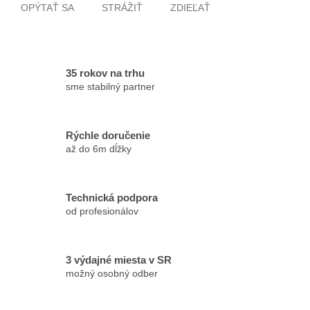
OPÝTAŤ SA
STRÁŽIŤ
ZDIEĽAŤ
35 rokov na trhu
sme stabilný partner
Rýchle doručenie
až do 6m dĺžky
Technická podpora
od profesionálov
3 výdajné miesta v SR
možný osobný odber