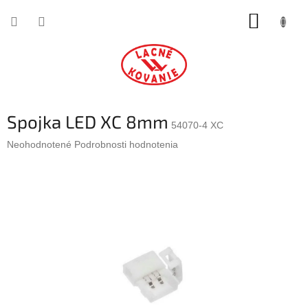
Prejsť
NÁKUP
na
obsah
KOŠÍK
Spojka LED XC 8mm
54070-4 XC
Priemerné
Neohodnotené
Podrobnosti hodnotenia
hodnotenie
produktu
je
0,0
z
5
hviezdičiek.