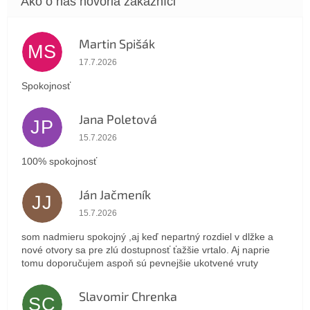
Martin Spišák
MS
Hodnotenie obchodu je 5 z 5 hviezdičiek.
17.7.2026
Spokojnosť
Jana Poletová
JP
Hodnotenie obchodu je 5 z 5 hviezdičiek.
15.7.2026
100% spokojnosť
Ján Jačmeník
JJ
Hodnotenie obchodu je 5 z 5 hviezdičiek.
15.7.2026
som nadmieru spokojný ,aj keď nepartný rozdiel v dlžke a
nové otvory sa pre zlú dostupnosť ťažšie vrtalo. Aj naprie
tomu doporučujem aspoň sú pevnejšie ukotvené vruty
Slavomir Chrenka
SC