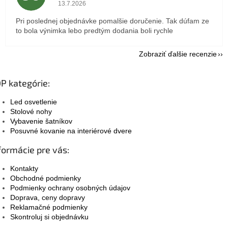
Hodnotenie obchodu je 5 z 5 hviezdičiek.
13.7.2026
Pri poslednej objednávke pomalšie doručenie. Tak dúfam ze
to bola výnimka lebo predtým dodania boli rychle
Zobraziť ďalšie recenzie
P kategórie:
Led osvetlenie
Stolové nohy
Vybavenie šatníkov
Posuvné kovanie na interiérové dvere
formácie pre vás:
Kontakty
Obchodné podmienky
Podmienky ochrany osobných údajov
Doprava, ceny dopravy
Reklamačné podmienky
Skontroluj si objednávku