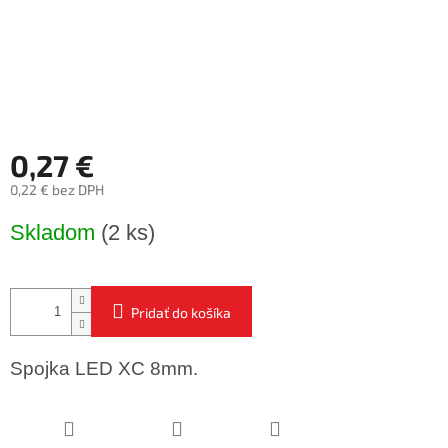
0,27 €
0,22 € bez DPH
Jednotková
Skladom
(2 ks)
cena:
Pridať do košíka
Spojka LED XC 8mm.