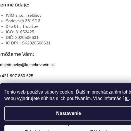
remné údaje:
IVIM s.r.o. Trebišov
Sadovská 3819/13
075 01 , Trebišov
IČO: 31652425
DIČ: 2020506631
IČ DPH: SK2020506631
omôžeme Vám:
objednavky@lacnekovanie.sk
+421 907 880 625
Facebook
Tento web používa súbory cookie. Ďalším prechádzaním toht
Instagram
webu vyjadrujete súhlas s ich používaním. Viac informácií
tu
.
Nastavenie