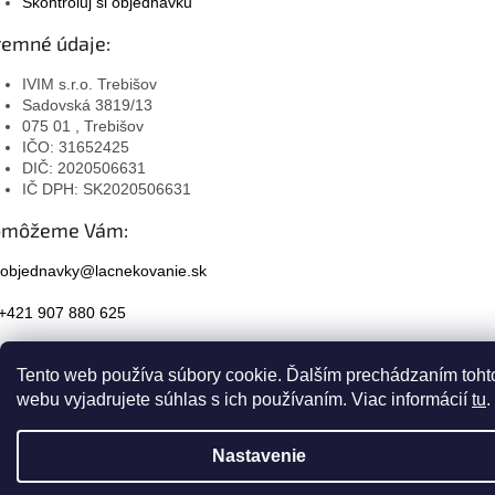
Skontroluj si objednávku
remné údaje:
IVIM s.r.o. Trebišov
Sadovská 3819/13
075 01 , Trebišov
IČO: 31652425
DIČ: 2020506631
IČ DPH: SK2020506631
omôžeme Vám:
objednavky@lacnekovanie.sk
+421 907 880 625
Facebook
Tento web používa súbory cookie. Ďalším prechádzaním toht
Instagram
webu vyjadrujete súhlas s ich používaním. Viac informácií
tu
.
Nastavenie