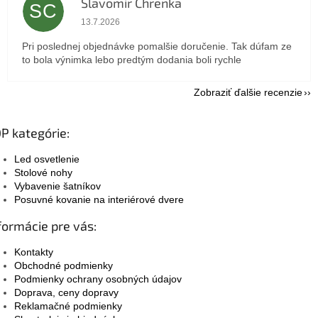
Slavomir Chrenka
SC
Hodnotenie obchodu je 5 z 5 hviezdičiek.
13.7.2026
Pri poslednej objednávke pomalšie doručenie. Tak dúfam ze
to bola výnimka lebo predtým dodania boli rychle
Zobraziť ďalšie recenzie
P kategórie:
Led osvetlenie
Stolové nohy
Vybavenie šatníkov
Posuvné kovanie na interiérové dvere
formácie pre vás:
Kontakty
Obchodné podmienky
Podmienky ochrany osobných údajov
Doprava, ceny dopravy
Reklamačné podmienky