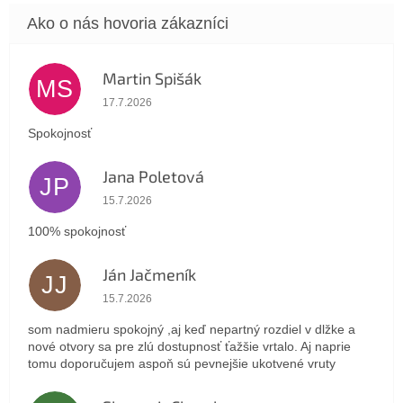
Martin Spišák
MS
Hodnotenie obchodu je 5 z 5 hviezdičiek.
17.7.2026
Spokojnosť
Jana Poletová
JP
Hodnotenie obchodu je 5 z 5 hviezdičiek.
15.7.2026
100% spokojnosť
Ján Jačmeník
JJ
Hodnotenie obchodu je 5 z 5 hviezdičiek.
15.7.2026
som nadmieru spokojný ,aj keď nepartný rozdiel v dlžke a
nové otvory sa pre zlú dostupnosť ťažšie vrtalo. Aj naprie
tomu doporučujem aspoň sú pevnejšie ukotvené vruty