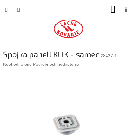
Prejsť
NÁKUP
na
obsah
KOŠÍK
Spojka panell KLIK - samec
28427-1
Priemerné
Neohodnotené
Podrobnosti hodnotenia
hodnotenie
produktu
je
0,0
z
5
hviezdičiek.