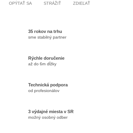
OPÝTAŤ SA
STRÁŽIŤ
ZDIEĽAŤ
35 rokov na trhu
sme stabilný partner
Rýchle doručenie
až do 6m dĺžky
Technická podpora
od profesionálov
3 výdajné miesta v SR
možný osobný odber