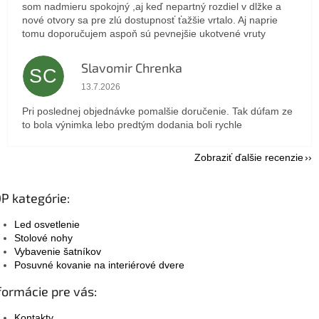
som nadmieru spokojný ,aj keď nepartný rozdiel v dlžke a
nové otvory sa pre zlú dostupnosť ťažšie vrtalo. Aj naprie
tomu doporučujem aspoň sú pevnejšie ukotvené vruty
Slavomir Chrenka
SC
Hodnotenie obchodu je 5 z 5 hviezdičiek.
13.7.2026
Pri poslednej objednávke pomalšie doručenie. Tak dúfam ze
to bola výnimka lebo predtým dodania boli rychle
Zobraziť ďalšie recenzie
P kategórie:
Led osvetlenie
Stolové nohy
Vybavenie šatníkov
Posuvné kovanie na interiérové dvere
formácie pre vás:
Kontakty