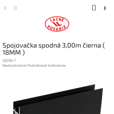
Prejsť
NÁKUP
na
obsah
KOŠÍK
Spojovačka spodná 3,00m čierna (
18MM )
58290-7
Priemerné
Neohodnotené
Podrobnosti hodnotenia
hodnotenie
produktu
je
0,0
z
5
hviezdičiek.