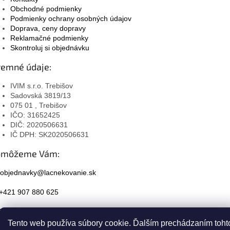
Obchodné podmienky
Podmienky ochrany osobných údajov
Doprava, ceny dopravy
Reklamačné podmienky
Skontroluj si objednávku
remné údaje:
IVIM s.r.o. Trebišov
Sadovská 3819/13
075 01 , Trebišov
IČO: 31652425
DIČ: 2020506631
IČ DPH: SK2020506631
omôžeme Vám:
objednavky@lacnekovanie.sk
+421 907 880 625
Facebook
Tento web používa súbory cookie. Ďalším prechádzaním toht