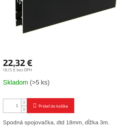
22,32 €
18,15 € bez DPH
Jednotková
Skladom
(>5 ks)
cena:
Pridať do košíka
Spodná spojovačka, dtd 18mm, dĺžka 3m.