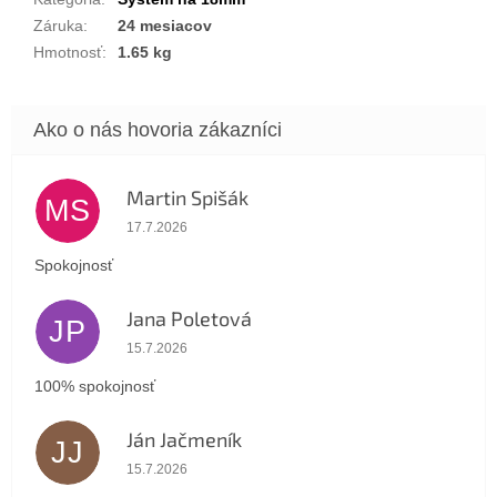
Záruka
:
24 mesiacov
Hmotnosť
:
1.65 kg
Martin Spišák
MS
Hodnotenie obchodu je 5 z 5 hviezdičiek.
17.7.2026
Spokojnosť
Jana Poletová
JP
Hodnotenie obchodu je 5 z 5 hviezdičiek.
15.7.2026
100% spokojnosť
Ján Jačmeník
JJ
Hodnotenie obchodu je 5 z 5 hviezdičiek.
15.7.2026