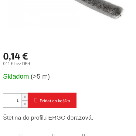
0,14 €
0,11 € bez DPH
Jednotková
Skladom
(>5 m)
cena:
Pridať do košíka
Štetina do profilu ERGO dorazová.