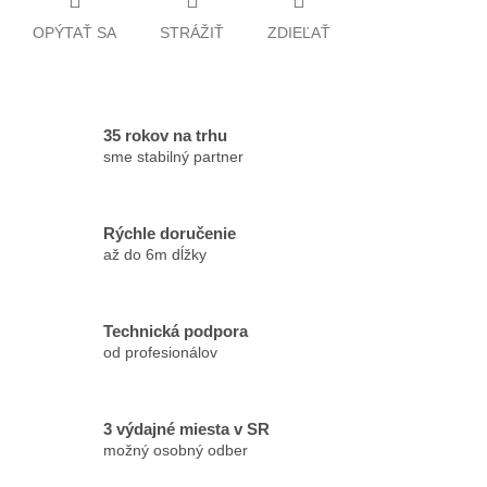
OPÝTAŤ SA
STRÁŽIŤ
ZDIEĽAŤ
35 rokov na trhu
sme stabilný partner
Rýchle doručenie
až do 6m dĺžky
Technická podpora
od profesionálov
3 výdajné miesta v SR
možný osobný odber