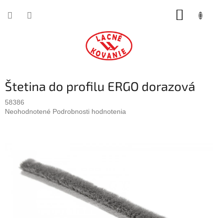
Prejsť
NÁKUP
na
obsah
KOŠÍK
Štetina do profilu ERGO dorazová
58386
Priemerné
Neohodnotené
Podrobnosti hodnotenia
hodnotenie
produktu
je
0,0
z
5
hviezdičiek.