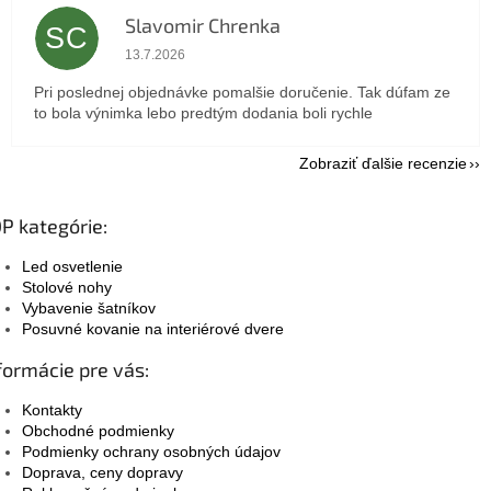
Slavomir Chrenka
SC
Hodnotenie obchodu je 5 z 5 hviezdičiek.
13.7.2026
Pri poslednej objednávke pomalšie doručenie. Tak dúfam ze
to bola výnimka lebo predtým dodania boli rychle
Zobraziť ďalšie recenzie
P kategórie:
Led osvetlenie
Stolové nohy
Vybavenie šatníkov
Posuvné kovanie na interiérové dvere
formácie pre vás:
Kontakty
Obchodné podmienky
Podmienky ochrany osobných údajov
Doprava, ceny dopravy