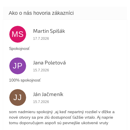
Martin Spišák
MS
Hodnotenie obchodu je 5 z 5 hviezdičiek.
17.7.2026
Spokojnosť
Jana Poletová
JP
Hodnotenie obchodu je 5 z 5 hviezdičiek.
15.7.2026
100% spokojnosť
Ján Jačmeník
JJ
Hodnotenie obchodu je 5 z 5 hviezdičiek.
15.7.2026
som nadmieru spokojný ,aj keď nepartný rozdiel v dlžke a
nové otvory sa pre zlú dostupnosť ťažšie vrtalo. Aj naprie
tomu doporučujem aspoň sú pevnejšie ukotvené vruty