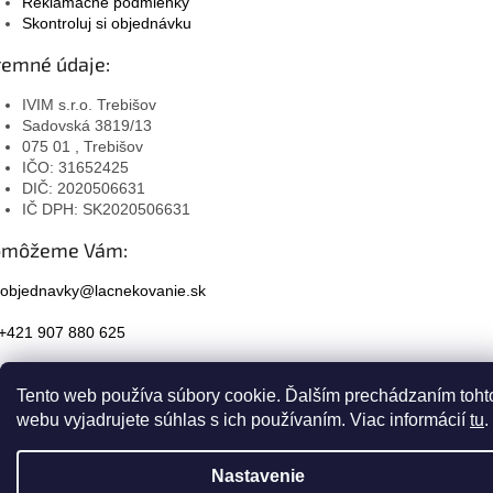
Reklamačné podmienky
Skontroluj si objednávku
remné údaje:
IVIM s.r.o. Trebišov
Sadovská 3819/13
075 01 , Trebišov
IČO: 31652425
DIČ: 2020506631
IČ DPH: SK2020506631
omôžeme Vám:
objednavky@lacnekovanie.sk
+421 907 880 625
Facebook
Tento web používa súbory cookie. Ďalším prechádzaním toht
Instagram
webu vyjadrujete súhlas s ich používaním. Viac informácií
tu
.
Nastavenie