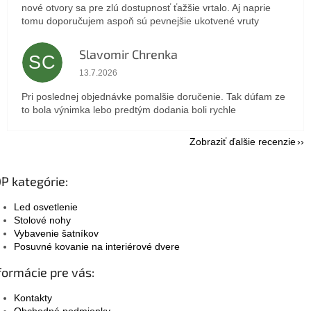
nové otvory sa pre zlú dostupnosť ťažšie vrtalo. Aj naprie
tomu doporučujem aspoň sú pevnejšie ukotvené vruty
Slavomir Chrenka
SC
Hodnotenie obchodu je 5 z 5 hviezdičiek.
13.7.2026
Pri poslednej objednávke pomalšie doručenie. Tak dúfam ze
to bola výnimka lebo predtým dodania boli rychle
Zobraziť ďalšie recenzie
P kategórie:
Led osvetlenie
Stolové nohy
Vybavenie šatníkov
Posuvné kovanie na interiérové dvere
formácie pre vás:
Kontakty