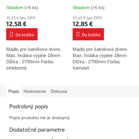
Skladom
(>5 ks)
Skladom
(>5 ks)
10,23 € bez DPH
10,45 € bez DPH
12,58 €
12,85 €
Do košíka
Do košíka
Madlo pre šatníkové dvere.
Madlo pre šatníkové dvere.
Max. hrúbka výplne 18mm
Max. hrúbka výplne 18mm
Dĺžka : 2700mm Farba:
Dĺžka : 2700mm Farba:
strieborná
šampaň
Popis
Hodnotenie
Diskusia
Podrobný popis
Popis produktu nie je dostupný
Dodatočné parametre