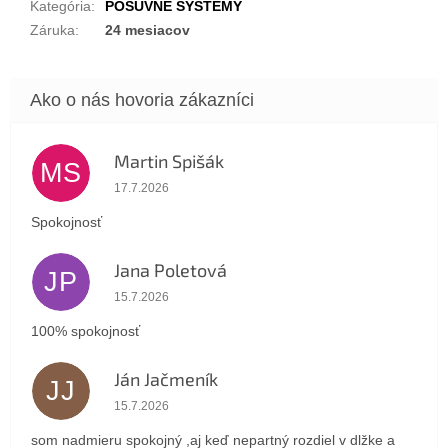
Kategória
:
POSUVNÉ SYSTÉMY
Záruka
:
24 mesiacov
Martin Spišák
MS
Hodnotenie obchodu je 5 z 5 hviezdičiek.
17.7.2026
Spokojnosť
Jana Poletová
JP
Hodnotenie obchodu je 5 z 5 hviezdičiek.
15.7.2026
100% spokojnosť
Ján Jačmeník
JJ
Hodnotenie obchodu je 5 z 5 hviezdičiek.
15.7.2026
som nadmieru spokojný ,aj keď nepartný rozdiel v dlžke a