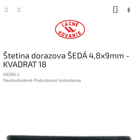
Prejsť
NÁKUP
na
obsah
KOŠÍK
Štetina dorazova ŠEDÁ 4,8x9mm -
KVADRAT 18
58280-1
Priemerné
Neohodnotené
Podrobnosti hodnotenia
hodnotenie
produktu
je
0,0
z
5
hviezdičiek.