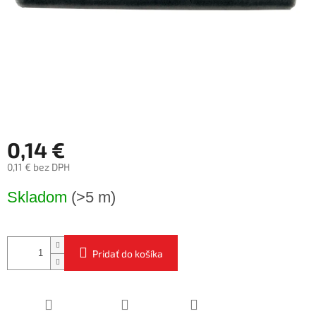
0,14 €
0,11 € bez DPH
Jednotková
Skladom
(>5 m)
cena:
Pridať do košíka