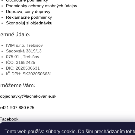
Obchodné podmienky
Podmienky ochrany osobných údajov
Doprava, ceny dopravy
Reklamačné podmienky
Skontroluj si objednávku
remné údaje:
IVIM s.r.o. Trebišov
Sadovská 3819/13
075 01 , Trebišov
IČO: 31652425
DIČ: 2020506631
IČ DPH: SK2020506631
omôžeme Vám:
objednavky@lacnekovanie.sk
+421 907 880 625
Facebook
Instagram
Tento web používa súbory cookie. Ďalším prechádzaním toht