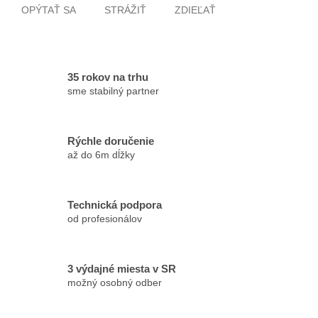
OPÝTAŤ SA
STRÁŽIŤ
ZDIEĽAŤ
35 rokov na trhu
sme stabilný partner
Rýchle doručenie
až do 6m dĺžky
Technická podpora
od profesionálov
3 výdajné miesta v SR
možný osobný odber