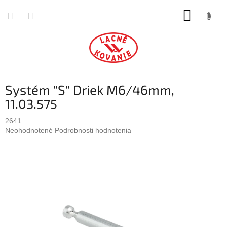
Prejsť
NÁKUP
na
obsah
KOŠÍK
Systém "S" Driek M6/46mm,
11.03.575
2641
Priemerné
Neohodnotené
Podrobnosti hodnotenia
hodnotenie
produktu
je
0,0
z
5
hviezdičiek.