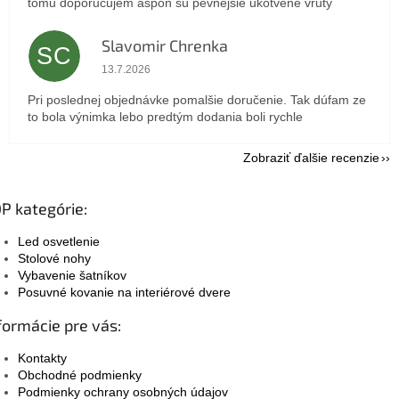
tomu doporučujem aspoň sú pevnejšie ukotvené vruty
Slavomir Chrenka
SC
Hodnotenie obchodu je 5 z 5 hviezdičiek.
13.7.2026
Pri poslednej objednávke pomalšie doručenie. Tak dúfam ze
to bola výnimka lebo predtým dodania boli rychle
Zobraziť ďalšie recenzie
P kategórie:
Led osvetlenie
Stolové nohy
Vybavenie šatníkov
Posuvné kovanie na interiérové dvere
formácie pre vás:
Kontakty
Obchodné podmienky
Podmienky ochrany osobných údajov