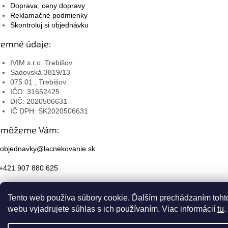
Doprava, ceny dopravy
Reklamačné podmienky
Skontroluj si objednávku
remné údaje:
IVIM s.r.o. Trebišov
Sadovská 3819/13
075 01 , Trebišov
IČO: 31652425
DIČ: 2020506631
IČ DPH: SK2020506631
omôžeme Vám:
objednavky@lacnekovanie.sk
+421 907 880 625
Facebook
Tento web používa súbory cookie. Ďalším prechádzaním toht
Instagram
webu vyjadrujete súhlas s ich používaním. Viac informácií
tu
.