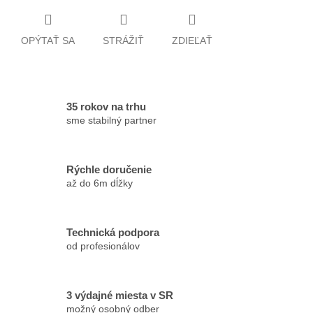
OPÝTAŤ SA
STRÁŽIŤ
ZDIEĽAŤ
35 rokov na trhu
sme stabilný partner
Rýchle doručenie
až do 6m dĺžky
Technická podpora
od profesionálov
3 výdajné miesta v SR
možný osobný odber