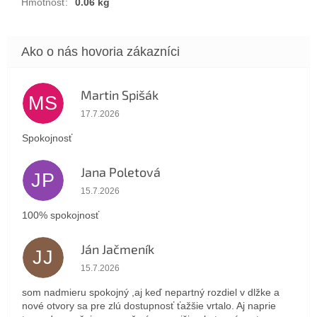
Hmotnosť
:
0.06 kg
Martin Spišák
MS
Hodnotenie obchodu je 5 z 5 hviezdičiek.
17.7.2026
Spokojnosť
Jana Poletová
JP
Hodnotenie obchodu je 5 z 5 hviezdičiek.
15.7.2026
100% spokojnosť
Ján Jačmeník
JJ
Hodnotenie obchodu je 5 z 5 hviezdičiek.
15.7.2026
som nadmieru spokojný ,aj keď nepartný rozdiel v dlžke a
nové otvory sa pre zlú dostupnosť ťažšie vrtalo. Aj naprie