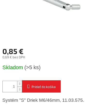
0,85 €
0,69 € bez DPH
Jednotková
Skladom
(>5 ks)
cena:
Pridať do košíka
Systém "S" Driek M6/46mm, 11.03.575.