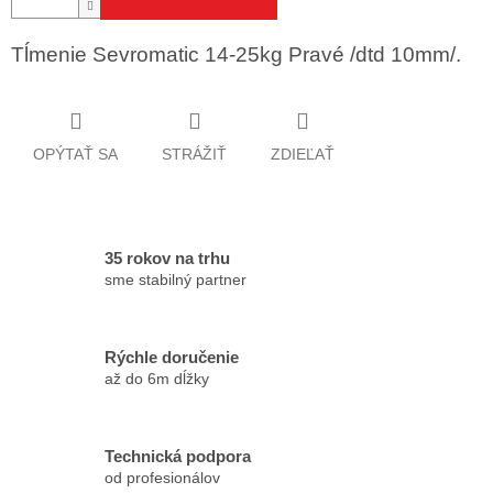
Tĺmenie Sevromatic 14-25kg Pravé /dtd 10mm/.
OPÝTAŤ SA
STRÁŽIŤ
ZDIEĽAŤ
35 rokov na trhu
sme stabilný partner
Rýchle doručenie
až do 6m dĺžky
Technická podpora
od profesionálov