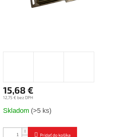
15,68 €
12,75 € bez DPH
Jednotková
Skladom
(>5 ks)
cena:
Pridať do košíka