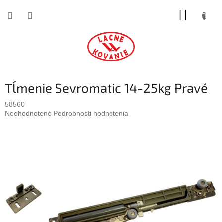
Prejsť
NÁKUP
na
obsah
KOŠÍK
Tĺmenie Sevromatic 14-25kg Pravé
58560
Priemerné
Neohodnotené
Podrobnosti hodnotenia
hodnotenie
produktu
je
0,0
z
5
hviezdičiek.