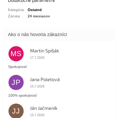
Kategória
:
Ostatné
Záruka
:
24 mesiacov
Martin Spišák
MS
Hodnotenie obchodu je 5 z 5 hviezdičiek.
17.7.2026
Spokojnosť
Jana Poletová
JP
Hodnotenie obchodu je 5 z 5 hviezdičiek.
15.7.2026
100% spokojnosť
Ján Jačmeník
JJ
Hodnotenie obchodu je 5 z 5 hviezdičiek.
15.7.2026