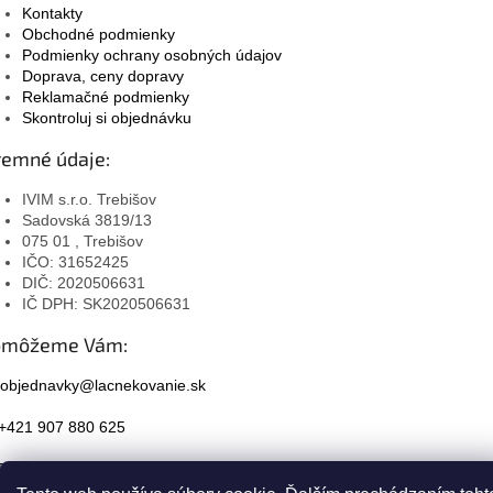
Kontakty
Obchodné podmienky
Podmienky ochrany osobných údajov
Doprava, ceny dopravy
Reklamačné podmienky
Skontroluj si objednávku
remné údaje:
IVIM s.r.o. Trebišov
Sadovská 3819/13
075 01 , Trebišov
IČO: 31652425
DIČ: 2020506631
IČ DPH: SK2020506631
omôžeme Vám:
objednavky@lacnekovanie.sk
+421 907 880 625
Facebook