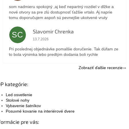
som nadmieru spokojný ,aj keď nepartný rozdiel v dlžke a
nové otvory sa pre zlú dostupnosť ťažšie vrtalo. Aj naprie
tomu doporučujem aspoň sú pevnejšie ukotvené vruty
Slavomir Chrenka
SC
Hodnotenie obchodu je 5 z 5 hviezdičiek.
13.7.2026
Pri poslednej objednávke pomalšie doručenie. Tak dúfam ze
to bola výnimka lebo predtým dodania boli rychle
Zobraziť ďalšie recenzie
P kategórie:
Led osvetlenie
Stolové nohy
Vybavenie šatníkov
Posuvné kovanie na interiérové dvere
formácie pre vás: