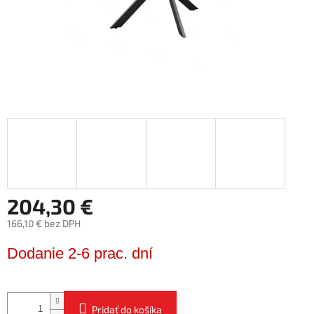
204,30 €
166,10 € bez DPH
Jednotková
Dodanie 2-6 prac. dní
cena:
Pridať do košíka