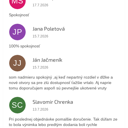
MS
Hodnotenie obchodu je 5 z 5 hviezdičiek.
17.7.2026
Spokojnosť
Jana Poletová
JP
Hodnotenie obchodu je 5 z 5 hviezdičiek.
15.7.2026
100% spokojnosť
Ján Jačmeník
JJ
Hodnotenie obchodu je 5 z 5 hviezdičiek.
15.7.2026
som nadmieru spokojný ,aj keď nepartný rozdiel v dlžke a
nové otvory sa pre zlú dostupnosť ťažšie vrtalo. Aj naprie
tomu doporučujem aspoň sú pevnejšie ukotvené vruty
Slavomir Chrenka
SC
Hodnotenie obchodu je 5 z 5 hviezdičiek.
13.7.2026
Pri poslednej objednávke pomalšie doručenie. Tak dúfam ze
to bola výnimka lebo predtým dodania boli rychle