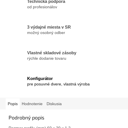
Technická podpora
od profesionálov
3 výdajné miesta v SR
možný osobný odber
Vlastné skladové zásoby
rýchle dodanie tovaru
Konfigurátor
pre posuvné dvere, vlastná výroba
Popis
Hodnotenie
Diskusia
Podrobný popis
Rozmer profilu (mm) 60 x 20 x 1,2