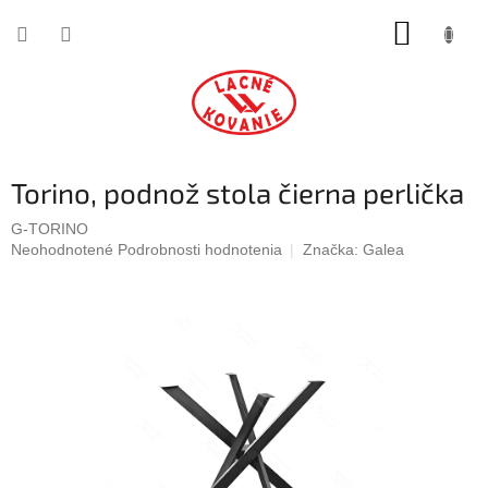
Prejsť
NÁKUP
na
obsah
KOŠÍK
Torino, podnož stola čierna perlička
G-TORINO
Priemerné
Neohodnotené
Podrobnosti hodnotenia
Značka:
Galea
hodnotenie
produktu
je
0,0
z
5
hviezdičiek.