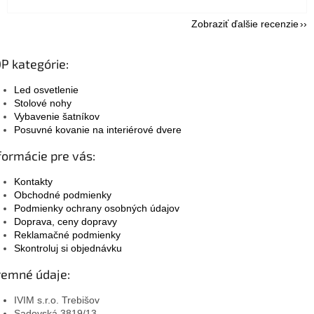
Zobraziť ďalšie recenzie
P kategórie:
Led osvetlenie
Stolové nohy
Vybavenie šatníkov
Posuvné kovanie na interiérové dvere
formácie pre vás:
Kontakty
Obchodné podmienky
Podmienky ochrany osobných údajov
Doprava, ceny dopravy
Reklamačné podmienky
Skontroluj si objednávku
remné údaje:
IVIM s.r.o. Trebišov
Sadovská 3819/13