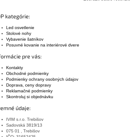
P kategórie:
Led osvetlenie
Stolové nohy
Vybavenie šatníkov
Posuvné kovanie na interiérové dvere
formácie pre vás:
Kontakty
Obchodné podmienky
Podmienky ochrany osobných údajov
Doprava, ceny dopravy
Reklamačné podmienky
Skontroluj si objednávku
remné údaje:
IVIM s.r.o. Trebišov
Sadovská 3819/13
075 01 , Trebišov
IČO: 31652425