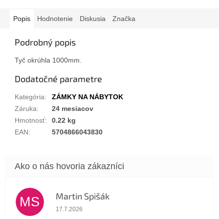
Popis
Hodnotenie
Diskusia
Značka
Podrobný popis
Tyč okrúhla 1000mm.
Dodatočné parametre
Kategória
:
ZÁMKY NA NÁBYTOK
Záruka
:
24 mesiacov
Hmotnosť
:
0.22 kg
EAN
:
5704866043830
Martin Spišák
MS
Hodnotenie obchodu je 5 z 5 hviezdičiek.
17.7.2026