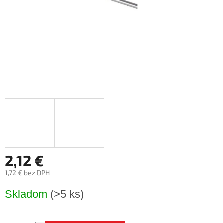
2,12 €
1,72 € bez DPH
Jednotková
Skladom
(>5 ks)
cena: