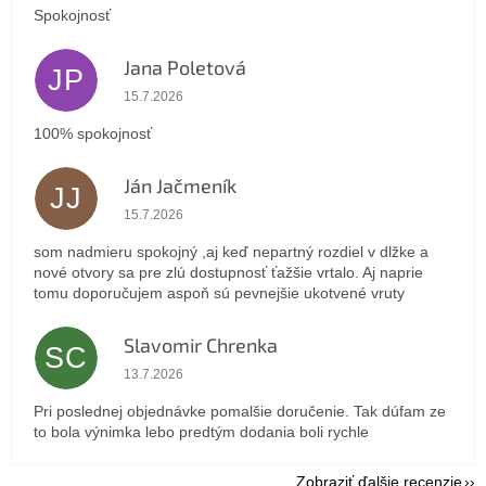
Spokojnosť
Jana Poletová
JP
Hodnotenie obchodu je 5 z 5 hviezdičiek.
15.7.2026
100% spokojnosť
Ján Jačmeník
JJ
Hodnotenie obchodu je 5 z 5 hviezdičiek.
15.7.2026
som nadmieru spokojný ,aj keď nepartný rozdiel v dlžke a
nové otvory sa pre zlú dostupnosť ťažšie vrtalo. Aj naprie
tomu doporučujem aspoň sú pevnejšie ukotvené vruty
Slavomir Chrenka
SC
Hodnotenie obchodu je 5 z 5 hviezdičiek.
13.7.2026
Pri poslednej objednávke pomalšie doručenie. Tak dúfam ze
to bola výnimka lebo predtým dodania boli rychle
Zobraziť ďalšie recenzie