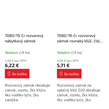
7080/19-Cr rozvorový
7080/19-Cr rozvorový
nábytkový zámok
zámok rovnaký kľúč, číslo
D20
Skladom
(>5 ks)
Skladom
(>5 ks)
5,06 € bez DPH
4,64 € bez DPH
6,22 €
5,71 €
Do košíka
Do košíka
Rozvorový zámok obsahuje:
Rozvorový zámok na
zámok, rozetu, 2ks kľúče,
spločný kľúč D20 obsahuje:
4ks vodítko tyče, 2ks
zámok, rozetu, 2ks kľúče,
zarážka.
4ks vodítko tyče, 2ks
zarážka.