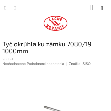
Prejsť
NÁKUP
na
obsah
KOŠÍK
Tyč okrúhla ku zámku 7080/19
1000mm
2556-1
Priemerné
Neohodnotené
Podrobnosti hodnotenia
Značka:
SISO
hodnotenie
produktu
je
0,0
z
5
hviezdičiek.