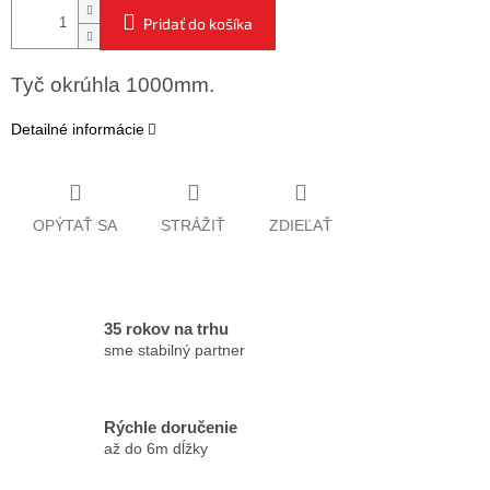
Pridať do košíka
Tyč okrúhla 1000mm.
Detailné informácie
OPÝTAŤ SA
STRÁŽIŤ
ZDIEĽAŤ
35 rokov na trhu
sme stabilný partner
Rýchle doručenie
až do 6m dĺžky