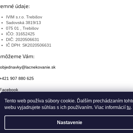
remné údaje:
IVIM s.r.o. Trebišov
Sadovská 3819/13
075 01 , Trebišov
IČO: 31652425
DIČ: 2020506631
IČ DPH: SK2020506631
omôžeme Vám:
objednavky@lacnekovanie.sk
+421 907 880 625
Facebook
Tento web používa súbory cookie. Ďalším prechádzaním toht
Instagram
webu vyjadrujete súhlas s ich používaním. Viac informácií
tu
.
Nastavenie