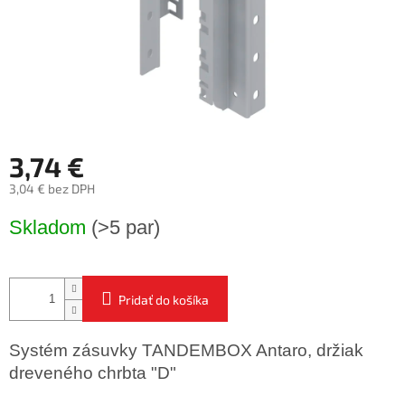
3,74 €
3,04 € bez DPH
Jednotková
Skladom
(>5 par)
cena:
Pridať do košíka
Systém zásuvky TANDEMBOX Antaro, držiak
dreveného chrbta "D"