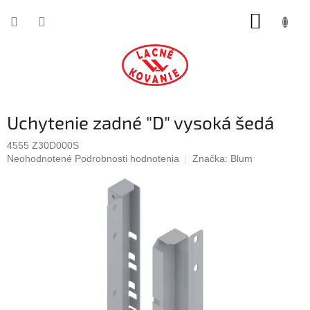
Prejsť
NÁKUP
na
obsah
KOŠÍK
Uchytenie zadné "D" vysoká šedá
4555 Z30D000S
Priemerné
Neohodnotené
Podrobnosti hodnotenia
Značka:
Blum
hodnotenie
produktu
je
0,0
z
5
hviezdičiek.