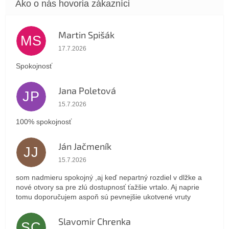
Martin Spišák
MS
Hodnotenie obchodu je 5 z 5 hviezdičiek.
17.7.2026
Spokojnosť
Jana Poletová
JP
Hodnotenie obchodu je 5 z 5 hviezdičiek.
15.7.2026
100% spokojnosť
Ján Jačmeník
JJ
Hodnotenie obchodu je 5 z 5 hviezdičiek.
15.7.2026
som nadmieru spokojný ,aj keď nepartný rozdiel v dlžke a
nové otvory sa pre zlú dostupnosť ťažšie vrtalo. Aj naprie
tomu doporučujem aspoň sú pevnejšie ukotvené vruty
Slavomir Chrenka
SC