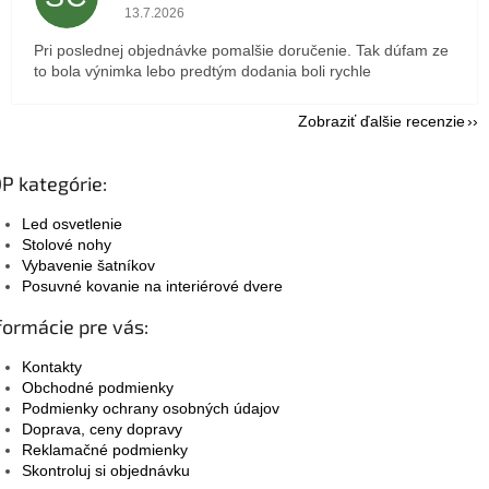
Hodnotenie obchodu je 5 z 5 hviezdičiek.
13.7.2026
Pri poslednej objednávke pomalšie doručenie. Tak dúfam ze
to bola výnimka lebo predtým dodania boli rychle
Zobraziť ďalšie recenzie
P kategórie:
Led osvetlenie
Stolové nohy
Vybavenie šatníkov
Posuvné kovanie na interiérové dvere
formácie pre vás:
Kontakty
Obchodné podmienky
Podmienky ochrany osobných údajov
Doprava, ceny dopravy
Reklamačné podmienky
Skontroluj si objednávku