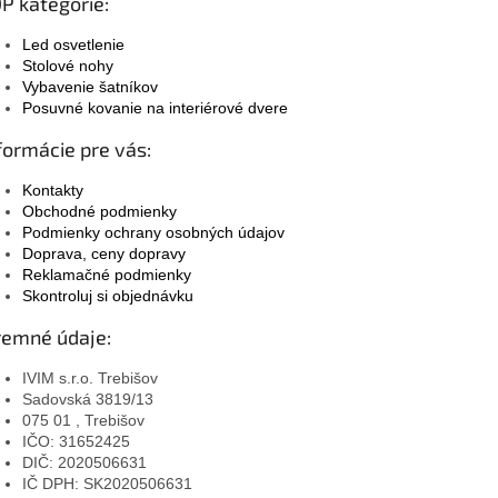
P kategórie:
Led osvetlenie
Stolové nohy
Vybavenie šatníkov
Posuvné kovanie na interiérové dvere
formácie pre vás:
Kontakty
Obchodné podmienky
Podmienky ochrany osobných údajov
Doprava, ceny dopravy
Reklamačné podmienky
Skontroluj si objednávku
remné údaje:
IVIM s.r.o. Trebišov
Sadovská 3819/13
075 01 , Trebišov
IČO: 31652425
DIČ: 2020506631
IČ DPH: SK2020506631