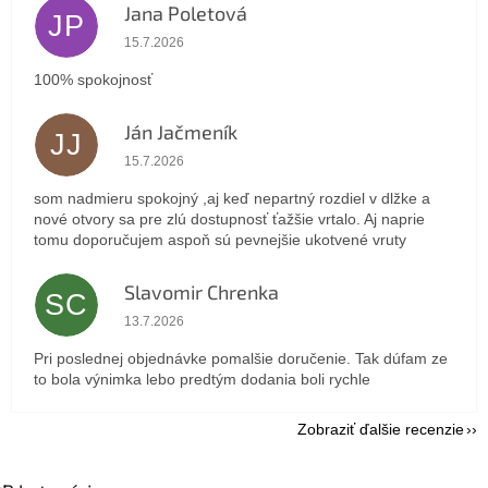
Jana Poletová
JP
Hodnotenie obchodu je 5 z 5 hviezdičiek.
15.7.2026
100% spokojnosť
Ján Jačmeník
JJ
Hodnotenie obchodu je 5 z 5 hviezdičiek.
15.7.2026
som nadmieru spokojný ,aj keď nepartný rozdiel v dlžke a
nové otvory sa pre zlú dostupnosť ťažšie vrtalo. Aj naprie
tomu doporučujem aspoň sú pevnejšie ukotvené vruty
Slavomir Chrenka
SC
Hodnotenie obchodu je 5 z 5 hviezdičiek.
13.7.2026
Pri poslednej objednávke pomalšie doručenie. Tak dúfam ze
to bola výnimka lebo predtým dodania boli rychle
Zobraziť ďalšie recenzie