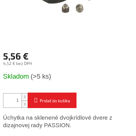
5,56 €
4,52 € bez DPH
Jednotková
Skladom
(>5 ks)
cena:
Pridať do košíka
Úchytka na sklenené dvojkrídlové dvere z
dizajnovej rady PASSION.