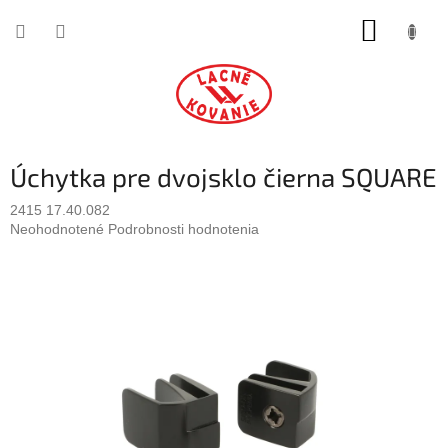
Prejsť
NÁKUP
na
obsah
KOŠÍK
Úchytka pre dvojsklo čierna SQUARE
2415 17.40.082
Priemerné
Neohodnotené
Podrobnosti hodnotenia
hodnotenie
produktu
je
0,0
z
5
hviezdičiek.