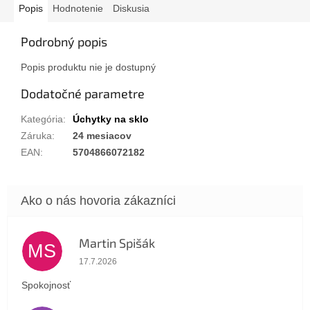
Popis
Hodnotenie
Diskusia
Podrobný popis
Popis produktu nie je dostupný
Dodatočné parametre
Kategória
:
Úchytky na sklo
Záruka
:
24 mesiacov
EAN
:
5704866072182
Martin Spišák
MS
Hodnotenie obchodu je 5 z 5 hviezdičiek.
17.7.2026
Spokojnosť