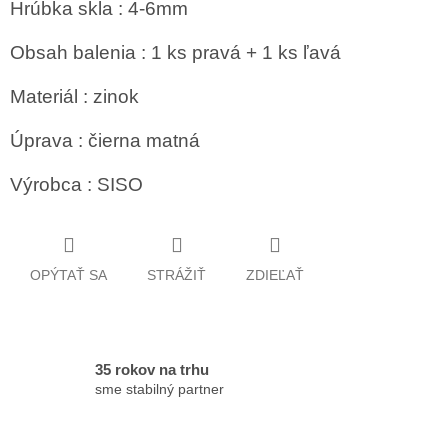
Hrúbka skla : 4-6mm
Obsah balenia : 1 ks pravá + 1 ks ľavá
Materiál : zinok
Úprava : čierna matná
Výrobca : SISO
OPÝTAŤ SA
STRÁŽIŤ
ZDIEĽAŤ
35 rokov na trhu
sme stabilný partner