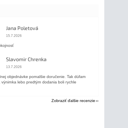
Jana Poletová
Hodnotenie obchodu je 5 z 5 hviezdičiek.
15.7.2026
kojnosť
Slavomir Chrenka
Hodnotenie obchodu je 5 z 5 hviezdičiek.
13.7.2026
dnej objednávke pomalšie doručenie. Tak dúfam
a výnimka lebo predtým dodania boli rychle
Zobraziť ďalšie recenzie