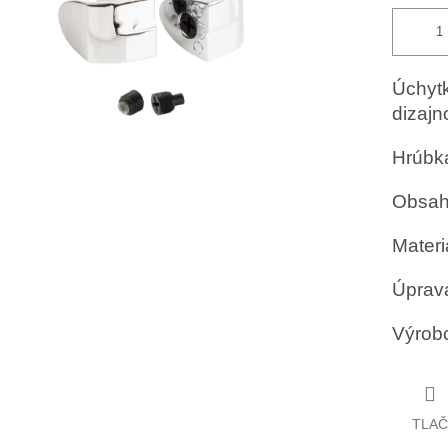
Úchytk
dizaj
Hrúbka
Obsah 
Materiá
Úprav
Výrob
TLAČ