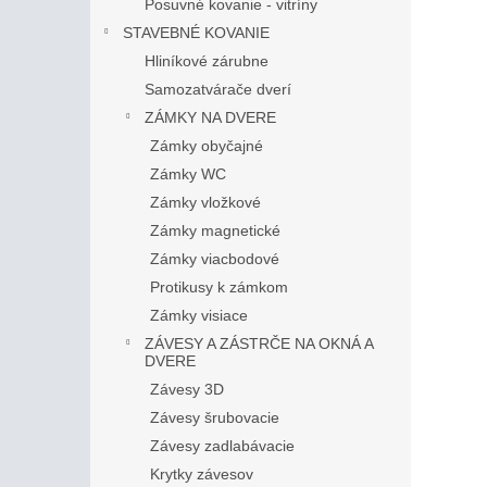
Posuvné kovanie - vitríny
STAVEBNÉ KOVANIE
Hliníkové zárubne
Samozatvárače dverí
ZÁMKY NA DVERE
Zámky obyčajné
Zámky WC
Zámky vložkové
Zámky magnetické
Zámky viacbodové
Protikusy k zámkom
Zámky visiace
ZÁVESY A ZÁSTRČE NA OKNÁ A
DVERE
Závesy 3D
Závesy šrubovacie
Závesy zadlabávacie
Krytky závesov