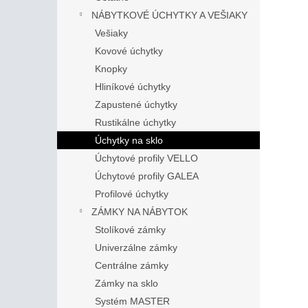
NÁBYTKOVÉ ÚCHYTKY A VEŠIAKY
Vešiaky
Kovové úchytky
Knopky
Hliníkové úchytky
Zapustené úchytky
Rustikálne úchytky
Úchytky na sklo
Úchytové profily VELLO
Úchytové profily GALEA
Profilové úchytky
ZÁMKY NA NÁBYTOK
Stolíkové zámky
Univerzálne zámky
Centrálne zámky
Zámky na sklo
Systém MASTER