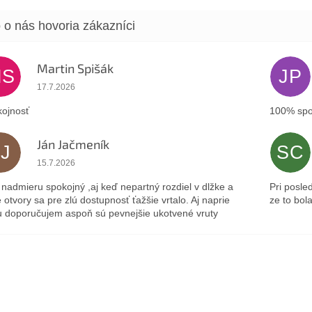
Martin Spišák
MS
JP
Hodnotenie obchodu je 5 z 5 hviezdičiek.
17.7.2026
ojnosť
100% spo
Ján Jačmeník
JJ
SC
Hodnotenie obchodu je 5 z 5 hviezdičiek.
15.7.2026
nadmieru spokojný ,aj keď nepartný rozdiel v dlžke a
Pri posle
 otvory sa pre zlú dostupnosť ťažšie vrtalo. Aj naprie
ze to bol
 doporučujem aspoň sú pevnejšie ukotvené vruty