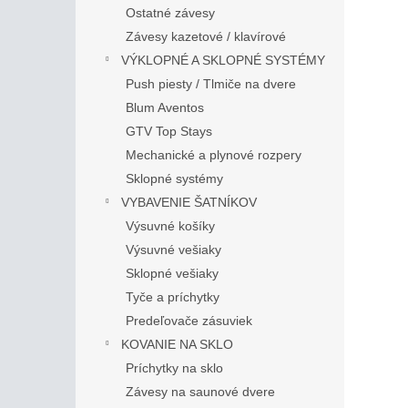
Ostatné závesy
Závesy kazetové / klavírové
VÝKLOPNÉ A SKLOPNÉ SYSTÉMY
Push piesty / Tlmiče na dvere
Blum Aventos
GTV Top Stays
Mechanické a plynové rozpery
Sklopné systémy
VYBAVENIE ŠATNÍKOV
Výsuvné košíky
Výsuvné vešiaky
Sklopné vešiaky
Tyče a príchytky
Predeľovače zásuviek
KOVANIE NA SKLO
Príchytky na sklo
Závesy na saunové dvere