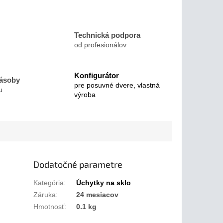
Technická podpora
od profesionálov
Konfigurátor
zásoby
pre posuvné dvere, vlastná
u
výroba
Dodatočné parametre
Kategória
:
Úchytky na sklo
Záruka
:
24 mesiacov
Hmotnosť
:
0.1 kg