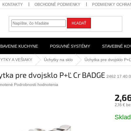
KONTAKTY
OBCHODNÉ PODMIENKY
PODMIENKY OCHRA
HĽADAŤ
YBAVENIE KUCHYNE
POSUVNÉ SYSTÉMY
STAVEBNÉ KO
YTKY A VEŠIAKY
Úchytky na sklo
Úchytka pre dvojsklo P
tka pre dvojsklo P+Ľ Cr BADGE
2462 17.40.
rné
notené
Podrobnosti hodnotenia
nie
2,6
u
2,16 € b
Jednotk
Skla
cena:
iek.