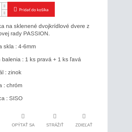
Pridať do košíka
a na sklenené dvojkrídlové dvere z
novej rady PASSION.
 skla : 4-6mm
balenia : 1 ks pravá + 1 ks ľavá
l : zinok
a : chróm
ca : SISO
OPÝTAŤ SA
STRÁŽIŤ
ZDIEĽAŤ