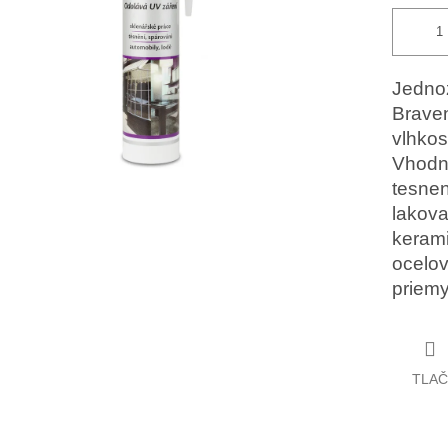
Jednoz
Braven
vlhkos
Vhodný
tesnen
lakova
kerami
ocelov
priemy
TLAČ