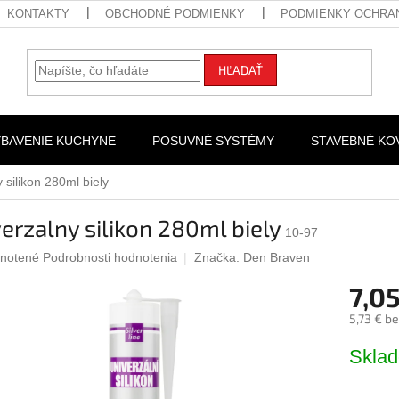
KONTAKTY
OBCHODNÉ PODMIENKY
PODMIENKY OCHRA
HĽADAŤ
YBAVENIE KUCHYNE
POSUVNÉ SYSTÉMY
STAVEBNÉ KO
 silikon 280ml biely
erzalny silikon 280ml biely
10-97
rné
notené
Podrobnosti hodnotenia
Značka:
Den Braven
nie
7,05
u
5,73 € b
Jednotk
Skla
cena:
iek.