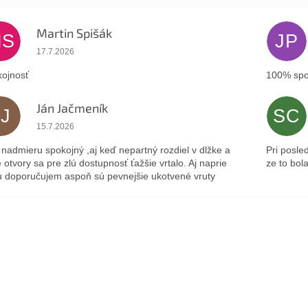
Martin Spišák
MS
JP
Hodnotenie obchodu je 5 z 5 hviezdičiek.
17.7.2026
ojnosť
100% spo
Ján Jačmeník
JJ
SC
Hodnotenie obchodu je 5 z 5 hviezdičiek.
15.7.2026
nadmieru spokojný ,aj keď nepartný rozdiel v dlžke a
Pri posle
 otvory sa pre zlú dostupnosť ťažšie vrtalo. Aj naprie
ze to bol
 doporučujem aspoň sú pevnejšie ukotvené vruty