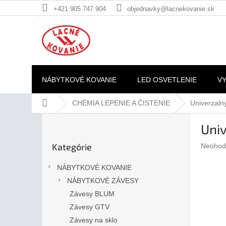
Prejsť
+421 905 747 904
objednavky@lacnekovanie.sk
na
obsah
NÁBYTKOVÉ KOVANIE
LED OSVETLENIE
V
Domov
CHÉMIA LEPENIE A ČISTENIE
Univerzalny
B
Univ
o
Preskočiť
č
Kategórie
Prieme
Neohod
kategórie
n
hodnote
ý
produkt
NÁBYTKOVÉ KOVANIE
p
je
NÁBYTKOVÉ ZÁVESY
a
0,0
z
Závesy BLUM
n
5
e
Závesy GTV
hviezdič
l
Závesy na sklo