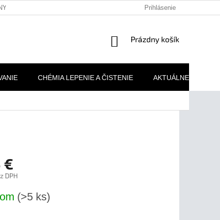
NY OSOBNÝCH ÚDAJOV
REKLAMAČNÉ PODMIENKY
Prihlásenie
MOJA 
NÁKUPNÝ
Prázdny košík
KOŠÍK
VANIE
CHÉMIA LEPENIE A ČISTENIE
AKTUÁLNE AKCIE
 €
ez DPH
ová
dom
(>5 ks)