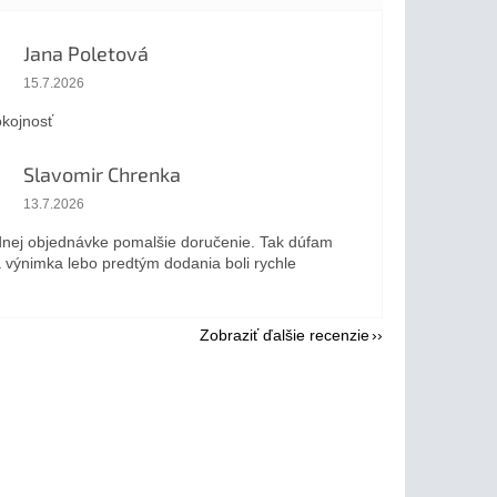
Jana Poletová
Hodnotenie obchodu je 5 z 5 hviezdičiek.
15.7.2026
kojnosť
Slavomir Chrenka
Hodnotenie obchodu je 5 z 5 hviezdičiek.
13.7.2026
dnej objednávke pomalšie doručenie. Tak dúfam
a výnimka lebo predtým dodania boli rychle
Zobraziť ďalšie recenzie