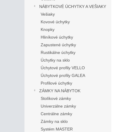
NÁBYTKOVÉ ÚCHYTKY A VEŠIAKY
Vešiaky
Kovové úchytky
Knopky
Hliníkové úchytky
Zapustené úchytky
Rustikálne úchytky
Úchytky na sklo
Úchytové profily VELLO
Úchytové profily GALEA
Profilové úchytky
ZÁMKY NA NÁBYTOK
Stolíkové zámky
Univerzálne zámky
Centrálne zámky
Zámky na sklo
Systém MASTER