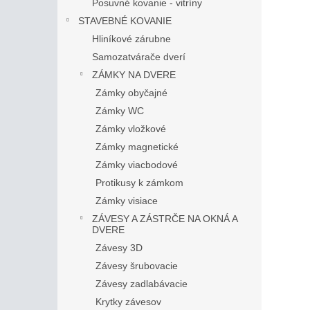
Posuvné kovanie - vitríny
STAVEBNÉ KOVANIE
Hliníkové zárubne
Samozatvárače dverí
ZÁMKY NA DVERE
Zámky obyčajné
Zámky WC
Zámky vložkové
Zámky magnetické
Zámky viacbodové
Protikusy k zámkom
Zámky visiace
ZÁVESY A ZÁSTRČE NA OKNÁ A
DVERE
Závesy 3D
Závesy šrubovacie
Závesy zadlabávacie
Krytky závesov