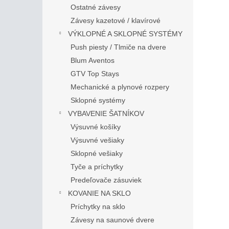
Ostatné závesy
Závesy kazetové / klavírové
VÝKLOPNÉ A SKLOPNÉ SYSTÉMY
Push piesty / Tlmiče na dvere
Blum Aventos
GTV Top Stays
Mechanické a plynové rozpery
Sklopné systémy
VYBAVENIE ŠATNÍKOV
Výsuvné košíky
Výsuvné vešiaky
Sklopné vešiaky
Tyče a príchytky
Predeľovače zásuviek
KOVANIE NA SKLO
Príchytky na sklo
Závesy na saunové dvere