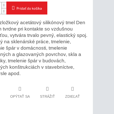
Pridať do košíka
ložkový acetátový silikónový tmel Den
 tvrdne pri kontakte so vzdušnou
ťou, vytvára trvalo pevný, elastický spoj.
 na sklenárské práce, tmelenie,
ie špár v domácnosti, tmelenie
ných a glazovaných povrchov, skla a
ky, tmelenie špár v budovách,
ých konštrukciách v stavebníctve,
sle apod.
OPÝTAŤ SA
STRÁŽIŤ
ZDIEĽAŤ