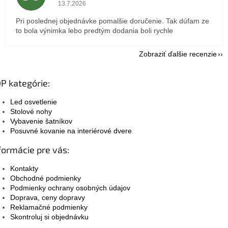
Hodnotenie obchodu je 5 z 5 hviezdičiek.
13.7.2026
Pri poslednej objednávke pomalšie doručenie. Tak dúfam ze
to bola výnimka lebo predtým dodania boli rychle
Zobraziť ďalšie recenzie
P kategórie:
Led osvetlenie
Stolové nohy
Vybavenie šatníkov
Posuvné kovanie na interiérové dvere
formácie pre vás:
Kontakty
Obchodné podmienky
Podmienky ochrany osobných údajov
Doprava, ceny dopravy
Reklamačné podmienky
Skontroluj si objednávku