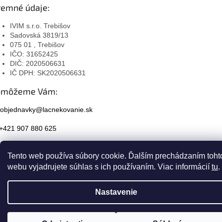
remné údaje:
IVIM s.r.o. Trebišov
Sadovská 3819/13
075 01 , Trebišov
IČO: 31652425
DIČ: 2020506631
IČ DPH: SK2020506631
omôžeme Vám:
objednavky@lacnekovanie.sk
+421 907 880 625
Facebook
Tento web používa súbory cookie. Ďalším prechádzaním toht
Instagram
webu vyjadrujete súhlas s ich používaním. Viac informácií
tu
.
Nastavenie