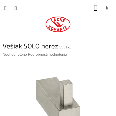
Prejsť
NÁKUP
na
obsah
KOŠÍK
Vešiak SOLO nerez
3931-1
Priemerné
Neohodnotené
Podrobnosti hodnotenia
hodnotenie
produktu
je
0,0
z
5
hviezdičiek.