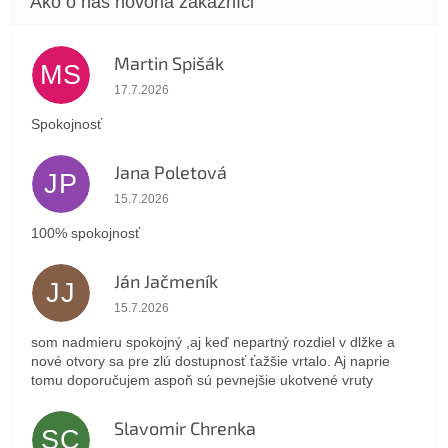
Martin Spišák
MS
Hodnotenie obchodu je 5 z 5 hviezdičiek.
17.7.2026
Spokojnosť
Jana Poletová
JP
Hodnotenie obchodu je 5 z 5 hviezdičiek.
15.7.2026
100% spokojnosť
Ján Jačmeník
JJ
Hodnotenie obchodu je 5 z 5 hviezdičiek.
15.7.2026
som nadmieru spokojný ,aj keď nepartný rozdiel v dlžke a
nové otvory sa pre zlú dostupnosť ťažšie vrtalo. Aj naprie
tomu doporučujem aspoň sú pevnejšie ukotvené vruty
Slavomir Chrenka
SC