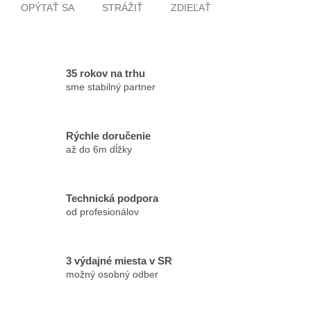
OPÝTAŤ SA
STRÁŽIŤ
ZDIEĽAŤ
35 rokov na trhu
sme stabilný partner
Rýchle doručenie
až do 6m dĺžky
Technická podpora
od profesionálov
3 výdajné miesta v SR
možný osobný odber