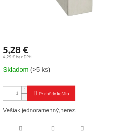
5,28 €
4,29 € bez DPH
Jednotková
Skladom
(>5 ks)
cena:
Pridať do košíka
Vešiak jednoramenný,nerez.