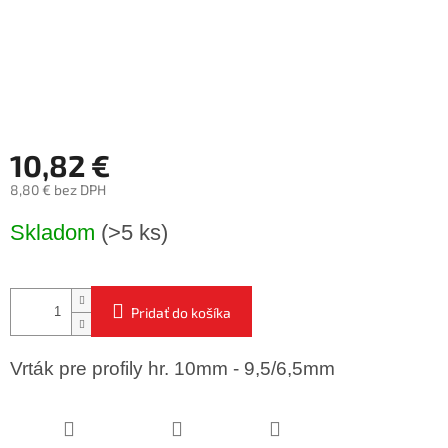
10,82 €
8,80 € bez DPH
Jednotková
Skladom
(>5 ks)
cena:
Pridať do košíka
Vrták pre profily hr. 10mm - 9,5/6,5mm