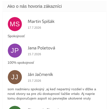
Martin Spišák
MS
Hodnotenie obchodu je 5 z 5 hviezdičiek.
17.7.2026
Spokojnosť
Jana Poletová
JP
Hodnotenie obchodu je 5 z 5 hviezdičiek.
15.7.2026
100% spokojnosť
Ján Jačmeník
JJ
Hodnotenie obchodu je 5 z 5 hviezdičiek.
15.7.2026
som nadmieru spokojný ,aj keď nepartný rozdiel v dlžke a
nové otvory sa pre zlú dostupnosť ťažšie vrtalo. Aj naprie
tomu doporučujem aspoň sú pevnejšie ukotvené vruty