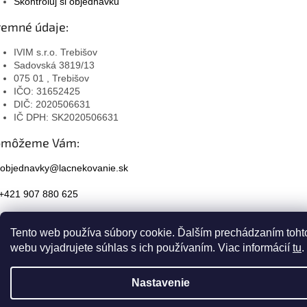
Skontroluj si objednávku
remné údaje:
IVIM s.r.o. Trebišov
Sadovská 3819/13
075 01 , Trebišov
IČO: 31652425
DIČ: 2020506631
IČ DPH: SK2020506631
omôžeme Vám:
objednavky@lacnekovanie.sk
+421 907 880 625
Facebook
Tento web používa súbory cookie. Ďalším prechádzaním toht
Instagram
webu vyjadrujete súhlas s ich používaním. Viac informácií
tu
.
Nastavenie