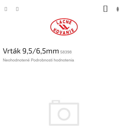
Prejsť
NÁKUP
na
obsah
KOŠÍK
Vrták 9,5/6,5mm
58398
Priemerné
Neohodnotené
Podrobnosti hodnotenia
hodnotenie
produktu
je
0,0
z
5
hviezdičiek.