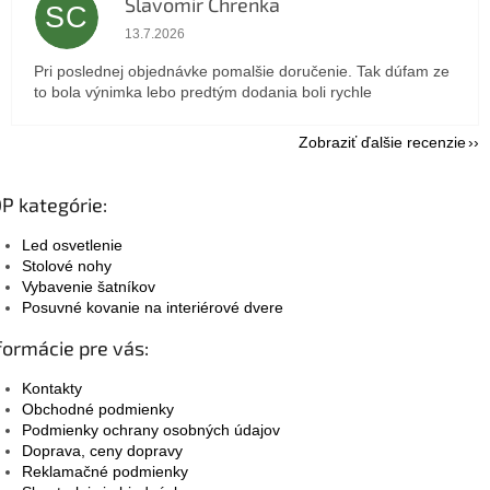
Slavomir Chrenka
SC
Hodnotenie obchodu je 5 z 5 hviezdičiek.
13.7.2026
Pri poslednej objednávke pomalšie doručenie. Tak dúfam ze
to bola výnimka lebo predtým dodania boli rychle
Zobraziť ďalšie recenzie
P kategórie:
Led osvetlenie
Stolové nohy
Vybavenie šatníkov
Posuvné kovanie na interiérové dvere
formácie pre vás:
Kontakty
Obchodné podmienky
Podmienky ochrany osobných údajov
Doprava, ceny dopravy
Reklamačné podmienky