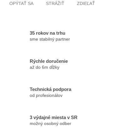
OPÝTAŤ SA
STRÁŽIŤ
ZDIEĽAŤ
35 rokov na trhu
sme stabilný partner
Rýchle doručenie
až do 6m dĺžky
Technická podpora
od profesionálov
3 výdajné miesta v SR
možný osobný odber