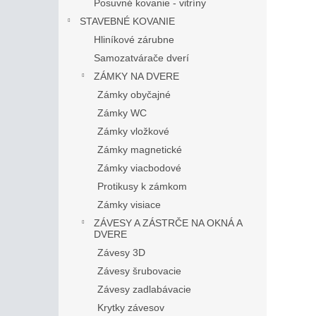
Posuvné kovanie - vitríny
STAVEBNÉ KOVANIE
Hliníkové zárubne
Samozatvárače dverí
ZÁMKY NA DVERE
Zámky obyčajné
Zámky WC
Zámky vložkové
Zámky magnetické
Zámky viacbodové
Protikusy k zámkom
Zámky visiace
ZÁVESY A ZÁSTRČE NA OKNÁ A
DVERE
Závesy 3D
Závesy šrubovacie
Závesy zadlabávacie
Krytky závesov