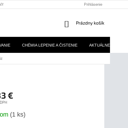
NY OSOBNÝCH ÚDAJOV
REKLAMAČNÉ PODMIENKY
Prihlásenie
MOJA 
NÁKUPNÝ
Prázdny košík
KOŠÍK
VANIE
CHÉMIA LEPENIE A ČISTENIE
AKTUÁLNE AKCIE
iz
83 €
 DPH
ová
dom
(1 ks)