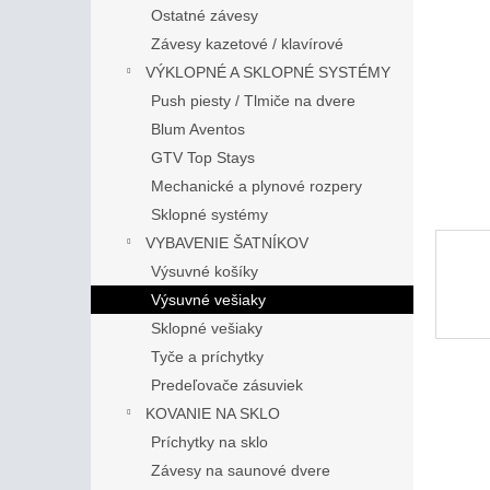
Ostatné závesy
Závesy kazetové / klavírové
VÝKLOPNÉ A SKLOPNÉ SYSTÉMY
Push piesty / Tlmiče na dvere
Blum Aventos
GTV Top Stays
Mechanické a plynové rozpery
Sklopné systémy
VYBAVENIE ŠATNÍKOV
Výsuvné košíky
Výsuvné vešiaky
Sklopné vešiaky
Tyče a príchytky
Predeľovače zásuviek
KOVANIE NA SKLO
Príchytky na sklo
Závesy na saunové dvere