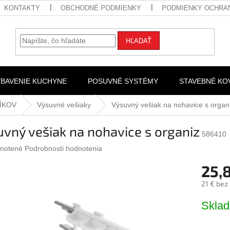
KONTAKTY
OBCHODNÉ PODMIENKY
PODMIENKY OCHRA
HĽADAŤ
YBAVENIE KUCHYNE
POSUVNÉ SYSTÉMY
STAVEBNÉ KO
ÍKOV
Výsuvné vešiaky
Výsuvný vešiak na nohavice s organ
vný vešiak na nohavice s organiz
586410
rné
notené
Podrobnosti hodnotenia
nie
25,
u
21 € bez
Jednotk
Skla
cena:
iek.