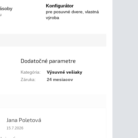
Konfigurátor
zásoby
pre posuvné dvere, vlastná
u
výroba
Dodatočné parametre
Kategória
:
Výsuvné vešiaky
Záruka
:
24 mesiacov
Jana Poletová
Hodnotenie obchodu je 5 z 5 hviezdičiek.
15.7.2026