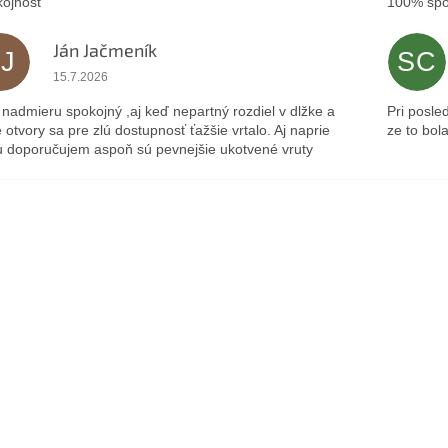
ojnosť
100% spo
Ján Jačmeník
JJ
SC
Hodnotenie obchodu je 5 z 5 hviezdičiek.
15.7.2026
nadmieru spokojný ,aj keď nepartný rozdiel v dlžke a
Pri posle
 otvory sa pre zlú dostupnosť ťažšie vrtalo. Aj naprie
ze to bol
 doporučujem aspoň sú pevnejšie ukotvené vruty