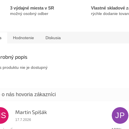
3 výdajné miesta v SR
Vlastné skladové 
možný osobný odber
rýchle dodanie tovar
s
Hodnotenie
Diskusia
robný popis
s produktu nie je dostupný
Martin Spišák
MS
JP
Hodnotenie obchodu je 5 z 5 hviezdičiek.
17.7.2026