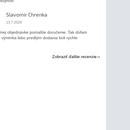
kojnosť
Slavomir Chrenka
Hodnotenie obchodu je 5 z 5 hviezdičiek.
13.7.2026
dnej objednávke pomalšie doručenie. Tak dúfam
a výnimka lebo predtým dodania boli rychle
Zobraziť ďalšie recenzie