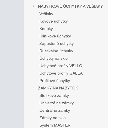
NÁBYTKOVÉ ÚCHYTKY A VEŠIAKY
Vešiaky
Kovové úchytky
Knopky
Hliníkové úchytky
Zapustené úchytky
Rustikálne úchytky
Úchytky na sklo
Úchytové profily VELLO
Úchytové profily GALEA
Profilové úchytky
ZÁMKY NA NÁBYTOK
Stolíkové zámky
Univerzálne zámky
Centrálne zámky
Zámky na sklo
Systém MASTER