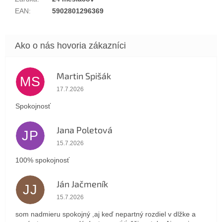
EAN
:
5902801296369
Martin Spišák
MS
Hodnotenie obchodu je 5 z 5 hviezdičiek.
17.7.2026
Spokojnosť
Jana Poletová
JP
Hodnotenie obchodu je 5 z 5 hviezdičiek.
15.7.2026
100% spokojnosť
Ján Jačmeník
JJ
Hodnotenie obchodu je 5 z 5 hviezdičiek.
15.7.2026
som nadmieru spokojný ,aj keď nepartný rozdiel v dlžke a