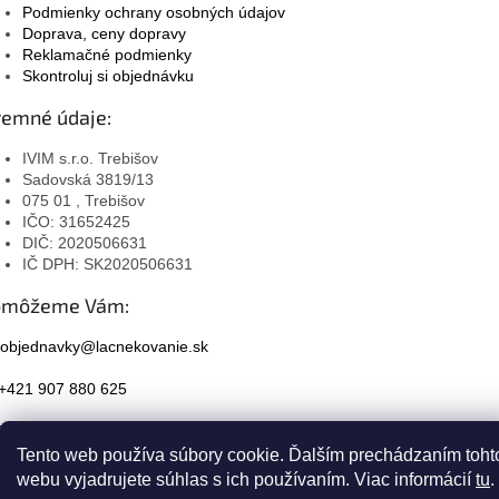
Podmienky ochrany osobných údajov
Doprava, ceny dopravy
Reklamačné podmienky
Skontroluj si objednávku
remné údaje:
IVIM s.r.o. Trebišov
Sadovská 3819/13
075 01 , Trebišov
IČO: 31652425
DIČ: 2020506631
IČ DPH: SK2020506631
omôžeme Vám:
objednavky@lacnekovanie.sk
+421 907 880 625
Facebook
Tento web používa súbory cookie. Ďalším prechádzaním toht
Instagram
webu vyjadrujete súhlas s ich používaním. Viac informácií
tu
.