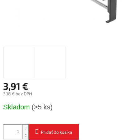
3,91 €
3,18 € bez DPH
Jednotková
Skladom
(>5 ks)
cena:
Pridať do košíka