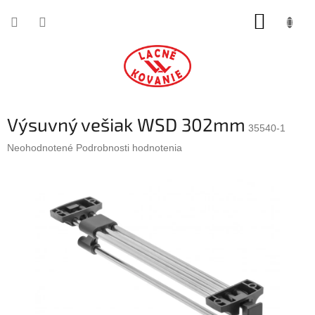
Prejsť
NÁKUP
na
obsah
KOŠÍK
Výsuvný vešiak WSD 302mm
35540-1
Priemerné
Neohodnotené
Podrobnosti hodnotenia
hodnotenie
produktu
je
0,0
z
5
hviezdičiek.