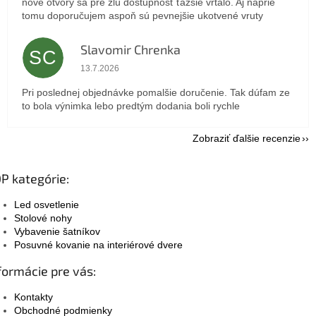
nové otvory sa pre zlú dostupnosť ťažšie vrtalo. Aj naprie
tomu doporučujem aspoň sú pevnejšie ukotvené vruty
Slavomir Chrenka
SC
Hodnotenie obchodu je 5 z 5 hviezdičiek.
13.7.2026
Pri poslednej objednávke pomalšie doručenie. Tak dúfam ze
to bola výnimka lebo predtým dodania boli rychle
Zobraziť ďalšie recenzie
P kategórie:
Led osvetlenie
Stolové nohy
Vybavenie šatníkov
Posuvné kovanie na interiérové dvere
formácie pre vás:
Kontakty
Obchodné podmienky