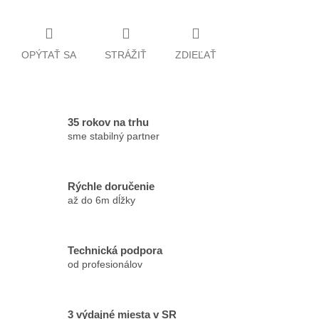
OPÝTAŤ SA
STRÁŽIŤ
ZDIEĽAŤ
35 rokov na trhu
sme stabilný partner
Rýchle doručenie
až do 6m dĺžky
Technická podpora
od profesionálov
3 výdajné miesta v SR