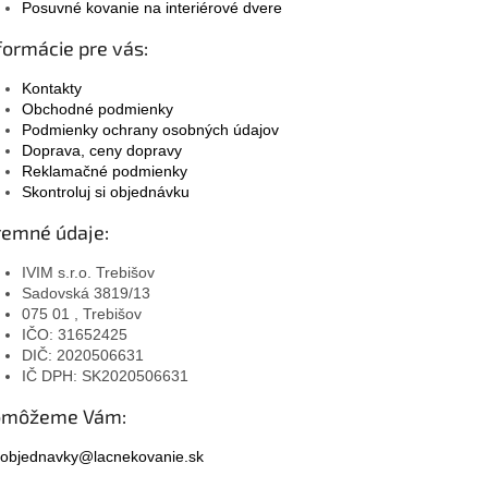
Posuvné kovanie na interiérové dvere
formácie pre vás:
Kontakty
Obchodné podmienky
Podmienky ochrany osobných údajov
Doprava, ceny dopravy
Reklamačné podmienky
Skontroluj si objednávku
remné údaje:
IVIM s.r.o. Trebišov
Sadovská 3819/13
075 01 , Trebišov
IČO: 31652425
DIČ: 2020506631
IČ DPH: SK2020506631
omôžeme Vám:
objednavky@lacnekovanie.sk