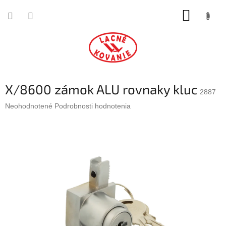
Prejsť
NÁKUP
na
obsah
KOŠÍK
X/8600 zámok ALU rovnaky kluc
2887
Priemerné
Neohodnotené
Podrobnosti hodnotenia
hodnotenie
produktu
je
0,0
z
5
hviezdičiek.