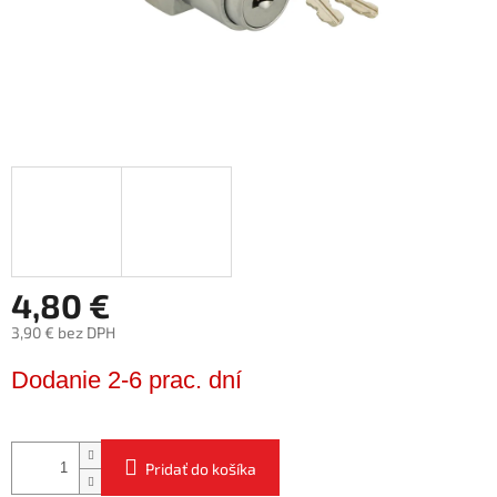
4,80 €
3,90 € bez DPH
Jednotková
Dodanie 2-6 prac. dní
cena:
Pridať do košíka