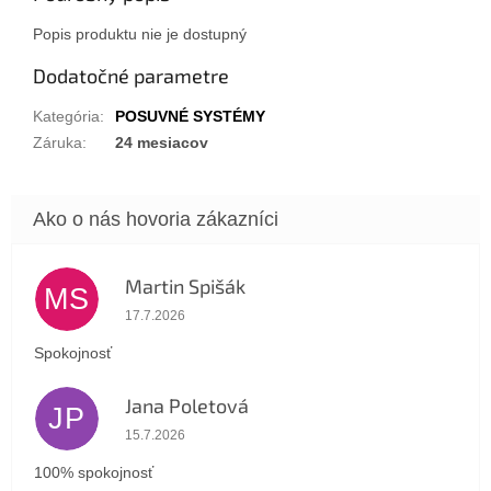
Popis produktu nie je dostupný
Dodatočné parametre
Kategória
:
POSUVNÉ SYSTÉMY
Záruka
:
24 mesiacov
Martin Spišák
MS
Hodnotenie obchodu je 5 z 5 hviezdičiek.
17.7.2026
Spokojnosť
Jana Poletová
JP
Hodnotenie obchodu je 5 z 5 hviezdičiek.
15.7.2026
100% spokojnosť