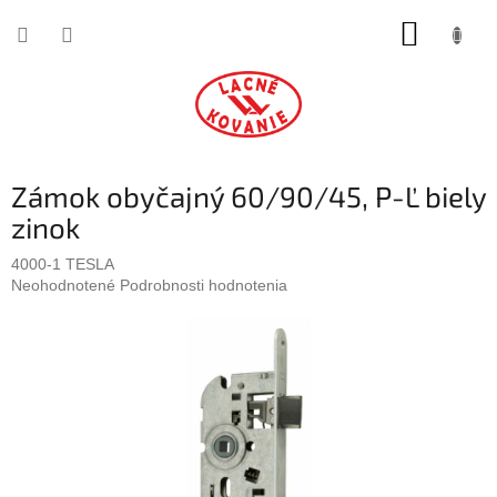
Prejsť
NÁKUP
na
obsah
KOŠÍK
Zámok obyčajný 60/90/45, P-Ľ biely
zinok
4000-1 TESLA
Priemerné
Neohodnotené
Podrobnosti hodnotenia
hodnotenie
produktu
je
0,0
z
5
hviezdičiek.