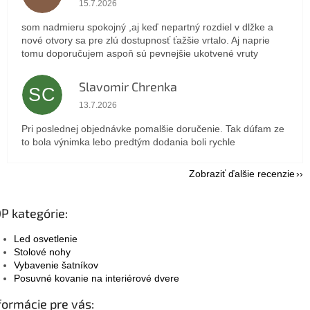
15.7.2026
som nadmieru spokojný ,aj keď nepartný rozdiel v dlžke a
nové otvory sa pre zlú dostupnosť ťažšie vrtalo. Aj naprie
tomu doporučujem aspoň sú pevnejšie ukotvené vruty
Slavomir Chrenka
SC
Hodnotenie obchodu je 5 z 5 hviezdičiek.
13.7.2026
Pri poslednej objednávke pomalšie doručenie. Tak dúfam ze
to bola výnimka lebo predtým dodania boli rychle
Zobraziť ďalšie recenzie
P kategórie:
Led osvetlenie
Stolové nohy
Vybavenie šatníkov
Posuvné kovanie na interiérové dvere
formácie pre vás: