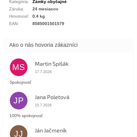
Kategória
:
Zámky obyčajné
Záruka
:
24 mesiacov
Hmotnosť
:
0.4 kg
EAN
:
8585001501579
Martin Spišák
MS
Hodnotenie obchodu je 5 z 5 hviezdičiek.
17.7.2026
Spokojnosť
Jana Poletová
JP
Hodnotenie obchodu je 5 z 5 hviezdičiek.
15.7.2026
100% spokojnosť
Ján Jačmeník
JJ
Hodnotenie obchodu je 5 z 5 hviezdičiek.