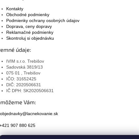
Kontakty
Obchodné podmienky
Podmienky ochrany osobných údajov
Doprava, ceny dopravy
Reklamačné podmienky
Skontroluj si objednávku
remné údaje:
IVIM s.r.o. Trebišov
Sadovská 3819/13
075 01 , Trebišov
IČO: 31652425
DIČ: 2020506631
IČ DPH: SK2020506631
omôžeme Vám:
objednavky@lacnekovanie.sk
+421 907 880 625
Facebook