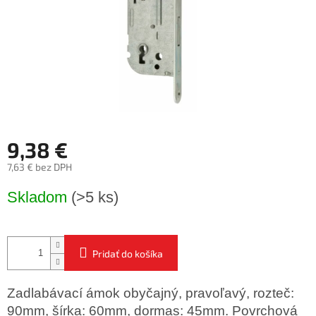
9,38 €
7,63 € bez DPH
Jednotková
Skladom
(>5 ks)
cena:
Pridať do košíka
Zadlabávací ámok obyčajný, pravoľavý, rozteč:
90mm, šírka: 60mm, dormas: 45mm. Povrchová