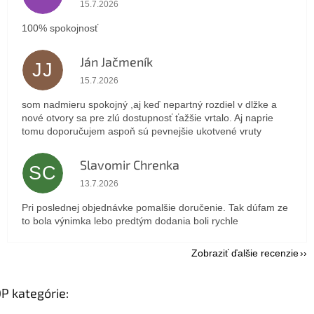
Hodnotenie obchodu je 5 z 5 hviezdičiek.
15.7.2026
100% spokojnosť
Ján Jačmeník
JJ
Hodnotenie obchodu je 5 z 5 hviezdičiek.
15.7.2026
som nadmieru spokojný ,aj keď nepartný rozdiel v dlžke a
nové otvory sa pre zlú dostupnosť ťažšie vrtalo. Aj naprie
tomu doporučujem aspoň sú pevnejšie ukotvené vruty
Slavomir Chrenka
SC
Hodnotenie obchodu je 5 z 5 hviezdičiek.
13.7.2026
Pri poslednej objednávke pomalšie doručenie. Tak dúfam ze
to bola výnimka lebo predtým dodania boli rychle
Zobraziť ďalšie recenzie
P kategórie: