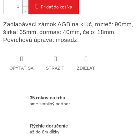
Pridať do košíka
Zadlabávací zámok AGB na kľúč, rozteč: 90mm,
šírka: 65mm, dormas: 40mm, čelo: 18mm.
Povrchová úprava: mosadz.
OPÝTAŤ SA
STRÁŽIŤ
ZDIEĽAŤ
35 rokov na trhu
sme stabilný partner
Rýchle doručenie
až do 6m dĺžky