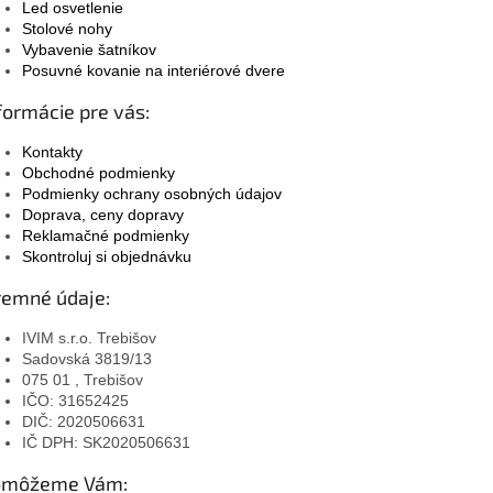
Led osvetlenie
Stolové nohy
Vybavenie šatníkov
Posuvné kovanie na interiérové dvere
formácie pre vás:
Kontakty
Obchodné podmienky
Podmienky ochrany osobných údajov
Doprava, ceny dopravy
Reklamačné podmienky
Skontroluj si objednávku
remné údaje:
IVIM s.r.o. Trebišov
Sadovská 3819/13
075 01 , Trebišov
IČO: 31652425
DIČ: 2020506631
IČ DPH: SK2020506631
omôžeme Vám: