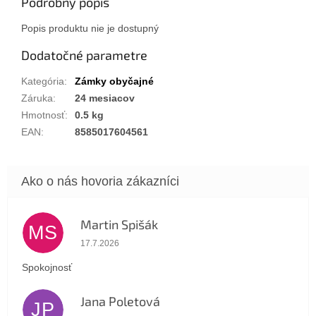
Podrobný popis
Popis produktu nie je dostupný
Dodatočné parametre
Kategória
:
Zámky obyčajné
Záruka
:
24 mesiacov
Hmotnosť
:
0.5 kg
EAN
:
8585017604561
Martin Spišák
MS
Hodnotenie obchodu je 5 z 5 hviezdičiek.
17.7.2026
Spokojnosť
Jana Poletová
JP