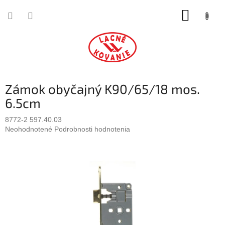
Prejsť
NÁKUP
na
obsah
KOŠÍK
Zámok obyčajný K90/65/18 mos.
6.5cm
8772-2 597.40.03
Priemerné
Neohodnotené
Podrobnosti hodnotenia
hodnotenie
produktu
je
0,0
z
5
hviezdičiek.