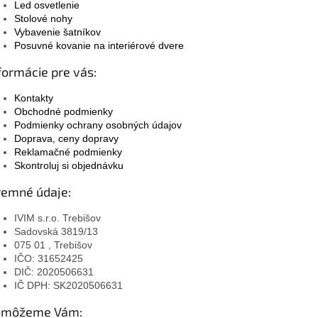
Led osvetlenie
Stolové nohy
Vybavenie šatníkov
Posuvné kovanie na interiérové dvere
formácie pre vás:
Kontakty
Obchodné podmienky
Podmienky ochrany osobných údajov
Doprava, ceny dopravy
Reklamačné podmienky
Skontroluj si objednávku
remné údaje:
IVIM s.r.o. Trebišov
Sadovská 3819/13
075 01 , Trebišov
IČO: 31652425
DIČ: 2020506631
IČ DPH: SK2020506631
omôžeme Vám: