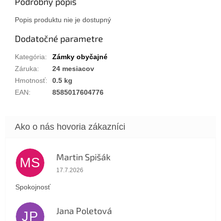
Podrobný popis
Popis produktu nie je dostupný
Dodatočné parametre
Kategória
:
Zámky obyčajné
Záruka
:
24 mesiacov
Hmotnosť
:
0.5 kg
EAN
:
8585017604776
Martin Spišák
MS
Hodnotenie obchodu je 5 z 5 hviezdičiek.
17.7.2026
Spokojnosť
Jana Poletová
JP