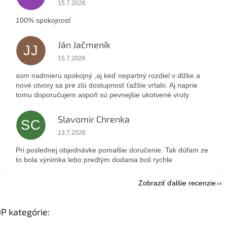
Hodnotenie obchodu je 5 z 5 hviezdičiek.
15.7.2026
100% spokojnosť
Ján Jačmeník
JJ
Hodnotenie obchodu je 5 z 5 hviezdičiek.
15.7.2026
som nadmieru spokojný ,aj keď nepartný rozdiel v dlžke a
nové otvory sa pre zlú dostupnosť ťažšie vrtalo. Aj naprie
tomu doporučujem aspoň sú pevnejšie ukotvené vruty
Slavomir Chrenka
SC
Hodnotenie obchodu je 5 z 5 hviezdičiek.
13.7.2026
Pri poslednej objednávke pomalšie doručenie. Tak dúfam ze
to bola výnimka lebo predtým dodania boli rychle
Zobraziť ďalšie recenzie
P kategórie: