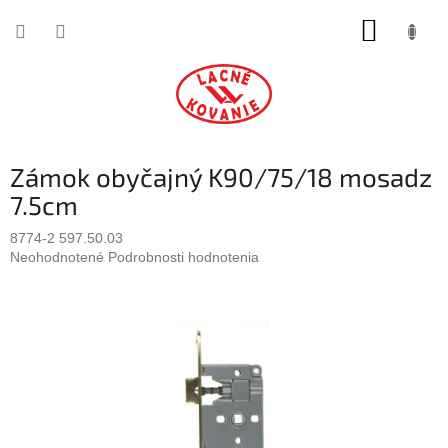
Prejsť
NÁKUP
na
obsah
KOŠÍK
Zámok obyčajný K90/75/18 mosadz
7.5cm
8774-2 597.50.03
Priemerné
Neohodnotené
Podrobnosti hodnotenia
hodnotenie
produktu
je
0,0
z
5
hviezdičiek.