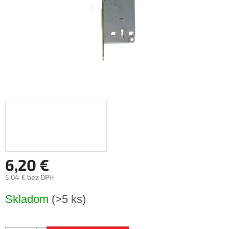
6,20 €
5,04 € bez DPH
Jednotková
Skladom
(>5 ks)
cena: