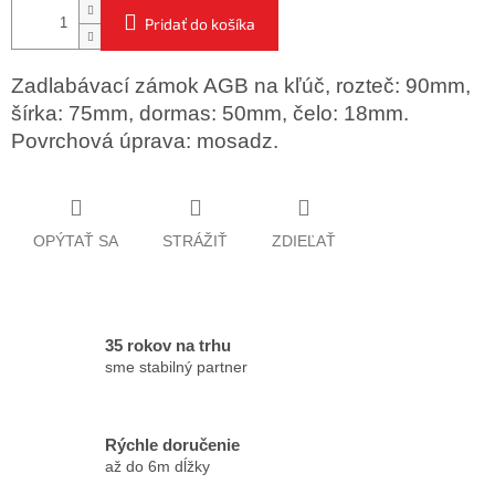
Pridať do košíka
Zadlabávací zámok AGB na kľúč, rozteč: 90mm,
šírka: 75mm, dormas: 50mm, čelo: 18mm.
Povrchová úprava: mosadz.
OPÝTAŤ SA
STRÁŽIŤ
ZDIEĽAŤ
35 rokov na trhu
sme stabilný partner
Rýchle doručenie
až do 6m dĺžky