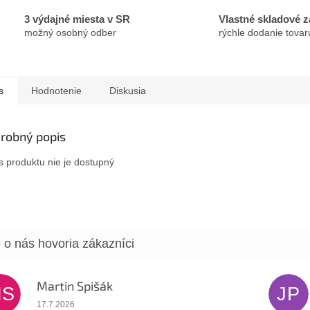
3 výdajné miesta v SR
Vlastné skladové 
možný osobný odber
rýchle dodanie tovar
s
Hodnotenie
Diskusia
robný popis
s produktu nie je dostupný
Martin Spišák
MS
JP
Hodnotenie obchodu je 5 z 5 hviezdičiek.
17.7.2026