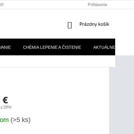
NY OSOBNÝCH ÚDAJOV
REKLAMAČNÉ PODMIENKY
Prihlásenie
MOJA 
NÁKUPNÝ
Prázdny košík
KOŠÍK
VANIE
CHÉMIA LEPENIE A ČISTENIE
AKTUÁLNE AKCIE
 €
ez DPH
ová
dom
(>5 ks)