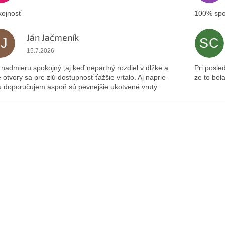
ojnosť
100% spo
Ján Jačmeník
JJ
SC
Hodnotenie obchodu je 5 z 5 hviezdičiek.
15.7.2026
nadmieru spokojný ,aj keď nepartný rozdiel v dlžke a
Pri posle
 otvory sa pre zlú dostupnosť ťažšie vrtalo. Aj naprie
ze to bol
 doporučujem aspoň sú pevnejšie ukotvené vruty