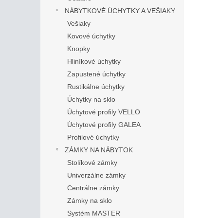
NÁBYTKOVÉ ÚCHYTKY A VEŠIAKY
Vešiaky
Kovové úchytky
Knopky
Hliníkové úchytky
Zapustené úchytky
Rustikálne úchytky
Úchytky na sklo
Úchytové profily VELLO
Úchytové profily GALEA
Profilové úchytky
ZÁMKY NA NÁBYTOK
Stolíkové zámky
Univerzálne zámky
Centrálne zámky
Zámky na sklo
Systém MASTER