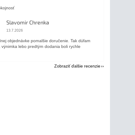
kojnosť
Slavomir Chrenka
Hodnotenie obchodu je 5 z 5 hviezdičiek.
13.7.2026
dnej objednávke pomalšie doručenie. Tak dúfam
a výnimka lebo predtým dodania boli rychle
Zobraziť ďalšie recenzie