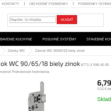
KONTAKTY
OBCHODNÉ PODMIENKY
PODMIENKY OCHRA
HĽADAŤ
YBAVENIE KUCHYNE
POSUVNÉ SYSTÉMY
STAVEBNÉ KO
Zámky WC
Zámok WC 90/65/18 biely zinok
ok WC 90/65/18 biely zinok
8771-3 598.40.05
rné
notené
Podrobnosti hodnotenia
nie
6,79
u
5,52 € b
Jednotk
Skla
cena:
iek.