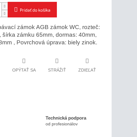
Pridať do košíka
bávací zámok AGB zámok WC, rozteč:
 šírka zámku 65mm, dormas: 40mm,
8mm , Povrchová úprava: biely zinok.
OPÝTAŤ SA
STRÁŽIŤ
ZDIEĽAŤ
Technická podpora
od profesionálov