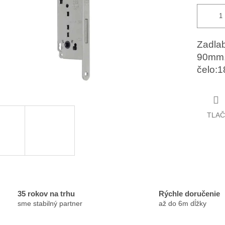
Zadla
90mm,
čelo:1
TLAČ
35 rokov na trhu
Rýchle doručenie
sme stabilný partner
až do 6m dĺžky