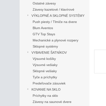
Ostatné závesy
Závesy kazetové / klavírové
VÝKLOPNÉ A SKLOPNÉ SYSTÉMY
Push piesty / Tlmiče na dvere
Blum Aventos
GTV Top Stays
Mechanické a plynové rozpery
Sklopné systémy
VYBAVENIE ŠATNÍKOV
Výsuvné košíky
Výsuvné vešiaky
Sklopné vešiaky
Tyče a príchytky
Predeľovače zásuviek
KOVANIE NA SKLO
Príchytky na sklo
Závesy na saunové dvere