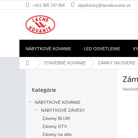
Prejsť
+421 905 747 904
objednavky@lacnekovanie.sk
na
obsah
NÁBYTKOVÉ KOVANIE
LED OSVETLENIE
V
Domov
STAVEBNÉ KOVANIE
ZÁMKY NA DVERE
B
Zám
o
Preskočiť
č
Kategórie
Prieme
Neohod
kategórie
n
hodnote
ý
produkt
NÁBYTKOVÉ KOVANIE
p
je
NÁBYTKOVÉ ZÁVESY
a
0,0
z
Závesy BLUM
n
5
e
Závesy GTV
hviezdič
l
Závesy na sklo