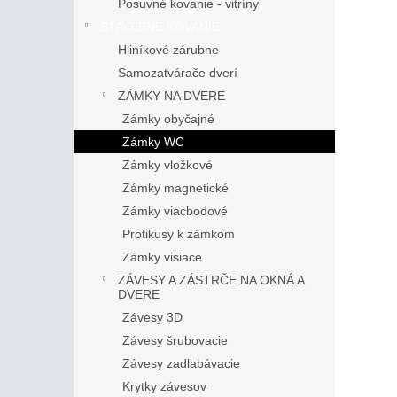
Posuvné kovanie - vitríny
STAVEBNÉ KOVANIE
Hliníkové zárubne
Samozatvárače dverí
ZÁMKY NA DVERE
Zámky obyčajné
Zámky WC
Zámky vložkové
Zámky magnetické
Zámky viacbodové
Protikusy k zámkom
Zámky visiace
ZÁVESY A ZÁSTRČE NA OKNÁ A
DVERE
Závesy 3D
Závesy šrubovacie
Závesy zadlabávacie
Krytky závesov