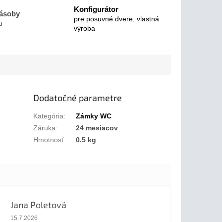
Konfigurátor
zásoby
pre posuvné dvere, vlastná
u
výroba
Dodatočné parametre
Kategória
:
Zámky WC
Záruka
:
24 mesiacov
Hmotnosť
:
0.5 kg
Jana Poletová
Hodnotenie obchodu je 5 z 5 hviezdičiek.
15.7.2026