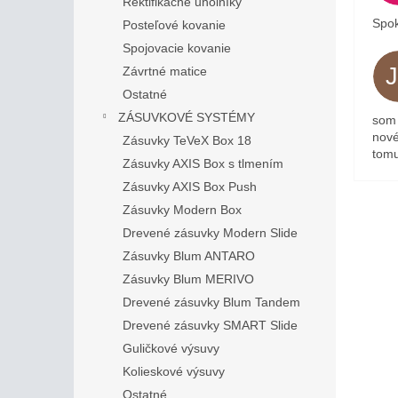
Rektifikačné uholníky
Spok
Posteľové kovanie
Spojovacie kovanie
Závrtné matice
Ostatné
ZÁSUVKOVÉ SYSTÉMY
som 
nové
Zásuvky TeVeX Box 18
tomu
Zásuvky AXIS Box s tlmením
Zásuvky AXIS Box Push
Zásuvky Modern Box
Drevené zásuvky Modern Slide
Zásuvky Blum ANTARO
Zásuvky Blum MERIVO
Drevené zásuvky Blum Tandem
Drevené zásuvky SMART Slide
Guličkové výsuvy
Kolieskové výsuvy
Ostatné