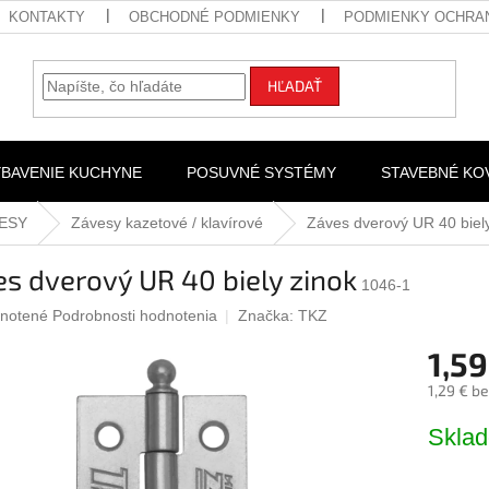
KONTAKTY
OBCHODNÉ PODMIENKY
PODMIENKY OCHRA
HĽADAŤ
YBAVENIE KUCHYNE
POSUVNÉ SYSTÉMY
STAVEBNÉ KO
ESY
Závesy kazetové / klavírové
Záves dverový UR 40 biely
s dverový UR 40 biely zinok
1046-1
rné
notené
Podrobnosti hodnotenia
Značka:
TKZ
nie
1,59
u
1,29 € b
Jednotk
Skla
cena:
iek.