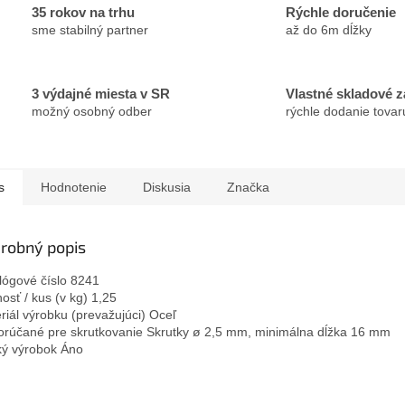
35 rokov na trhu
Rýchle doručenie
sme stabilný partner
až do 6m dĺžky
3 výdajné miesta v SR
Vlastné skladové 
možný osobný odber
rýchle dodanie tovar
s
Hodnotenie
Diskusia
Značka
robný popis
lógové číslo 8241
osť / kus (v kg) 1,25
riál výrobku (prevažujúci) Oceľ
rúčané pre skrutkovanie Skrutky ø 2,5 mm, minimálna dĺžka 16 mm
ý výrobok Áno