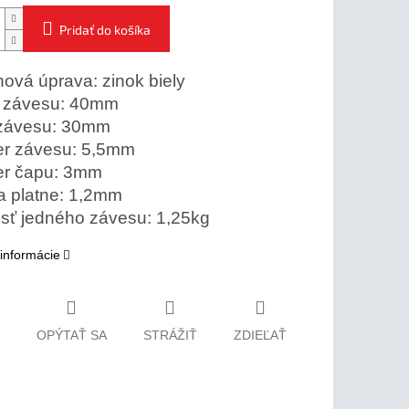
Pridať do košíka
ová úprava: zinok biely
 závesu: 40mm
 závesu: 30mm
er závesu: 5,5mm
er čapu: 3mm
a platne: 1,2mm
sť jedného závesu: 1,25kg
 informácie
OPÝTAŤ SA
STRÁŽIŤ
ZDIEĽAŤ