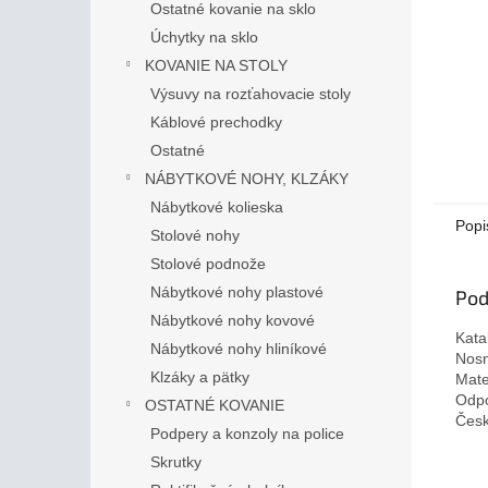
Ostatné kovanie na sklo
Úchytky na sklo
KOVANIE NA STOLY
Výsuvy na rozťahovacie stoly
Káblové prechodky
Ostatné
NÁBYTKOVÉ NOHY, KLZÁKY
Nábytkové kolieska
Popi
Stolové nohy
Stolové podnože
Nábytkové nohy plastové
Pod
Nábytkové nohy kovové
Kata
Nábytkové nohy hliníkové
Nosn
Klzáky a pätky
Mate
Odpo
OSTATNÉ KOVANIE
Česk
Podpery a konzoly na police
Skrutky