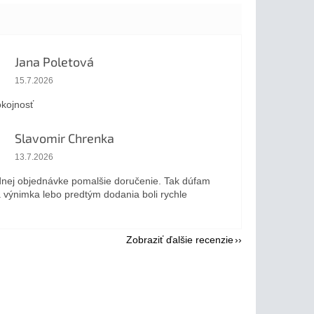
Jana Poletová
Hodnotenie obchodu je 5 z 5 hviezdičiek.
15.7.2026
kojnosť
Slavomir Chrenka
Hodnotenie obchodu je 5 z 5 hviezdičiek.
13.7.2026
dnej objednávke pomalšie doručenie. Tak dúfam
a výnimka lebo predtým dodania boli rychle
Zobraziť ďalšie recenzie