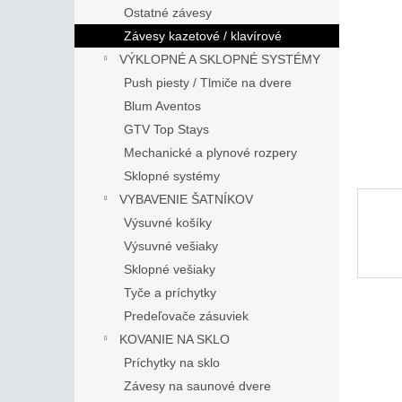
Ostatné závesy
Závesy kazetové / klavírové
VÝKLOPNÉ A SKLOPNÉ SYSTÉMY
Push piesty / Tlmiče na dvere
Blum Aventos
GTV Top Stays
Mechanické a plynové rozpery
Sklopné systémy
VYBAVENIE ŠATNÍKOV
Výsuvné košíky
Výsuvné vešiaky
Sklopné vešiaky
Tyče a príchytky
Predeľovače zásuviek
KOVANIE NA SKLO
Príchytky na sklo
Závesy na saunové dvere