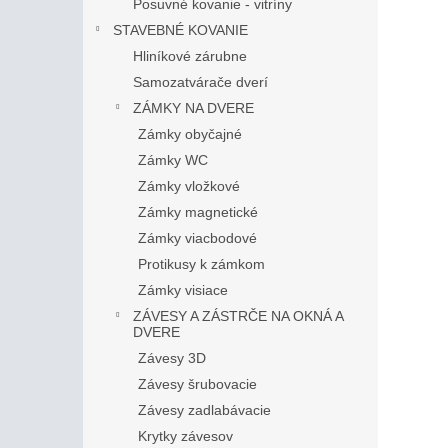
Posuvné kovanie - vitríny
STAVEBNÉ KOVANIE
Hliníkové zárubne
Samozatvárače dverí
ZÁMKY NA DVERE
Zámky obyčajné
Zámky WC
Zámky vložkové
Zámky magnetické
Zámky viacbodové
Protikusy k zámkom
Zámky visiace
ZÁVESY A ZÁSTRČE NA OKNÁ A
DVERE
Závesy 3D
Závesy šrubovacie
Závesy zadlabávacie
Krytky závesov