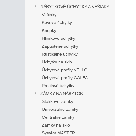
NÁBYTKOVÉ ÚCHYTKY A VEŠIAKY
Vešiaky
Kovové úchytky
Knopky
Hliníkové úchytky
Zapustené úchytky
Rustikálne úchytky
Úchytky na sklo
Úchytové profily VELLO
Úchytové profily GALEA
Profilové úchytky
ZÁMKY NA NÁBYTOK
Stolíkové zámky
Univerzálne zámky
Centrálne zámky
Zámky na sklo
Systém MASTER