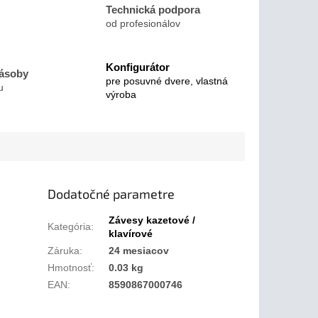
Technická podpora
od profesionálov
Konfigurátor
zásoby
pre posuvné dvere, vlastná
u
výroba
Dodatočné parametre
Závesy kazetové /
Kategória
:
klavírové
Záruka
:
24 mesiacov
Hmotnosť
:
0.03 kg
EAN
:
8590867000746