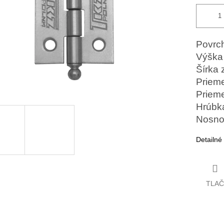
Povrch
Výška
Šírka
Priem
Priem
Hrúbk
Nosno
Detailné
TLAČ