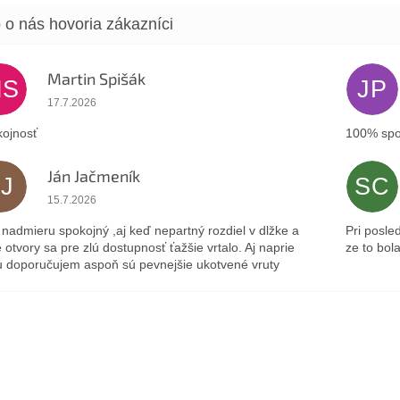
Martin Spišák
MS
JP
Hodnotenie obchodu je 5 z 5 hviezdičiek.
17.7.2026
ojnosť
100% spo
Ján Jačmeník
JJ
SC
Hodnotenie obchodu je 5 z 5 hviezdičiek.
15.7.2026
nadmieru spokojný ,aj keď nepartný rozdiel v dlžke a
Pri posle
 otvory sa pre zlú dostupnosť ťažšie vrtalo. Aj naprie
ze to bol
 doporučujem aspoň sú pevnejšie ukotvené vruty