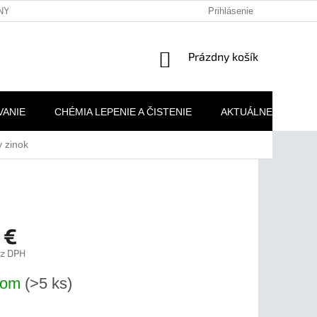
NY OSOBNÝCH ÚDAJOV
REKLAMAČNÉ PODMIENKY
Prihlásenie
MOJA 
NÁKUPNÝ
Prázdny košík
KOŠÍK
VANIE
CHÉMIA LEPENIE A ČISTENIE
AKTUÁLNE AKCIE
 zinok
 €
ez DPH
ová
dom
(>5 ks)