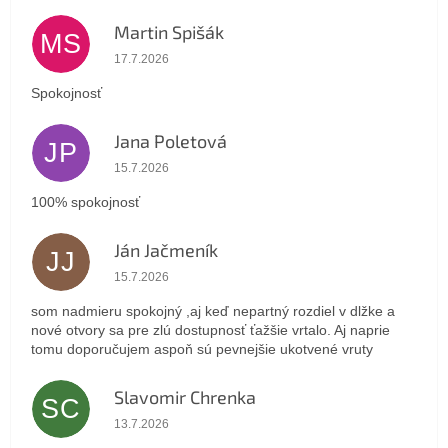
Martin Spišák
MS
Hodnotenie obchodu je 5 z 5 hviezdičiek.
17.7.2026
Spokojnosť
Jana Poletová
JP
Hodnotenie obchodu je 5 z 5 hviezdičiek.
15.7.2026
100% spokojnosť
Ján Jačmeník
JJ
Hodnotenie obchodu je 5 z 5 hviezdičiek.
15.7.2026
som nadmieru spokojný ,aj keď nepartný rozdiel v dlžke a
nové otvory sa pre zlú dostupnosť ťažšie vrtalo. Aj naprie
tomu doporučujem aspoň sú pevnejšie ukotvené vruty
Slavomir Chrenka
SC
Hodnotenie obchodu je 5 z 5 hviezdičiek.
13.7.2026