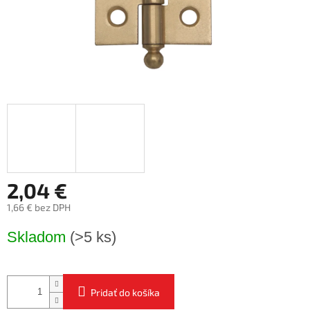
2,04 €
1,66 € bez DPH
Jednotková
Skladom
(>5 ks)
cena:
Pridať do košíka