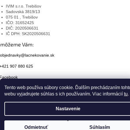
IVIM s.r.o. Trebišov
Sadovská 3819/13
075 01 , Trebišov
IČO: 31652425
DIČ: 2020506631
IČ DPH: SK2020506631
omôžeme Vám:
objednavky@lacnekovanie.sk
+421 907 880 625
Facebook
Tento web používa súbory cookie. Ďalším prechádzaním toht
Instagram
webu vyjadrujete súhlas s ich používaním. Viac informácií
tu
.
Nastavenie
Odmietnuť
Súhlasím