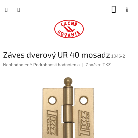
Prejsť
NÁKUP
na
obsah
KOŠÍK
Záves dverový UR 40 mosadz
1046-2
Priemerné
Neohodnotené
Podrobnosti hodnotenia
Značka:
TKZ
hodnotenie
produktu
je
0,0
z
5
hviezdičiek.