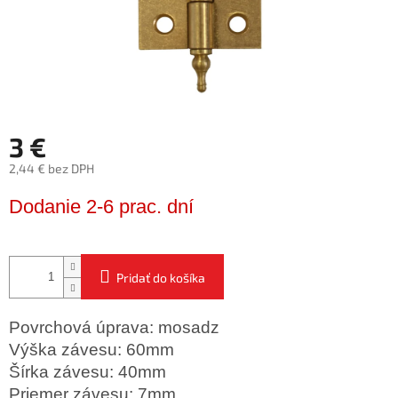
3 €
2,44 € bez DPH
Jednotková
Dodanie 2-6 prac. dní
cena:
Pridať do košíka
Povrchová úprava: mosadz
Výška závesu: 60mm
Šírka závesu: 40mm
Priemer závesu: 7mm