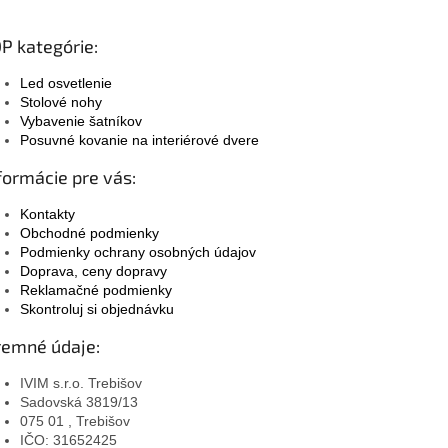
P kategórie:
Led osvetlenie
Stolové nohy
Vybavenie šatníkov
Posuvné kovanie na interiérové dvere
formácie pre vás:
Kontakty
Obchodné podmienky
Podmienky ochrany osobných údajov
Doprava, ceny dopravy
Reklamačné podmienky
Skontroluj si objednávku
remné údaje:
IVIM s.r.o. Trebišov
Sadovská 3819/13
075 01 , Trebišov
IČO: 31652425