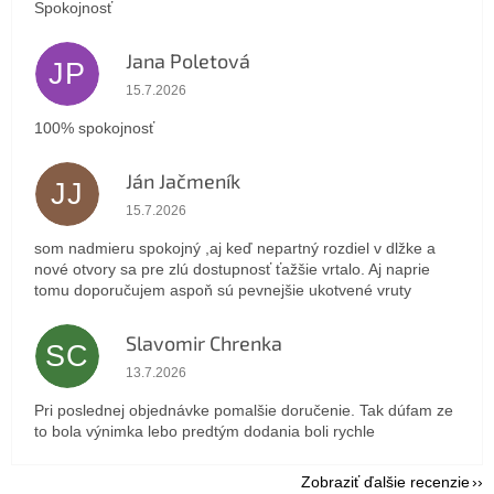
Spokojnosť
Jana Poletová
JP
Hodnotenie obchodu je 5 z 5 hviezdičiek.
15.7.2026
100% spokojnosť
Ján Jačmeník
JJ
Hodnotenie obchodu je 5 z 5 hviezdičiek.
15.7.2026
som nadmieru spokojný ,aj keď nepartný rozdiel v dlžke a
nové otvory sa pre zlú dostupnosť ťažšie vrtalo. Aj naprie
tomu doporučujem aspoň sú pevnejšie ukotvené vruty
Slavomir Chrenka
SC
Hodnotenie obchodu je 5 z 5 hviezdičiek.
13.7.2026
Pri poslednej objednávke pomalšie doručenie. Tak dúfam ze
to bola výnimka lebo predtým dodania boli rychle
Zobraziť ďalšie recenzie