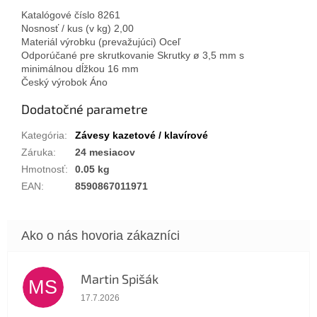
Katalógové číslo 8261
Nosnosť / kus (v kg) 2,00
Materiál výrobku (prevažujúci) Oceľ
Odporúčané pre skrutkovanie Skrutky ø 3,5 mm s
minimálnou dĺžkou 16 mm
Český výrobok Áno
Dodatočné parametre
Kategória
:
Závesy kazetové / klavírové
Záruka
:
24 mesiacov
Hmotnosť
:
0.05 kg
EAN
:
8590867011971
Martin Spišák
MS
Hodnotenie obchodu je 5 z 5 hviezdičiek.
17.7.2026