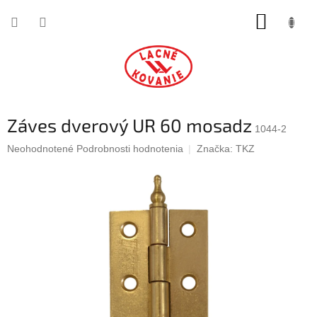
Prejsť
NÁKUP
na
obsah
KOŠÍK
Záves dverový UR 60 mosadz
1044-2
Priemerné
Neohodnotené
Podrobnosti hodnotenia
Značka:
TKZ
hodnotenie
produktu
je
0,0
z
5
hviezdičiek.