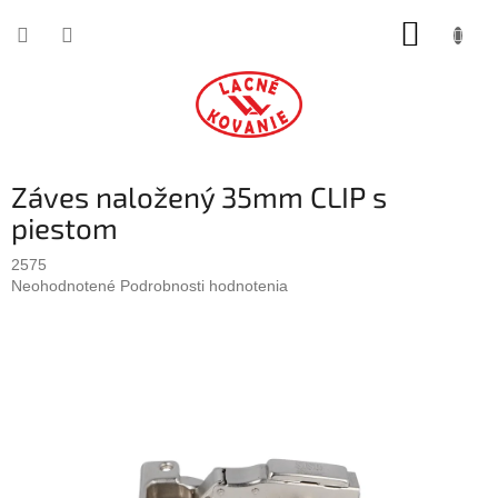
Prejsť
NÁKUP
na
obsah
KOŠÍK
Záves naložený 35mm CLIP s
piestom
2575
Priemerné
Neohodnotené
Podrobnosti hodnotenia
hodnotenie
produktu
je
0,0
z
5
hviezdičiek.