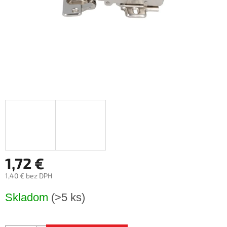
1,72 €
1,40 € bez DPH
Jednotková
Skladom
(>5 ks)
cena: