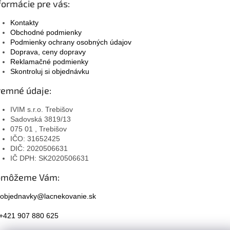
formácie pre vás:
Kontakty
Obchodné podmienky
Podmienky ochrany osobných údajov
Doprava, ceny dopravy
Reklamačné podmienky
Skontroluj si objednávku
remné údaje:
IVIM s.r.o. Trebišov
Sadovská 3819/13
075 01 , Trebišov
IČO: 31652425
DIČ: 2020506631
IČ DPH: SK2020506631
omôžeme Vám:
objednavky@lacnekovanie.sk
+421 907 880 625