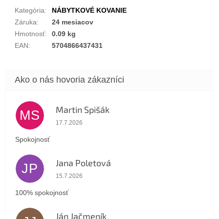
Kategória
:
NÁBYTKOVÉ KOVANIE
Záruka
:
24 mesiacov
Hmotnosť
:
0.09 kg
EAN
:
5704866437431
Martin Spišák
MS
Hodnotenie obchodu je 5 z 5 hviezdičiek.
17.7.2026
Spokojnosť
Jana Poletová
JP
Hodnotenie obchodu je 5 z 5 hviezdičiek.
15.7.2026
100% spokojnosť
Ján Jačmeník