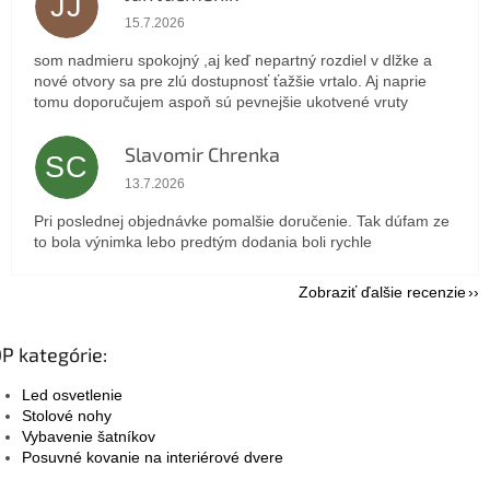
JJ
Hodnotenie obchodu je 5 z 5 hviezdičiek.
15.7.2026
som nadmieru spokojný ,aj keď nepartný rozdiel v dlžke a
nové otvory sa pre zlú dostupnosť ťažšie vrtalo. Aj naprie
tomu doporučujem aspoň sú pevnejšie ukotvené vruty
Slavomir Chrenka
SC
Hodnotenie obchodu je 5 z 5 hviezdičiek.
13.7.2026
Pri poslednej objednávke pomalšie doručenie. Tak dúfam ze
to bola výnimka lebo predtým dodania boli rychle
Zobraziť ďalšie recenzie
P kategórie:
Led osvetlenie
Stolové nohy
Vybavenie šatníkov
Posuvné kovanie na interiérové dvere