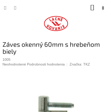
Prejsť
NÁKUP
na
obsah
KOŠÍK
Záves okenný 60mm s hrebeňom
biely
1005
Priemerné
Neohodnotené
Podrobnosti hodnotenia
Značka:
TKZ
hodnotenie
produktu
je
0,0
z
5
hviezdičiek.