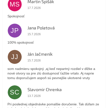
Martin Spišák
MS
Hodnotenie obchodu je 5 z 5 hviezdičiek.
17.7.2026
Spokojnosť
Jana Poletová
JP
Hodnotenie obchodu je 5 z 5 hviezdičiek.
15.7.2026
100% spokojnosť
Ján Jačmeník
JJ
Hodnotenie obchodu je 5 z 5 hviezdičiek.
15.7.2026
som nadmieru spokojný ,aj keď nepartný rozdiel v dlžke a
nové otvory sa pre zlú dostupnosť ťažšie vrtalo. Aj naprie
tomu doporučujem aspoň sú pevnejšie ukotvené vruty
Slavomir Chrenka
SC
Hodnotenie obchodu je 5 z 5 hviezdičiek.
13.7.2026
Pri poslednej objednávke pomalšie doručenie. Tak dúfam ze