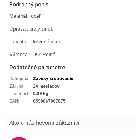
Podrobný popis
Materiál : oceľ
Úprava : biely zinok
Použitie : drevené okno
Výrobca : TKZ Polná
Dodatočné parametre
Kategória
:
Závesy šrubovacie
Záruka
:
24 mesiacov
Hmotnosť
:
0.09 kg
EAN
:
8590867007875