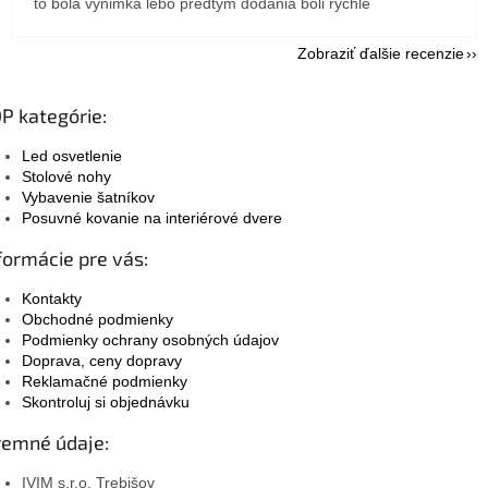
to bola výnimka lebo predtým dodania boli rychle
Zobraziť ďalšie recenzie
P kategórie:
Led osvetlenie
Stolové nohy
Vybavenie šatníkov
Posuvné kovanie na interiérové dvere
formácie pre vás:
Kontakty
Obchodné podmienky
Podmienky ochrany osobných údajov
Doprava, ceny dopravy
Reklamačné podmienky
Skontroluj si objednávku
remné údaje:
IVIM s.r.o. Trebišov