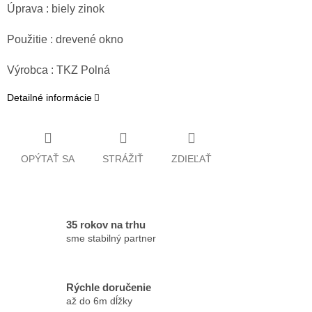
Úprava : biely zinok
Použitie : drevené okno
Výrobca : TKZ Polná
Detailné informácie
OPÝTAŤ SA
STRÁŽIŤ
ZDIEĽAŤ
35 rokov na trhu
sme stabilný partner
Rýchle doručenie
až do 6m dĺžky