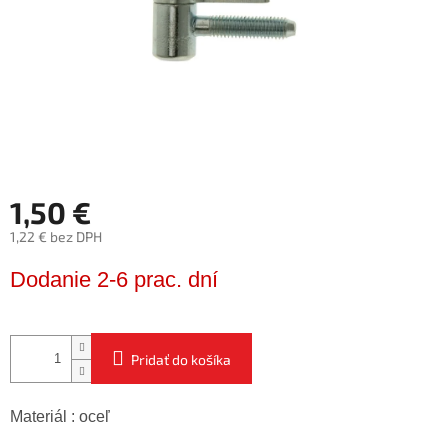
1,50 €
1,22 € bez DPH
Jednotková
Dodanie 2-6 prac. dní
cena:
Pridať do košíka
Materiál : oceľ