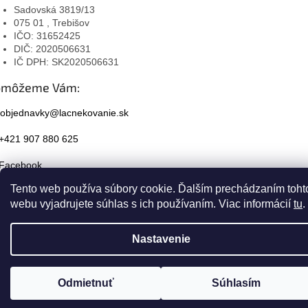
Sadovská 3819/13
075 01 , Trebišov
IČO: 31652425
DIČ: 2020506631
IČ DPH: SK2020506631
omôžeme Vám:
objednavky@lacnekovanie.sk
+421 907 880 625
Facebook
Tento web používa súbory cookie. Ďalším prechádzaním toht
Instagram
webu vyjadrujete súhlas s ich používaním. Viac informácií
tu
.
Nastavenie
Odmietnuť
Súhlasím