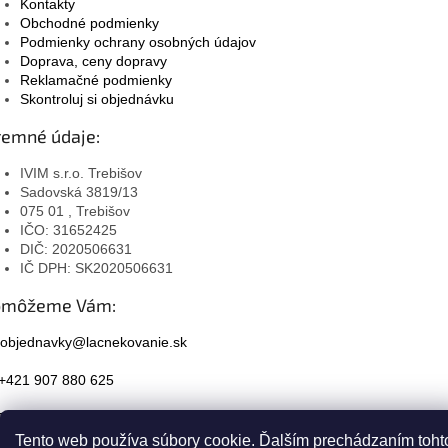
Kontakty
Obchodné podmienky
Podmienky ochrany osobných údajov
Doprava, ceny dopravy
Reklamačné podmienky
Skontroluj si objednávku
remné údaje:
IVIM s.r.o. Trebišov
Sadovská 3819/13
075 01 , Trebišov
IČO: 31652425
DIČ: 2020506631
IČ DPH: SK2020506631
omôžeme Vám:
objednavky@lacnekovanie.sk
+421 907 880 625
Facebook
Tento web používa súbory cookie. Ďalším prechádzaním toht