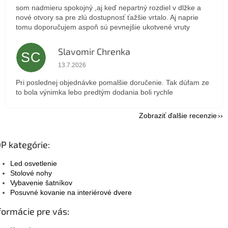
som nadmieru spokojný ,aj keď nepartný rozdiel v dlžke a
nové otvory sa pre zlú dostupnosť ťažšie vrtalo. Aj naprie
tomu doporučujem aspoň sú pevnejšie ukotvené vruty
Slavomir Chrenka
SC
Hodnotenie obchodu je 5 z 5 hviezdičiek.
13.7.2026
Pri poslednej objednávke pomalšie doručenie. Tak dúfam ze
to bola výnimka lebo predtým dodania boli rychle
Zobraziť ďalšie recenzie
P kategórie:
Led osvetlenie
Stolové nohy
Vybavenie šatníkov
Posuvné kovanie na interiérové dvere
formácie pre vás: