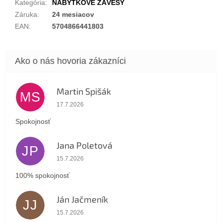
Kategória
:
NÁBYTKOVÉ ZÁVESY
Záruka
:
24 mesiacov
EAN
:
5704866441803
Martin Spišák
MS
Hodnotenie obchodu je 5 z 5 hviezdičiek.
17.7.2026
Spokojnosť
Jana Poletová
JP
Hodnotenie obchodu je 5 z 5 hviezdičiek.
15.7.2026
100% spokojnosť
Ján Jačmeník
JJ
Hodnotenie obchodu je 5 z 5 hviezdičiek.
15.7.2026