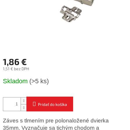
1,86 €
1,51 € bez DPH
Jednotková
Skladom
(>5 ks)
cena:
Pridať do košíka
Záves s tlmením pre polonaložené dvierka
35mm. Vyznačuje sa tichým chodom a