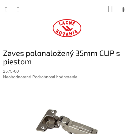
Prejsť
NÁKUP
na
obsah
KOŠÍK
Zaves polonaložený 35mm CLIP s
piestom
2575-00
Priemerné
Neohodnotené
Podrobnosti hodnotenia
hodnotenie
produktu
je
0,0
z
5
hviezdičiek.