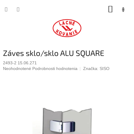
Prejsť
NÁKUP
na
obsah
KOŠÍK
Záves sklo/sklo ALU SQUARE
2493-2 15.06.271
Priemerné
Neohodnotené
Podrobnosti hodnotenia
Značka:
SISO
hodnotenie
produktu
je
0,0
z
5
hviezdičiek.