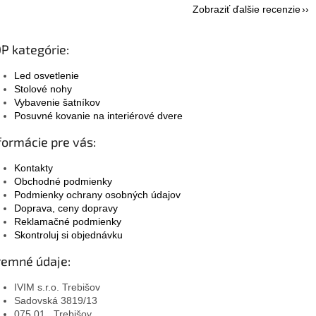
Zobraziť ďalšie recenzie
P kategórie:
Led osvetlenie
Stolové nohy
Vybavenie šatníkov
Posuvné kovanie na interiérové dvere
formácie pre vás:
Kontakty
Obchodné podmienky
Podmienky ochrany osobných údajov
Doprava, ceny dopravy
Reklamačné podmienky
Skontroluj si objednávku
remné údaje:
IVIM s.r.o. Trebišov
Sadovská 3819/13
075 01 , Trebišov