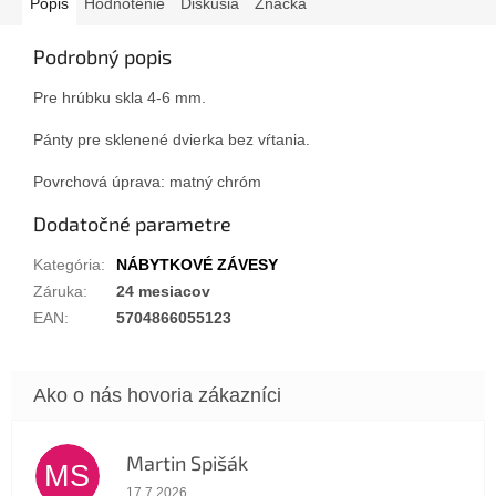
Popis
Hodnotenie
Diskusia
Značka
Podrobný popis
Pre hrúbku skla 4-6 mm.
Pánty pre sklenené dvierka bez vŕtania.
Povrchová úprava: matný chróm
Dodatočné parametre
Kategória
:
NÁBYTKOVÉ ZÁVESY
Záruka
:
24 mesiacov
EAN
:
5704866055123
Martin Spišák
MS
Hodnotenie obchodu je 5 z 5 hviezdičiek.
17.7.2026