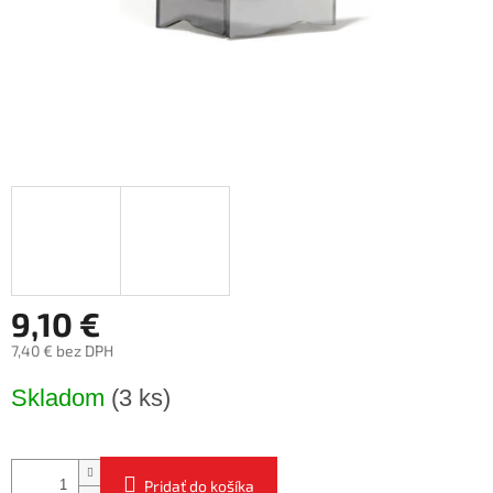
9,10 €
7,40 € bez DPH
Jednotková
Skladom
(3 ks)
cena:
Pridať do košíka