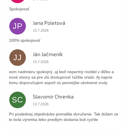
Spokojnosť
Jana Poletová
JP
Hodnotenie obchodu je 5 z 5 hviezdičiek.
15.7.2026
100% spokojnosť
Ján Jačmeník
JJ
Hodnotenie obchodu je 5 z 5 hviezdičiek.
15.7.2026
som nadmieru spokojný ,aj keď nepartný rozdiel v dlžke a
nové otvory sa pre zlú dostupnosť ťažšie vrtalo. Aj naprie
tomu doporučujem aspoň sú pevnejšie ukotvené vruty
Slavomir Chrenka
SC
Hodnotenie obchodu je 5 z 5 hviezdičiek.
13.7.2026
Pri poslednej objednávke pomalšie doručenie. Tak dúfam ze
to bola výnimka lebo predtým dodania boli rychle