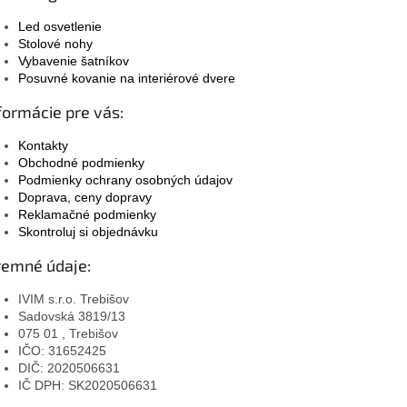
Led osvetlenie
Stolové nohy
Vybavenie šatníkov
Posuvné kovanie na interiérové dvere
formácie pre vás:
Kontakty
Obchodné podmienky
Podmienky ochrany osobných údajov
Doprava, ceny dopravy
Reklamačné podmienky
Skontroluj si objednávku
remné údaje:
IVIM s.r.o. Trebišov
Sadovská 3819/13
075 01 , Trebišov
IČO: 31652425
DIČ: 2020506631
IČ DPH: SK2020506631