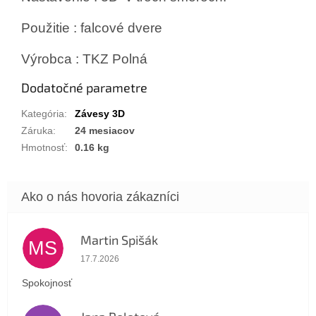
Použitie : falcové dvere
Výrobca : TKZ Polná
Dodatočné parametre
Kategória
:
Závesy 3D
Záruka
:
24 mesiacov
Hmotnosť
:
0.16 kg
Martin Spišák
MS
Hodnotenie obchodu je 5 z 5 hviezdičiek.
17.7.2026
Spokojnosť