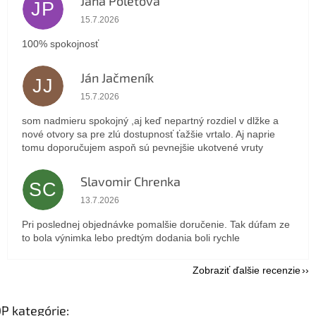
Jana Poletová
JP
Hodnotenie obchodu je 5 z 5 hviezdičiek.
15.7.2026
100% spokojnosť
Ján Jačmeník
JJ
Hodnotenie obchodu je 5 z 5 hviezdičiek.
15.7.2026
som nadmieru spokojný ,aj keď nepartný rozdiel v dlžke a
nové otvory sa pre zlú dostupnosť ťažšie vrtalo. Aj naprie
tomu doporučujem aspoň sú pevnejšie ukotvené vruty
Slavomir Chrenka
SC
Hodnotenie obchodu je 5 z 5 hviezdičiek.
13.7.2026
Pri poslednej objednávke pomalšie doručenie. Tak dúfam ze
to bola výnimka lebo predtým dodania boli rychle
Zobraziť ďalšie recenzie
P kategórie: