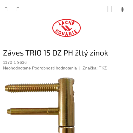
Prejsť
NÁKUP
na
obsah
KOŠÍK
Záves TRIO 15 DZ PH žltý zinok
1170-1 9636
Priemerné
Neohodnotené
Podrobnosti hodnotenia
Značka:
TKZ
hodnotenie
produktu
je
0,0
z
5
hviezdičiek.