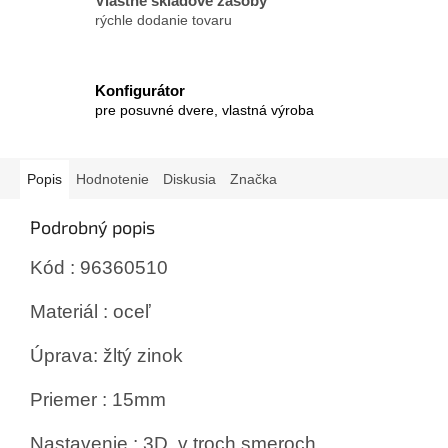
Vlastné skladové zásoby
rýchle dodanie tovaru
Konfigurátor
pre posuvné dvere, vlastná výroba
Popis
Hodnotenie
Diskusia
Značka
Podrobný popis
Kód : 96360510
Materiál : oceľ
Úprava: žltý zinok
Priemer : 15mm
Nastavenie : 3D v troch smeroch.