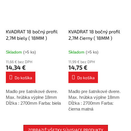
KVADRAT 18 bočný profil
KVADRAT 18 bočný profil
2,7M biely ( 18MM )
2,7M čierny ( 18MM )
Skladom
(>5 ks)
Skladom
(>5 ks)
11,66 € bez DPH
11,99 € bez DPH
14,34 €
14,75 €
Do košíka
Do košíka
Madlo pre šatníkové dvere.
Madlo pre šatníkové dvere.
Max. hrúbka výplne 18mm
Max. hrúbka výplne 18mm
Dĺžka : 2700mm Farba: biela
Dĺžka : 2700mm Farba:
čierna matná
ZOBRAZIŤ VŠETKY SÚVISIACE PRODUKTY