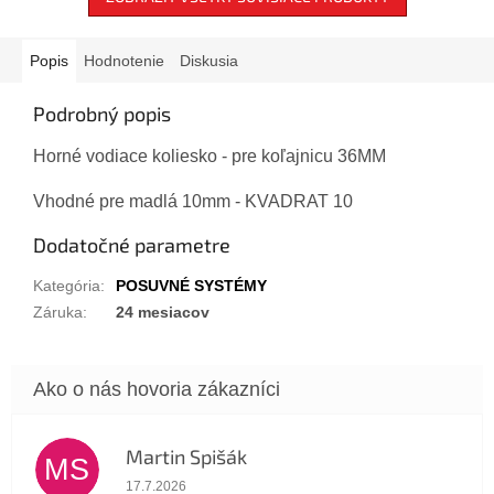
Popis
Hodnotenie
Diskusia
Podrobný popis
Horné vodiace koliesko - pre koľajnicu 36MM
Vhodné pre madlá 10mm - KVADRAT 10
Dodatočné parametre
Kategória
:
POSUVNÉ SYSTÉMY
Záruka
:
24 mesiacov
Martin Spišák
MS
Hodnotenie obchodu je 5 z 5 hviezdičiek.
17.7.2026