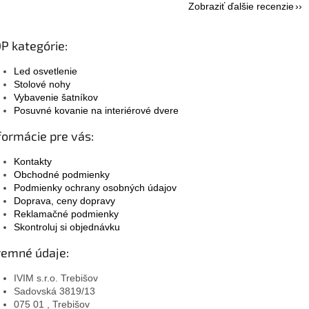
Zobraziť ďalšie recenzie
P kategórie:
Led osvetlenie
Stolové nohy
Vybavenie šatníkov
Posuvné kovanie na interiérové dvere
formácie pre vás:
Kontakty
Obchodné podmienky
Podmienky ochrany osobných údajov
Doprava, ceny dopravy
Reklamačné podmienky
Skontroluj si objednávku
remné údaje:
IVIM s.r.o. Trebišov
Sadovská 3819/13
075 01 , Trebišov