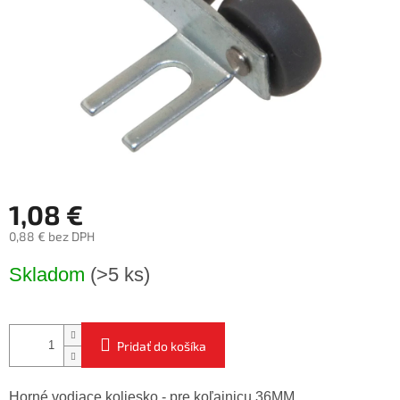
1,08 €
0,88 € bez DPH
Jednotková
Skladom
(>5 ks)
cena:
Pridať do košíka
Horné vodiace koliesko - pre koľajnicu 36MM