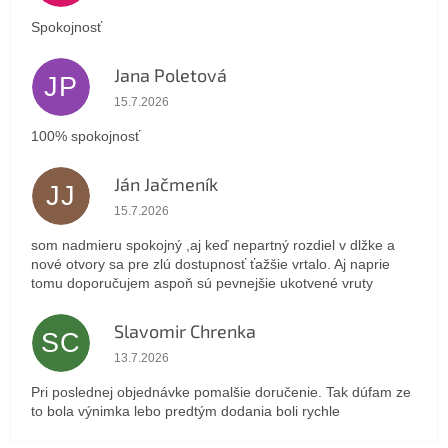
Spokojnosť
Jana Poletová
JP
Hodnotenie obchodu je 5 z 5 hviezdičiek.
15.7.2026
100% spokojnosť
Ján Jačmeník
JJ
Hodnotenie obchodu je 5 z 5 hviezdičiek.
15.7.2026
som nadmieru spokojný ,aj keď nepartný rozdiel v dlžke a
nové otvory sa pre zlú dostupnosť ťažšie vrtalo. Aj naprie
tomu doporučujem aspoň sú pevnejšie ukotvené vruty
Slavomir Chrenka
SC
Hodnotenie obchodu je 5 z 5 hviezdičiek.
13.7.2026
Pri poslednej objednávke pomalšie doručenie. Tak dúfam ze
to bola výnimka lebo predtým dodania boli rychle