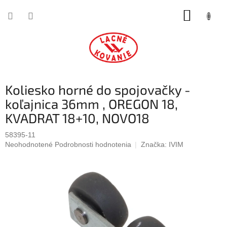
Prejsť
NÁKUP
na
obsah
KOŠÍK
Koliesko horné do spojovačky -
koľajnica 36mm , OREGON 18,
KVADRAT 18+10, NOVO18
58395-11
Priemerné
Neohodnotené
Podrobnosti hodnotenia
Značka:
IVIM
hodnotenie
produktu
je
0,0
z
5
hviezdičiek.