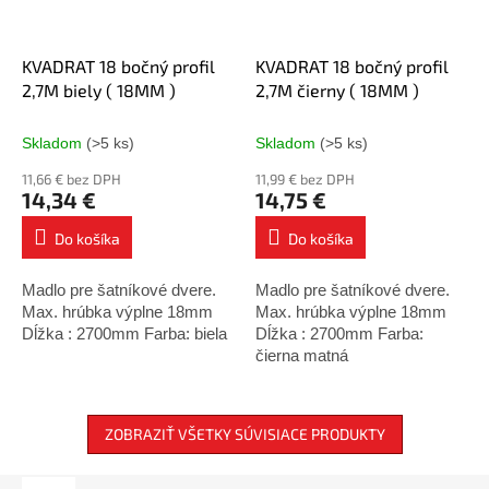
KVADRAT 18 bočný profil
KVADRAT 18 bočný profil
2,7M biely ( 18MM )
2,7M čierny ( 18MM )
Skladom
(>5 ks)
Skladom
(>5 ks)
11,66 € bez DPH
11,99 € bez DPH
14,34 €
14,75 €
Do košíka
Do košíka
Madlo pre šatníkové dvere.
Madlo pre šatníkové dvere.
Max. hrúbka výplne 18mm
Max. hrúbka výplne 18mm
Dĺžka : 2700mm Farba: biela
Dĺžka : 2700mm Farba:
čierna matná
ZOBRAZIŤ VŠETKY SÚVISIACE PRODUKTY