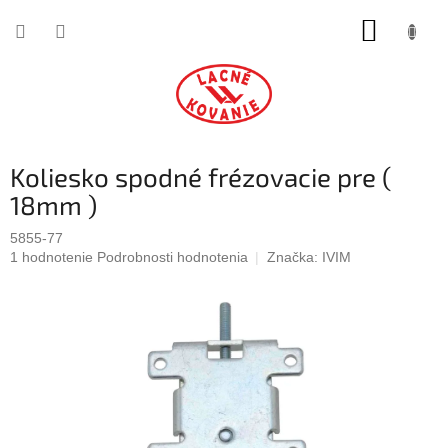
Prejsť
NÁKUP
na
obsah
KOŠÍK
Koliesko spodné frézovacie pre (
18mm )
5855-77
Priemerné
1 hodnotenie
Podrobnosti hodnotenia
Značka:
IVIM
hodnotenie
produktu
je
5,0
z
5
hviezdičiek.