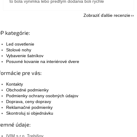
to bola výnimka lebo predtým dodania boli rychle
Zobraziť ďalšie recenzie
P kategórie:
Led osvetlenie
Stolové nohy
Vybavenie šatníkov
Posuvné kovanie na interiérové dvere
formácie pre vás:
Kontakty
Obchodné podmienky
Podmienky ochrany osobných údajov
Doprava, ceny dopravy
Reklamačné podmienky
Skontroluj si objednávku
remné údaje:
IVIM s.r.o. Trebišov