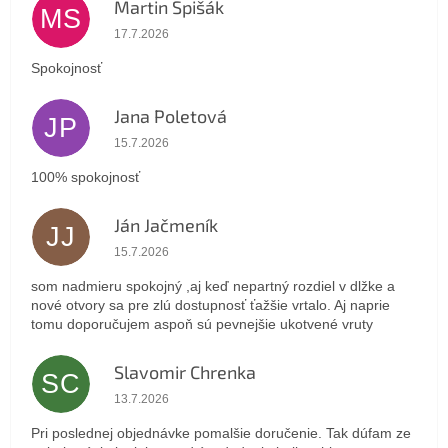
Martin Spišák
MS
Hodnotenie obchodu je 5 z 5 hviezdičiek.
17.7.2026
Spokojnosť
Jana Poletová
JP
Hodnotenie obchodu je 5 z 5 hviezdičiek.
15.7.2026
100% spokojnosť
Ján Jačmeník
JJ
Hodnotenie obchodu je 5 z 5 hviezdičiek.
15.7.2026
som nadmieru spokojný ,aj keď nepartný rozdiel v dlžke a
nové otvory sa pre zlú dostupnosť ťažšie vrtalo. Aj naprie
tomu doporučujem aspoň sú pevnejšie ukotvené vruty
Slavomir Chrenka
SC
Hodnotenie obchodu je 5 z 5 hviezdičiek.
13.7.2026
Pri poslednej objednávke pomalšie doručenie. Tak dúfam ze