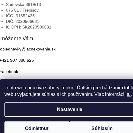
Sadovská 3819/13
075 01 , Trebišov
IČO: 31652425
DIČ: 2020506631
IČ DPH: SK2020506631
omôžeme Vám:
objednavky@lacnekovanie.sk
+421 907 880 625
Facebook
Instagram
Tento web používa súbory cookie. Ďalším prechádzaním toht
webu vyjadrujete súhlas s ich používaním. Viac informácií
tu
.
Nastavenie
Odmietnuť
Súhlasím