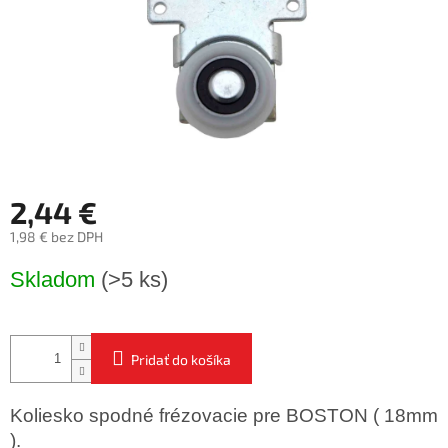
2,44 €
1,98 € bez DPH
Jednotková
Skladom
(>5 ks)
cena:
Pridať do košíka
Koliesko spodné frézovacie pre BOSTON ( 18mm
).