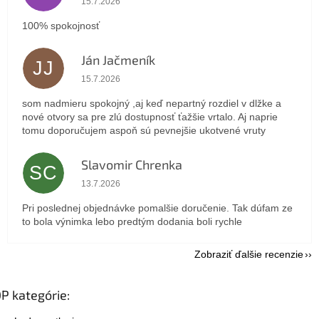
15.7.2026
100% spokojnosť
Ján Jačmeník
JJ
Hodnotenie obchodu je 5 z 5 hviezdičiek.
15.7.2026
som nadmieru spokojný ,aj keď nepartný rozdiel v dlžke a
nové otvory sa pre zlú dostupnosť ťažšie vrtalo. Aj naprie
tomu doporučujem aspoň sú pevnejšie ukotvené vruty
Slavomir Chrenka
SC
Hodnotenie obchodu je 5 z 5 hviezdičiek.
13.7.2026
Pri poslednej objednávke pomalšie doručenie. Tak dúfam ze
to bola výnimka lebo predtým dodania boli rychle
Zobraziť ďalšie recenzie
P kategórie: