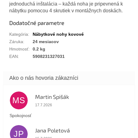
jednoduchá inštalácia – každá noha je pripevnená k
nábytku pomocou 4 skrutiek v montážnych doskách.
Dodatočné parametre
Kategória
:
Nábytkové nohy kovové
Záruka
:
24 mesiacov
Hmotnosť
:
0.2 kg
EAN
:
5908231327031
Martin Spišák
MS
Hodnotenie obchodu je 5 z 5 hviezdičiek.
17.7.2026
Spokojnosť
Jana Poletová
JP
Hodnotenie obchodu je 5 z 5 hviezdičiek.