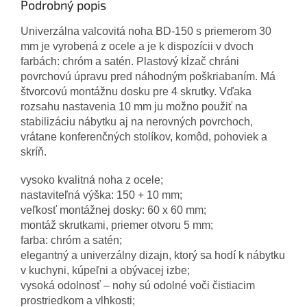
Podrobný popis
Univerzálna valcovitá noha BD-150 s priemerom 30
mm je vyrobená z ocele a je k dispozícii v dvoch
farbách: chróm a satén. Plastový kĺzač chráni
povrchovú úpravu pred náhodným poškriabaním. Má
štvorcovú montážnu dosku pre 4 skrutky. Vďaka
rozsahu nastavenia 10 mm ju možno použiť na
stabilizáciu nábytku aj na nerovných povrchoch,
vrátane konferenčných stolíkov, komôd, pohoviek a
skríň.
vysoko kvalitná noha z ocele;
nastaviteľná výška: 150 + 10 mm;
veľkosť montážnej dosky: 60 x 60 mm;
montáž skrutkami, priemer otvoru 5 mm;
farba: chróm a satén;
elegantný a univerzálny dizajn, ktorý sa hodí k nábytku
v kuchyni, kúpeľni a obývacej izbe;
vysoká odolnosť – nohy sú odolné voči čistiacim
prostriedkom a vlhkosti;