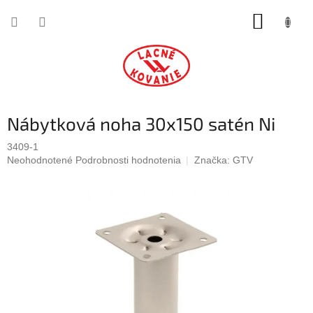
Prejsť
NÁKUP
na
obsah
KOŠÍK
Nábytková noha 30x150 satén Ni
3409-1
Priemerné
Neohodnotené
Podrobnosti hodnotenia
Značka:
GTV
hodnotenie
produktu
je
0,0
z
5
hviezdičiek.