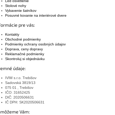
Led osvetlenie
Stolové nohy
Vybavenie šatníkov
Posuvné kovanie na interiérové dvere
formácie pre vás:
Kontakty
Obchodné podmienky
Podmienky ochrany osobných údajov
Doprava, ceny dopravy
Reklamačné podmienky
Skontroluj si objednávku
remné údaje:
IVIM s.r.o. Trebišov
Sadovská 3819/13
075 01 , Trebišov
IČO: 31652425
DIČ: 2020506631
IČ DPH: SK2020506631
omôžeme Vám: