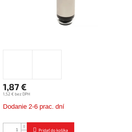
1,87 €
1,52 € bez DPH
Jednotková
Dodanie 2-6 prac. dní
cena:
Pridať do košíka