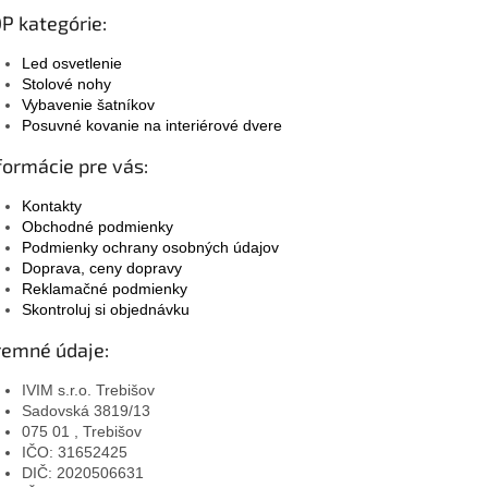
P kategórie:
Led osvetlenie
Stolové nohy
Vybavenie šatníkov
Posuvné kovanie na interiérové dvere
formácie pre vás:
Kontakty
Obchodné podmienky
Podmienky ochrany osobných údajov
Doprava, ceny dopravy
Reklamačné podmienky
Skontroluj si objednávku
remné údaje:
IVIM s.r.o. Trebišov
Sadovská 3819/13
075 01 , Trebišov
IČO: 31652425
DIČ: 2020506631