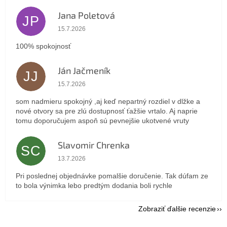
Jana Poletová
JP
Hodnotenie obchodu je 5 z 5 hviezdičiek.
15.7.2026
100% spokojnosť
Ján Jačmeník
JJ
Hodnotenie obchodu je 5 z 5 hviezdičiek.
15.7.2026
som nadmieru spokojný ,aj keď nepartný rozdiel v dlžke a
nové otvory sa pre zlú dostupnosť ťažšie vrtalo. Aj naprie
tomu doporučujem aspoň sú pevnejšie ukotvené vruty
Slavomir Chrenka
SC
Hodnotenie obchodu je 5 z 5 hviezdičiek.
13.7.2026
Pri poslednej objednávke pomalšie doručenie. Tak dúfam ze
to bola výnimka lebo predtým dodania boli rychle
Zobraziť ďalšie recenzie