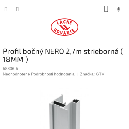
Prejsť
NÁKUP
na
obsah
KOŠÍK
Profil bočný NERO 2,7m strieborná (
18MM )
58336-5
Priemerné
Neohodnotené
Podrobnosti hodnotenia
Značka:
GTV
hodnotenie
produktu
je
0,0
z
5
hviezdičiek.