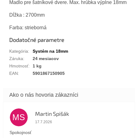
Madlo pre šatníkové dvere. Max. hrúbka výplne 18mm
Dĺžka : 2700mm
Farba: strieborná
Dodatočné parametre
Kategória
:
Systém na 18mm
Záruka
:
24 mesiacov
Hmotnosť
:
1 kg
EAN
:
5901867150905
Martin Spišák
MS
Hodnotenie obchodu je 5 z 5 hviezdičiek.
17.7.2026
Spokojnosť