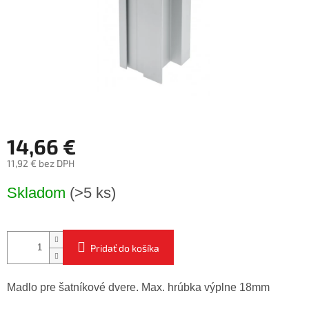
14,66 €
11,92 € bez DPH
Jednotková
Skladom
(>5 ks)
cena:
Pridať do košíka
Madlo pre šatníkové dvere. Max. hrúbka výplne 18mm