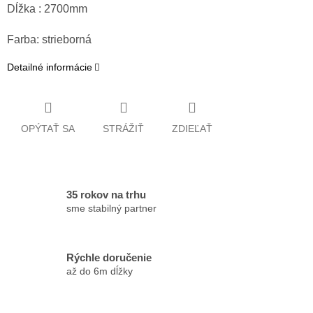
Dĺžka : 2700mm
Farba: strieborná
Detailné informácie
OPÝTAŤ SA
STRÁŽIŤ
ZDIEĽAŤ
35 rokov na trhu
sme stabilný partner
Rýchle doručenie
až do 6m dĺžky