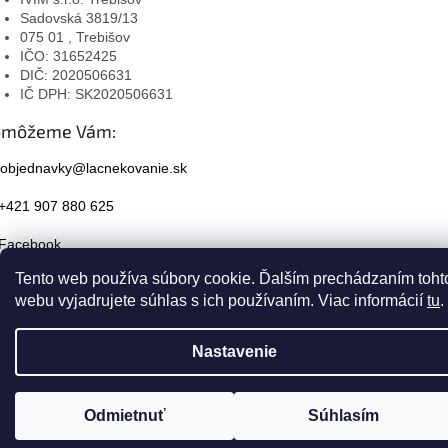
Sadovská 3819/13
075 01 , Trebišov
IČO: 31652425
DIČ: 2020506631
IČ DPH: SK2020506631
omôžeme Vám:
objednavky@lacnekovanie.sk
+421 907 880 625
Facebook
Tento web používa súbory cookie. Ďalším prechádzaním toht
Instagram
webu vyjadrujete súhlas s ich používaním. Viac informácií
tu
.
Nastavenie
Odmietnuť
Súhlasím