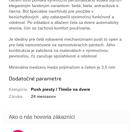
elegantným farebným variantom: šedá, biela, antracitová a
čierna. Bol špeciálne navrhnutý pre použitie v
bezúchytkových , aby zabezpečil výnimočnú funkčnosť a
odolnosť. Po inštalácii a stlačení čela sa dvere automaticky
otvoria, čím sa zachová komfort používania.
Je ideálny pre čelá vybavené mechanizmami push to open a
pre čelá namontované na samootváracích pántoch. Jeho
konštrukcia je založená na materiáloch s výnimočnou
pevnosťou, čo zaručuje spoľahlivosť a odolnosť.
Minimálna medzera medzi prijímačom a čelom je 3,5 mm
Dodatočné parametre
Kategória
:
Push piesty / Tlmiče na dvere
Záruka
:
24 mesiacov