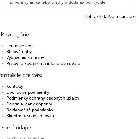
to bola výnimka lebo predtým dodania boli rychle
Zobraziť ďalšie recenzie
P kategórie:
Led osvetlenie
Stolové nohy
Vybavenie šatníkov
Posuvné kovanie na interiérové dvere
formácie pre vás:
Kontakty
Obchodné podmienky
Podmienky ochrany osobných údajov
Doprava, ceny dopravy
Reklamačné podmienky
Skontroluj si objednávku
remné údaje:
IVIM s.r.o. Trebišov