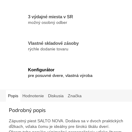
3 výdajné miesta v SR
možný osobný odber
Vlastné skladové zásoby
rýchle dodanie tovaru
Konfigurátor
pre posuvné dvere, vlastná výroba
Popis
Hodnotenie
Diskusia
Značka
Podrobný popis
Zápustný piest SALTO NOVA. Dodáva sa v dvoch praktických
dĺžkach, vďaka čomu je ideálny pre širokú škálu dverí.
Okrem toho ponúka výnimočnú personalizáciu vďaka štyrom