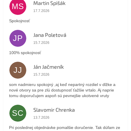
Martin Spišák
MS
Hodnotenie obchodu je 5 z 5 hviezdičiek.
17.7.2026
Spokojnosť
Jana Poletová
JP
Hodnotenie obchodu je 5 z 5 hviezdičiek.
15.7.2026
100% spokojnosť
Ján Jačmeník
JJ
Hodnotenie obchodu je 5 z 5 hviezdičiek.
15.7.2026
som nadmieru spokojný ,aj keď nepartný rozdiel v dlžke a
nové otvory sa pre zlú dostupnosť ťažšie vrtalo. Aj naprie
tomu doporučujem aspoň sú pevnejšie ukotvené vruty
Slavomir Chrenka
SC
Hodnotenie obchodu je 5 z 5 hviezdičiek.
13.7.2026
Pri poslednej objednávke pomalšie doručenie. Tak dúfam ze