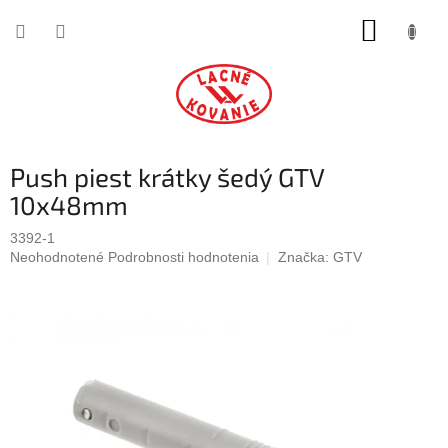
Prejsť
NÁKUP
na
obsah
KOŠÍK
Push piest krátky šedý GTV
10x48mm
3392-1
Priemerné
Neohodnotené
Podrobnosti hodnotenia
Značka:
GTV
hodnotenie
produktu
je
0,0
z
5
hviezdičiek.