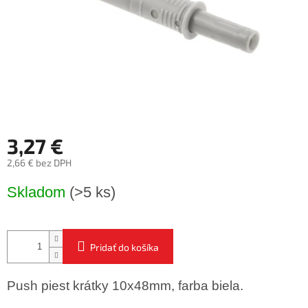
3,27 €
2,66 € bez DPH
Jednotková
Skladom
(>5 ks)
cena:
Pridať do košíka
Push piest krátky 10x48mm, farba biela.