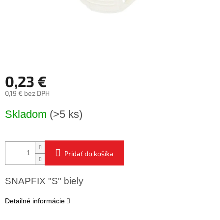
0,23 €
0,19 € bez DPH
Jednotková
Skladom
(>5 ks)
cena:
Pridať do košíka
SNAPFIX "S" biely
Detailné informácie