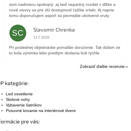
som nadmieru spokojný ,aj keď nepartný rozdiel v dlžke a
nové otvory sa pre zlú dostupnosť ťažšie vrtalo. Aj naprie
tomu doporučujem aspoň sú pevnejšie ukotvené vruty
Slavomir Chrenka
SC
Hodnotenie obchodu je 5 z 5 hviezdičiek.
13.7.2026
Pri poslednej objednávke pomalšie doručenie. Tak dúfam ze
to bola výnimka lebo predtým dodania boli rychle
Zobraziť ďalšie recenzie
P kategórie:
Led osvetlenie
Stolové nohy
Vybavenie šatníkov
Posuvné kovanie na interiérové dvere
formácie pre vás: