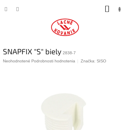
Prejsť
NÁKUP
na
obsah
KOŠÍK
SNAPFIX "S" biely
2838-7
Priemerné
Neohodnotené
Podrobnosti hodnotenia
Značka:
SISO
hodnotenie
produktu
je
0,0
z
5
hviezdičiek.