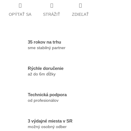
OPÝTAŤ SA
STRÁŽIŤ
ZDIEĽAŤ
35 rokov na trhu
sme stabilný partner
Rýchle doručenie
až do 6m dĺžky
Technická podpora
od profesionálov
3 výdajné miesta v SR
možný osobný odber