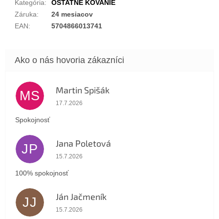
Kategória
:
OSTATNÉ KOVANIE
Záruka
:
24 mesiacov
EAN
:
5704866013741
Martin Spišák
MS
Hodnotenie obchodu je 5 z 5 hviezdičiek.
17.7.2026
Spokojnosť
Jana Poletová
JP
Hodnotenie obchodu je 5 z 5 hviezdičiek.
15.7.2026
100% spokojnosť
Ján Jačmeník
JJ
Hodnotenie obchodu je 5 z 5 hviezdičiek.
15.7.2026