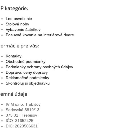
P kategórie:
Led osvetlenie
Stolové nohy
Vybavenie šatníkov
Posuvné kovanie na interiérové dvere
formácie pre vás:
Kontakty
Obchodné podmienky
Podmienky ochrany osobných údajov
Doprava, ceny dopravy
Reklamačné podmienky
Skontroluj si objednávku
remné údaje:
IVIM s.r.o. Trebišov
Sadovská 3819/13
075 01 , Trebišov
IČO: 31652425
DIČ: 2020506631