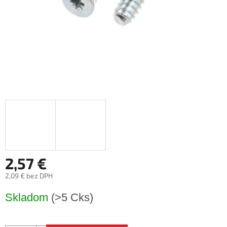
2,57 €
2,09 € bez DPH
Jednotková
Skladom
(>5 Cks)
cena: