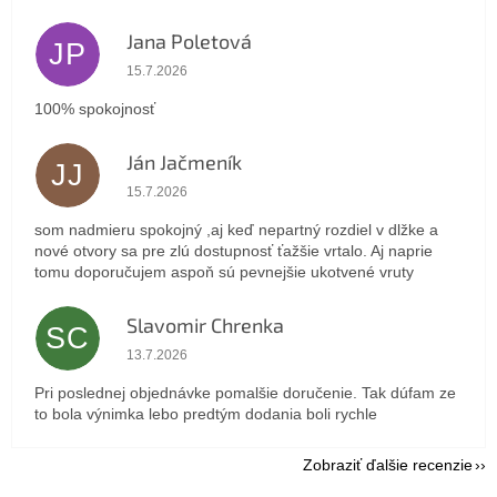
Jana Poletová
JP
Hodnotenie obchodu je 5 z 5 hviezdičiek.
15.7.2026
100% spokojnosť
Ján Jačmeník
JJ
Hodnotenie obchodu je 5 z 5 hviezdičiek.
15.7.2026
som nadmieru spokojný ,aj keď nepartný rozdiel v dlžke a
nové otvory sa pre zlú dostupnosť ťažšie vrtalo. Aj naprie
tomu doporučujem aspoň sú pevnejšie ukotvené vruty
Slavomir Chrenka
SC
Hodnotenie obchodu je 5 z 5 hviezdičiek.
13.7.2026
Pri poslednej objednávke pomalšie doručenie. Tak dúfam ze
to bola výnimka lebo predtým dodania boli rychle
Zobraziť ďalšie recenzie