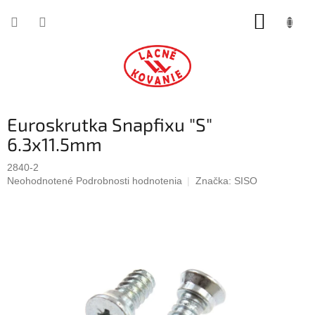
Prejsť
NÁKUP
na
obsah
KOŠÍK
Euroskrutka Snapfixu "S"
6.3x11.5mm
2840-2
Priemerné
Neohodnotené
Podrobnosti hodnotenia
Značka:
SISO
hodnotenie
produktu
je
0,0
z
5
hviezdičiek.