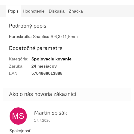
Popis
Hodnotenie
Diskusia
Značka
Podrobný popis
Euroskrutka Snapfixu S 6,3x11,5mm.
Dodatočné parametre
Kategória
:
Spojovacie kovanie
Záruka
:
24 mesiacov
EAN
:
5704866013888
Martin Spišák
MS
Hodnotenie obchodu je 5 z 5 hviezdičiek.
17.7.2026
Spokojnosť