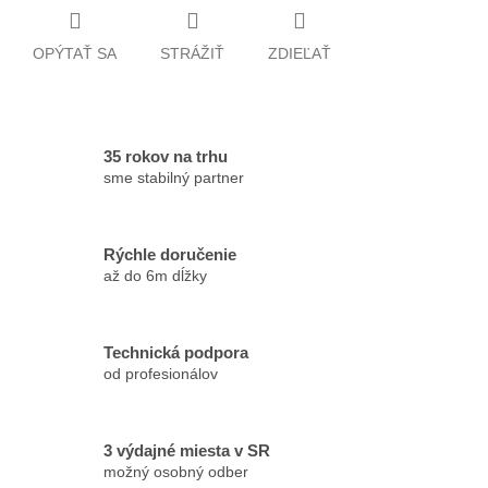
OPÝTAŤ SA
STRÁŽIŤ
ZDIEĽAŤ
35 rokov na trhu
sme stabilný partner
Rýchle doručenie
až do 6m dĺžky
Technická podpora
od profesionálov
3 výdajné miesta v SR
možný osobný odber