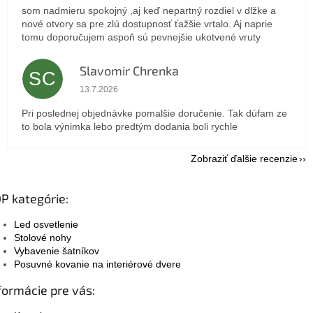
som nadmieru spokojný ,aj keď nepartný rozdiel v dlžke a
nové otvory sa pre zlú dostupnosť ťažšie vrtalo. Aj naprie
tomu doporučujem aspoň sú pevnejšie ukotvené vruty
Slavomir Chrenka
SC
Hodnotenie obchodu je 5 z 5 hviezdičiek.
13.7.2026
Pri poslednej objednávke pomalšie doručenie. Tak dúfam ze
to bola výnimka lebo predtým dodania boli rychle
Zobraziť ďalšie recenzie
P kategórie:
Led osvetlenie
Stolové nohy
Vybavenie šatníkov
Posuvné kovanie na interiérové dvere
formácie pre vás: