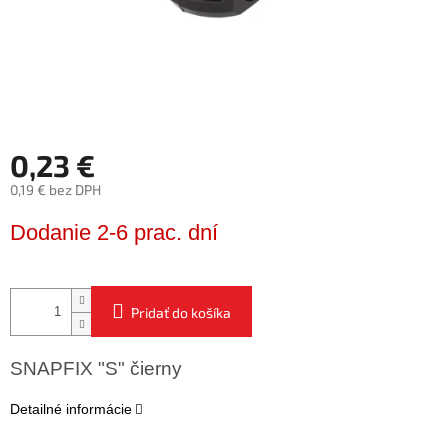
0,23 €
0,19 € bez DPH
Jednotková
Dodanie 2-6 prac. dní
cena:
Pridať do košíka
SNAPFIX "S" čierny
Detailné informácie