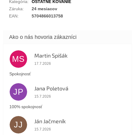
Kategória
:
OSTATNÉ KOVANIE
Záruka
:
24 mesiacov
EAN
:
5704866013758
Martin Spišák
MS
Hodnotenie obchodu je 5 z 5 hviezdičiek.
17.7.2026
Spokojnosť
Jana Poletová
JP
Hodnotenie obchodu je 5 z 5 hviezdičiek.
15.7.2026
100% spokojnosť
Ján Jačmeník
JJ
Hodnotenie obchodu je 5 z 5 hviezdičiek.
15.7.2026