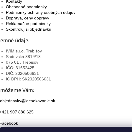
Kontakty
Obchodné podmienky
Podmienky ochrany osobných údajov
Doprava, ceny dopravy
Reklamačné podmienky
Skontroluj si objednávku
remné údaje:
IVIM s.r.o. Trebišov
Sadovská 3819/13
075 01 , Trebišov
IČO: 31652425
DIČ: 2020506631
IČ DPH: SK2020506631
omôžeme Vám:
objednavky@lacnekovanie.sk
+421 907 880 625
Facebook