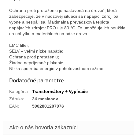
Ochrana proti preťaženiu je nastavená na úroveň, ktorá
zabezpečuje, že v núdzovej situácii sa napájací zdroj iba
vypne a nespáli sa. Maximálna prevádzková teplota
napájacích zdrojov PRO+ je 80 °C. To umožňuje ich použitie
na nábytku a materiáloch na báze dreva.
EMC filter;
SELV – veľmi nízke napätie;
Ochrana proti preťaženiu;
Žiadne nepríjemné pískanie;
Nízka spotreba energie v pohotovostnom režime.
Dodatočné parametre
Kategória
:
Transformátory + Vypínače
Záruka
:
24 mesiacov
EAN
:
5902801207976