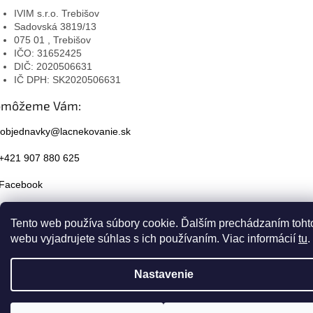
IVIM s.r.o. Trebišov
Sadovská 3819/13
075 01 , Trebišov
IČO: 31652425
DIČ: 2020506631
IČ DPH: SK2020506631
omôžeme Vám:
objednavky@lacnekovanie.sk
+421 907 880 625
Facebook
Instagram
Tento web používa súbory cookie. Ďalším prechádzaním toht
webu vyjadrujete súhlas s ich používaním. Viac informácií
tu
.
Nastavenie