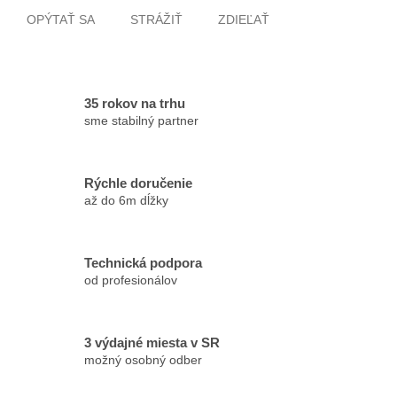
OPÝTAŤ SA
STRÁŽIŤ
ZDIEĽAŤ
35 rokov na trhu
sme stabilný partner
Rýchle doručenie
až do 6m dĺžky
Technická podpora
od profesionálov
3 výdajné miesta v SR
možný osobný odber