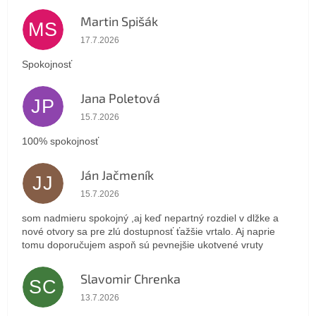
Martin Spišák
MS
Hodnotenie obchodu je 5 z 5 hviezdičiek.
17.7.2026
Spokojnosť
Jana Poletová
JP
Hodnotenie obchodu je 5 z 5 hviezdičiek.
15.7.2026
100% spokojnosť
Ján Jačmeník
JJ
Hodnotenie obchodu je 5 z 5 hviezdičiek.
15.7.2026
som nadmieru spokojný ,aj keď nepartný rozdiel v dlžke a
nové otvory sa pre zlú dostupnosť ťažšie vrtalo. Aj naprie
tomu doporučujem aspoň sú pevnejšie ukotvené vruty
Slavomir Chrenka
SC
Hodnotenie obchodu je 5 z 5 hviezdičiek.
13.7.2026