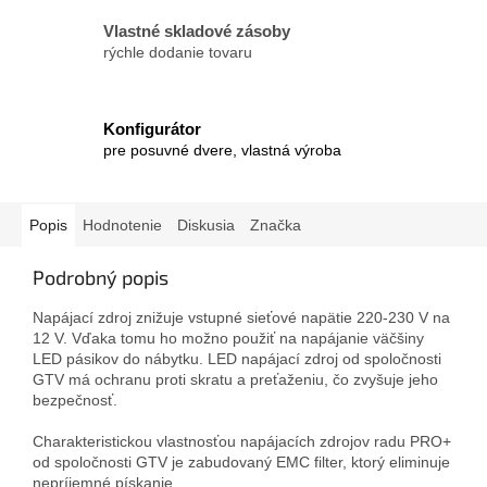
Vlastné skladové zásoby
rýchle dodanie tovaru
Konfigurátor
pre posuvné dvere, vlastná výroba
Popis
Hodnotenie
Diskusia
Značka
Podrobný popis
Napájací zdroj znižuje vstupné sieťové napätie 220-230 V na
12 V. Vďaka tomu ho možno použiť na napájanie väčšiny
LED pásikov do nábytku. LED napájací zdroj od spoločnosti
GTV má ochranu proti skratu a preťaženiu, čo zvyšuje jeho
bezpečnosť.
Charakteristickou vlastnosťou napájacích zdrojov radu PRO+
od spoločnosti GTV je zabudovaný EMC filter, ktorý eliminuje
nepríjemné pískanie.