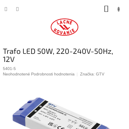
Prejsť
NÁKUP
na
obsah
KOŠÍK
Trafo LED 50W, 220-240V-50Hz,
12V
5401-5
Priemerné
Neohodnotené
Podrobnosti hodnotenia
Značka:
GTV
hodnotenie
produktu
je
0,0
z
5
hviezdičiek.