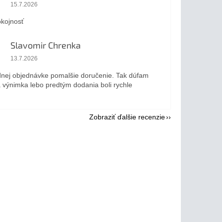
Hodnotenie obchodu je 5 z 5 hviezdičiek.
15.7.2026
kojnosť
Slavomir Chrenka
Hodnotenie obchodu je 5 z 5 hviezdičiek.
13.7.2026
dnej objednávke pomalšie doručenie. Tak dúfam
a výnimka lebo predtým dodania boli rychle
Zobraziť ďalšie recenzie