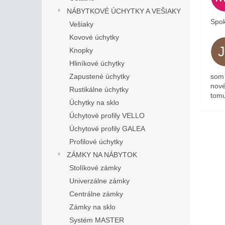
NÁBYTKOVÉ ÚCHYTKY A VEŠIAKY
Spok
Vešiaky
Kovové úchytky
Knopky
Hliníkové úchytky
som 
Zapustené úchytky
nové
Rustikálne úchytky
tomu
Úchytky na sklo
Úchytové profily VELLO
Úchytové profily GALEA
Profilové úchytky
ZÁMKY NA NÁBYTOK
Stolíkové zámky
Univerzálne zámky
Centrálne zámky
Zámky na sklo
Systém MASTER