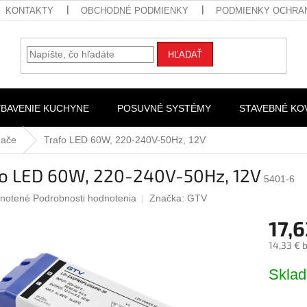
KONTAKTY
OBCHODNÉ PODMIENKY
PODMIENKY OCHRA
HĽADAŤ
YBAVENIE KUCHYNE
POSUVNÉ SYSTÉMY
STAVEBNÉ KO
nače
Trafo LED 60W, 220-240V-50Hz, 12V
fo LED 60W, 220-240V-50Hz, 12V
5401-6
rné
notené
Podrobnosti hodnotenia
Značka:
GTV
nie
17,6
u
14,33 € 
Jednotk
Skla
cena:
iek.