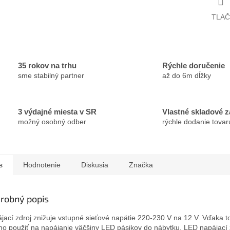
TLAČ
35 rokov na trhu
Rýchle doručenie
sme stabilný partner
až do 6m dĺžky
3 výdajné miesta v SR
Vlastné skladové 
možný osobný odber
rýchle dodanie tovar
s
Hodnotenie
Diskusia
Značka
robný popis
jací zdroj znižuje vstupné sieťové napätie 220-230 V na 12 V. Vďaka 
o použiť na napájanie väčšiny LED pásikov do nábytku. LED napájací 