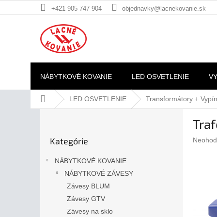
Prejsť
+421 905 747 904
objednavky@lacnekovanie.sk
na
obsah
NÁBYTKOVÉ KOVANIE
LED OSVETLENIE
V
Domov
LED OSVETLENIE
Transformátory + Vypí
B
Tra
o
Preskočiť
č
Kategórie
Prieme
Neohod
kategórie
n
hodnote
ý
produkt
NÁBYTKOVÉ KOVANIE
p
je
NÁBYTKOVÉ ZÁVESY
a
0,0
z
Závesy BLUM
n
5
e
Závesy GTV
hviezdič
l
Závesy na sklo