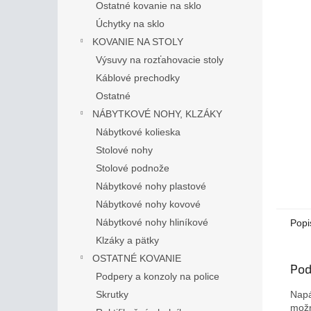
Ostatné kovanie na sklo
Úchytky na sklo
KOVANIE NA STOLY
Výsuvy na rozťahovacie stoly
Káblové prechodky
Ostatné
NÁBYTKOVÉ NOHY, KLZÁKY
Nábytkové kolieska
Stolové nohy
Stolové podnože
Nábytkové nohy plastové
Nábytkové nohy kovové
Nábytkové nohy hliníkové
Popi
Klzáky a pätky
OSTATNÉ KOVANIE
Pod
Podpery a konzoly na police
Napá
Skrutky
možn