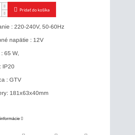
Pridať do košíka
anie : 220-240V, 50-60Hz
né napätie : 12V
: 65 W,
: IP20
ca : GTV
ry: 181x63x40mm
 informácie