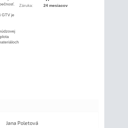
pečnosť.
Záruka
:
24 mesiacov
i GTV je
 núdzovej
plota
materiáloch
Jana Poletová