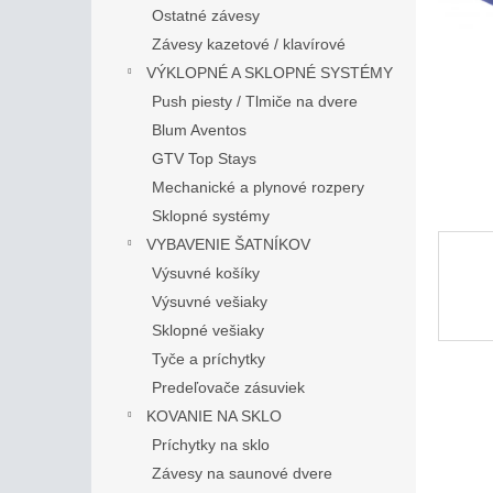
Ostatné závesy
Závesy kazetové / klavírové
VÝKLOPNÉ A SKLOPNÉ SYSTÉMY
Push piesty / Tlmiče na dvere
Blum Aventos
GTV Top Stays
Mechanické a plynové rozpery
Sklopné systémy
VYBAVENIE ŠATNÍKOV
Výsuvné košíky
Výsuvné vešiaky
Sklopné vešiaky
Tyče a príchytky
Predeľovače zásuviek
KOVANIE NA SKLO
Príchytky na sklo
Závesy na saunové dvere