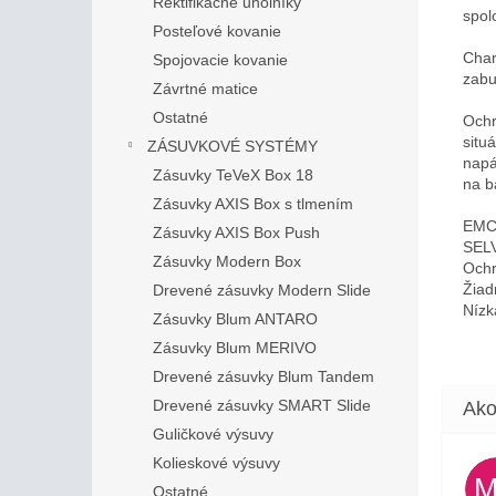
Rektifikačné uholníky
spol
Posteľové kovanie
Char
Spojovacie kovanie
zabu
Závrtné matice
Ostatné
Ochr
situ
ZÁSUVKOVÉ SYSTÉMY
napá
Zásuvky TeVeX Box 18
na b
Zásuvky AXIS Box s tlmením
EMC f
Zásuvky AXIS Box Push
SELV
Zásuvky Modern Box
Ochr
Žiad
Drevené zásuvky Modern Slide
Nízk
Zásuvky Blum ANTARO
Zásuvky Blum MERIVO
Drevené zásuvky Blum Tandem
Drevené zásuvky SMART Slide
Guličkové výsuvy
Kolieskové výsuvy
Ostatné