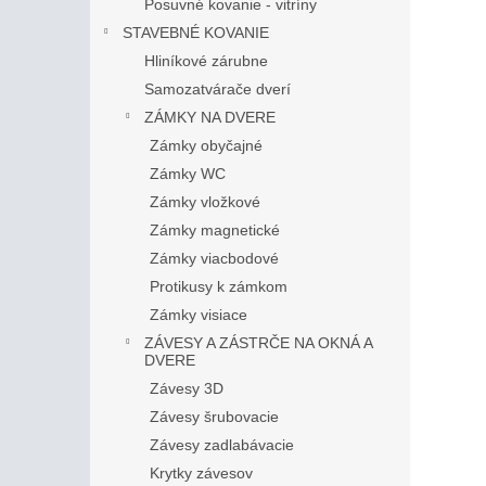
Posuvné kovanie - vitríny
STAVEBNÉ KOVANIE
Hliníkové zárubne
Samozatvárače dverí
ZÁMKY NA DVERE
Zámky obyčajné
Zámky WC
Zámky vložkové
Zámky magnetické
Zámky viacbodové
Protikusy k zámkom
Zámky visiace
ZÁVESY A ZÁSTRČE NA OKNÁ A
DVERE
Závesy 3D
Závesy šrubovacie
Závesy zadlabávacie
Krytky závesov