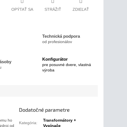
OPÝTAŤ SA
STRÁŽIŤ
ZDIEĽAŤ
Technická podpora
od profesionálov
Konfigurátor
zásoby
pre posuvné dvere, vlastná
u
výroba
Dodatočné parametre
tomu ho
Transformátory +
Kategória
:
zdroj od
Vypínače