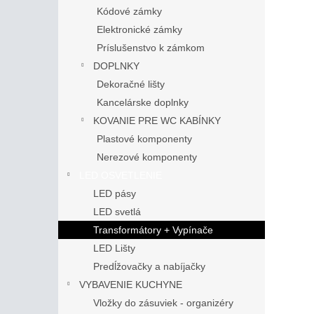
Kódové zámky
Elektronické zámky
Príslušenstvo k zámkom
DOPLNKY
Dekoračné lišty
Kancelárske doplnky
KOVANIE PRE WC KABÍNKY
Plastové komponenty
Nerezové komponenty
LED OSVETLENIE
LED pásy
LED svetlá
Transformátory + Vypínače
LED Lišty
Predĺžovačky a nabíjačky
VYBAVENIE KUCHYNE
Vložky do zásuviek - organizéry