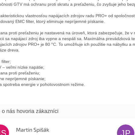
očnosti GTV má ochranu proti skratu a preťaženiu, čo zvyšuje jeho bez
akteristickou vlastnosťou napájacích zdrojov radu PRO+ od spoločnost
dovaný EMC filter, ktorý eliminuje nepríjemné pískanie.
ana proti preťaženiu je nastavená na úroveň, ktorá zabezpečuje, že v
ácii sa napájací zdroj iba vypne a nespáli sa. Maximálna prevádzková te
jacích zdrojov PRO+ je 80 °C. To umožňuje ich použitie na nábytku a 
áze dreva.
ilter;
 – veľmi nízke napätie;
ana proti preťaženiu;
ne nepríjemné pískanie;
a spotreba energie v pohotovostnom režime.
Martin Spišák
MS
JP