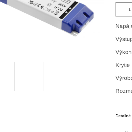
Napáj
Výstup
Výkon 
Krytie 
Výrob
Rozme
Detailné