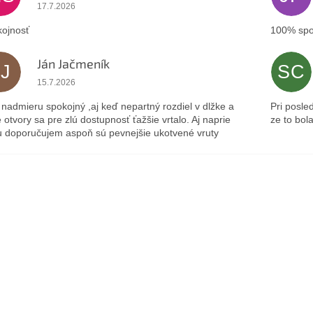
Hodnotenie obchodu je 5 z 5 hviezdičiek.
17.7.2026
ojnosť
100% spo
Ján Jačmeník
JJ
SC
Hodnotenie obchodu je 5 z 5 hviezdičiek.
15.7.2026
nadmieru spokojný ,aj keď nepartný rozdiel v dlžke a
Pri posle
 otvory sa pre zlú dostupnosť ťažšie vrtalo. Aj naprie
ze to bol
 doporučujem aspoň sú pevnejšie ukotvené vruty