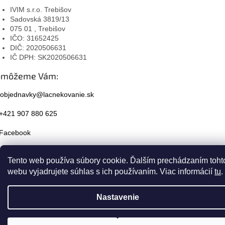
IVIM s.r.o. Trebišov
Sadovská 3819/13
075 01 , Trebišov
IČO: 31652425
DIČ: 2020506631
IČ DPH: SK2020506631
omôžeme Vám:
objednavky@lacnekovanie.sk
+421 907 880 625
Facebook
Instagram
Tento web používa súbory cookie. Ďalším prechádzaním toht
webu vyjadrujete súhlas s ich používaním. Viac informácií
tu
.
Nastavenie