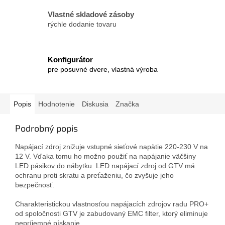
Vlastné skladové zásoby
rýchle dodanie tovaru
Konfigurátor
pre posuvné dvere, vlastná výroba
Popis
Hodnotenie
Diskusia
Značka
Podrobný popis
Napájací zdroj znižuje vstupné sieťové napätie 220-230 V na
12 V. Vďaka tomu ho možno použiť na napájanie väčšiny
LED pásikov do nábytku. LED napájací zdroj od GTV má
ochranu proti skratu a preťaženiu, čo zvyšuje jeho
bezpečnosť.
Charakteristickou vlastnosťou napájacích zdrojov radu PRO+
od spoločnosti GTV je zabudovaný EMC filter, ktorý eliminuje
nepríjemné pískanie.