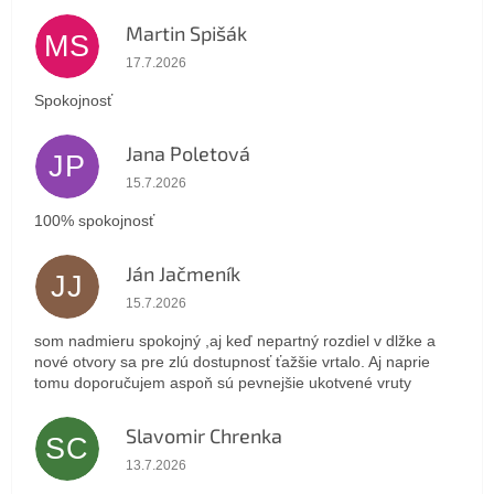
Martin Spišák
MS
Hodnotenie obchodu je 5 z 5 hviezdičiek.
17.7.2026
Spokojnosť
Jana Poletová
JP
Hodnotenie obchodu je 5 z 5 hviezdičiek.
15.7.2026
100% spokojnosť
Ján Jačmeník
JJ
Hodnotenie obchodu je 5 z 5 hviezdičiek.
15.7.2026
som nadmieru spokojný ,aj keď nepartný rozdiel v dlžke a
nové otvory sa pre zlú dostupnosť ťažšie vrtalo. Aj naprie
tomu doporučujem aspoň sú pevnejšie ukotvené vruty
Slavomir Chrenka
SC
Hodnotenie obchodu je 5 z 5 hviezdičiek.
13.7.2026