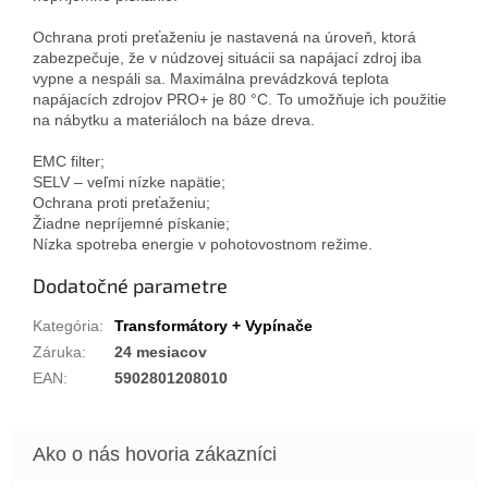
Ochrana proti preťaženiu je nastavená na úroveň, ktorá
zabezpečuje, že v núdzovej situácii sa napájací zdroj iba
vypne a nespáli sa. Maximálna prevádzková teplota
napájacích zdrojov PRO+ je 80 °C. To umožňuje ich použitie
na nábytku a materiáloch na báze dreva.
EMC filter;
SELV – veľmi nízke napätie;
Ochrana proti preťaženiu;
Žiadne nepríjemné pískanie;
Nízka spotreba energie v pohotovostnom režime.
Dodatočné parametre
Kategória
:
Transformátory + Vypínače
Záruka
:
24 mesiacov
EAN
:
5902801208010