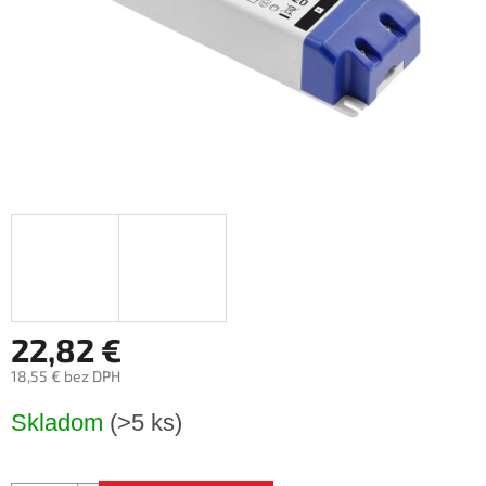
22,82 €
18,55 € bez DPH
Jednotková
Skladom
(>5 ks)
cena: