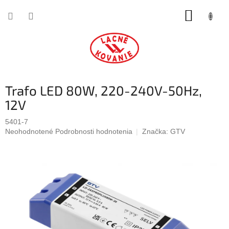
Prejsť
NÁKUP
na
obsah
KOŠÍK
Trafo LED 80W, 220-240V-50Hz,
12V
5401-7
Priemerné
Neohodnotené
Podrobnosti hodnotenia
Značka:
GTV
hodnotenie
produktu
je
0,0
z
5
hviezdičiek.