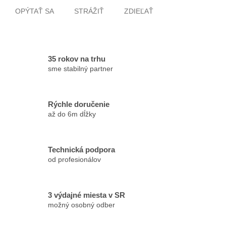
OPÝTAŤ SA
STRÁŽIŤ
ZDIEĽAŤ
35 rokov na trhu
sme stabilný partner
Rýchle doručenie
až do 6m dĺžky
Technická podpora
od profesionálov
3 výdajné miesta v SR
možný osobný odber