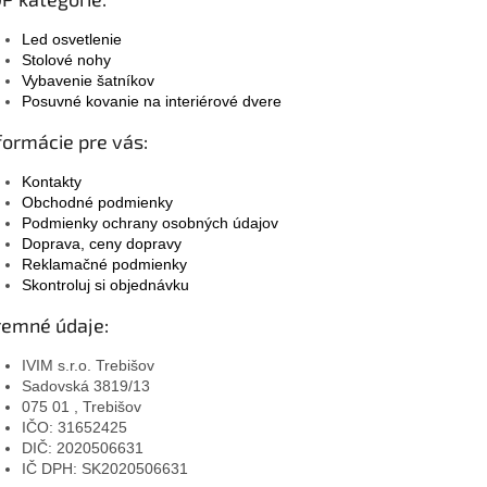
Led osvetlenie
Stolové nohy
Vybavenie šatníkov
Posuvné kovanie na interiérové dvere
formácie pre vás:
Kontakty
Obchodné podmienky
Podmienky ochrany osobných údajov
Doprava, ceny dopravy
Reklamačné podmienky
Skontroluj si objednávku
remné údaje:
IVIM s.r.o. Trebišov
Sadovská 3819/13
075 01 , Trebišov
IČO: 31652425
DIČ: 2020506631
IČ DPH: SK2020506631