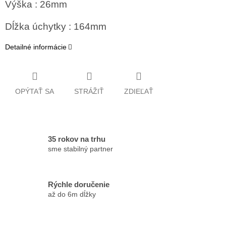
Výška : 26mm
Dĺžka úchytky : 164mm
Detailné informácie
OPÝTAŤ SA
STRÁŽIŤ
ZDIEĽAŤ
35 rokov na trhu
sme stabilný partner
Rýchle doručenie
až do 6m dĺžky