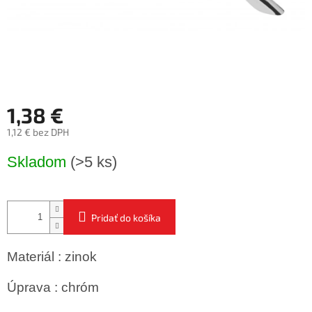
1,38 €
1,12 € bez DPH
Jednotková
Skladom
(>5 ks)
cena:
Pridať do košíka
Materiál : zinok
Úprava : chróm