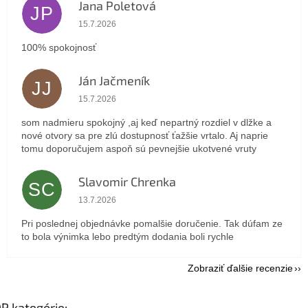
Jana Poletová
JP
Hodnotenie obchodu je 5 z 5 hviezdičiek.
15.7.2026
100% spokojnosť
Ján Jačmeník
JJ
Hodnotenie obchodu je 5 z 5 hviezdičiek.
15.7.2026
som nadmieru spokojný ,aj keď nepartný rozdiel v dlžke a
nové otvory sa pre zlú dostupnosť ťažšie vrtalo. Aj naprie
tomu doporučujem aspoň sú pevnejšie ukotvené vruty
Slavomir Chrenka
SC
Hodnotenie obchodu je 5 z 5 hviezdičiek.
13.7.2026
Pri poslednej objednávke pomalšie doručenie. Tak dúfam ze
to bola výnimka lebo predtým dodania boli rychle
Zobraziť ďalšie recenzie
P kategórie: