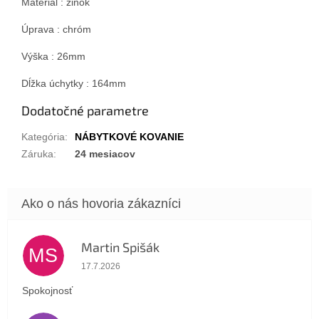
Materiál : zinok
Úprava : chróm
Výška : 26mm
Dĺžka úchytky : 164mm
Dodatočné parametre
Kategória
:
NÁBYTKOVÉ KOVANIE
Záruka
:
24 mesiacov
Martin Spišák
MS
Hodnotenie obchodu je 5 z 5 hviezdičiek.
17.7.2026
Spokojnosť