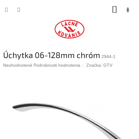
Prejsť
NÁKUP
na
obsah
KOŠÍK
Úchytka 06-128mm chróm
2944-1
Priemerné
Neohodnotené
Podrobnosti hodnotenia
Značka:
GTV
hodnotenie
produktu
je
0,0
z
5
hviezdičiek.